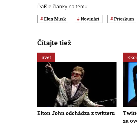
Ďalšie články na tému:
Elon Musk
novinári
prieskum
Čítajte tiež
Svet
Eko
Elton John odchádza z twitteru
Twitt
za ov