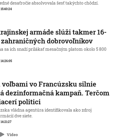
edné desaťročie absolvovala šesť takýchto chôdzí.
, 15:40:24
rajinskej armáde slúži takmer 16-
c zahraničných dobrovoľníkov
na sa ich snaží prilákať mesačným platom okolo 5 800
, 14:26:05
 voľbami vo Francúzsku silnie
ká dezinformačná kampaň. Terčom
iacerí politici
zska vládna agentúra identifikovala ako zdroj
rmácií dve siete.
 14:21:27
Video