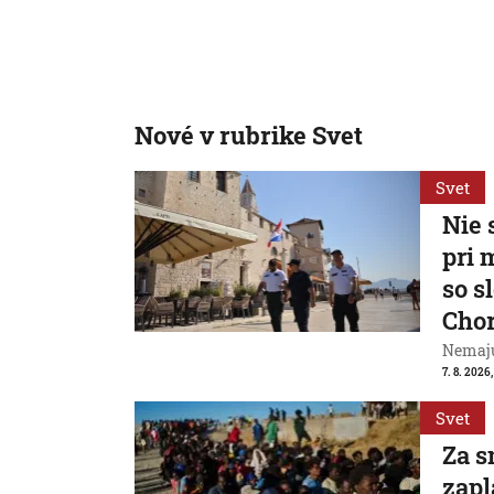
Nové v rubrike Svet
Svet
Nie 
pri 
so s
Cho
Nemajú
7. 8. 2026
Svet
Za s
zapl