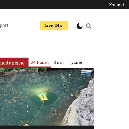
Kontakt
port
Live 24
24 hodín
3 dni
Týždeň
ajčítanejšie