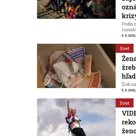
ozná
kríz
Podľa 
rozsah
6. 8. 2026,
Svet
Žena
žreb
hľad
Žreb n
6. 8. 2026,
Svet
VIDE
reko
ženo