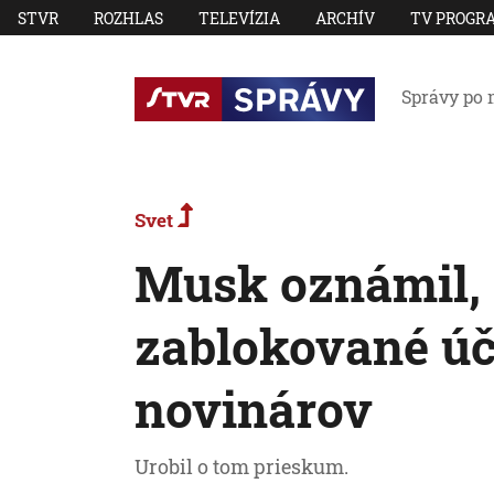
STVR
ROZHLAS
TELEVÍZIA
ARCHÍV
TV PROGR
Správy po 
Svet
Musk oznámil, 
zablokované úč
novinárov
Urobil o tom prieskum.