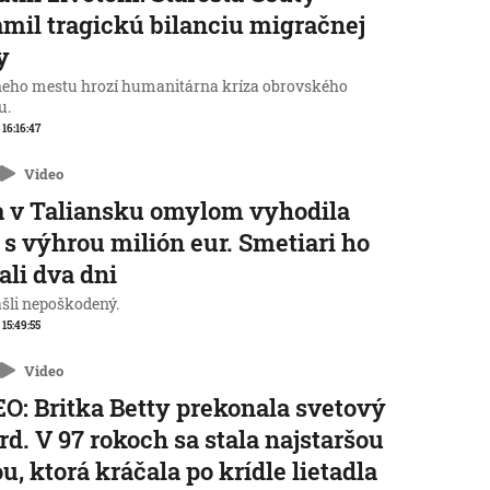
mil tragickú bilanciu migračnej
y
neho mestu hrozí humanitárna kríza obrovského
u.
 16:16:47
Video
 v Taliansku omylom vyhodila
 s výhrou milión eur. Smetiari ho
ali dva dni
ašli nepoškodený.
 15:49:55
Video
O: Britka Betty prekonala svetový
rd. V 97 rokoch sa stala najstaršou
u, ktorá kráčala po krídle lietadla