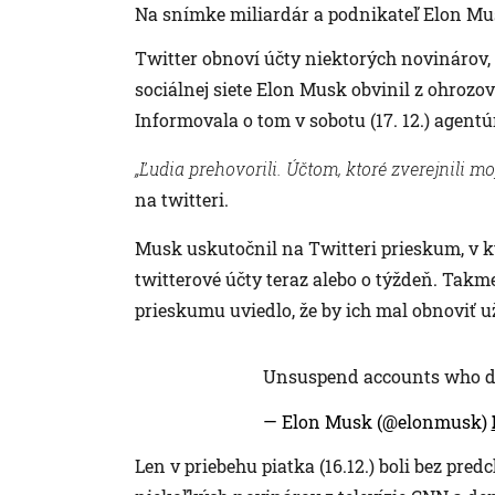
Na snímke miliardár a podnikateľ Elon Mu
Twitter obnoví účty niektorých novinárov, k
sociálnej siete Elon Musk obvinil z ohroz
Informovala o tom v sobotu (17. 12.) agentú
„Ľudia prehovorili. Účtom, ktoré zverejnili m
na twitteri.
Musk uskutočnil na Twitteri prieskum, v k
twitterové účty teraz alebo o týždeň. Takme
prieskumu uviedlo, že by ich mal obnoviť už
Unsuspend accounts who do
— Elon Musk (@elonmusk)
Len v priebehu piatka (16.12.) boli bez pre