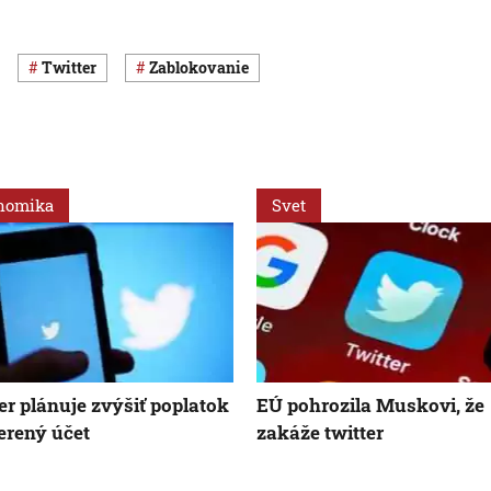
Twitter
zablokovanie
nomika
Svet
er plánuje zvýšiť poplatok
EÚ pohrozila Muskovi, že
erený účet
zakáže twitter