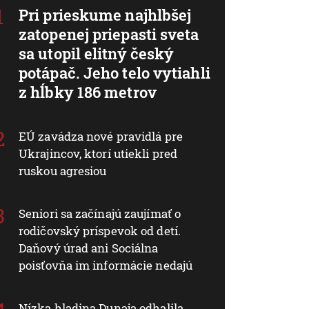
Pri prieskume najhlbšej
zatopenej priepasti sveta
sa utopil elitný český
potápač. Jeho telo vytiahli
z hĺbky 186 metrov
EÚ zavádza nové pravidlá pre
Ukrajincov, ktorí utiekli pred
ruskou agresiou
Seniori sa začínajú zaujímať o
rodičovský príspevok od detí.
Daňový úrad ani Sociálna
poisťovňa im informácie nedajú
Nízka hladina Dunaja odhalila