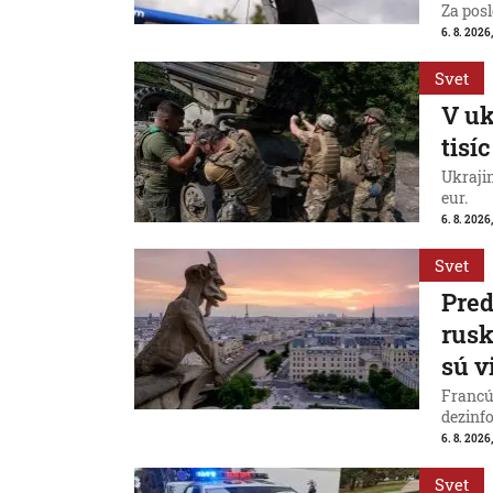
Za posl
6. 8. 2026
Svet
V uk
tisí
Ukraji
eur.
6. 8. 2026
Svet
Pred
rus
sú v
Francú
dezinfo
6. 8. 2026,
Svet