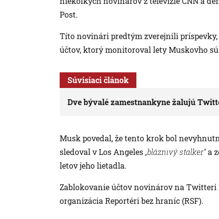
niekoľkých novinárov z televízie CNN a 
Post.
Títo novinári predtým zverejnili príspevky,
účtov, ktorý monitoroval lety Muskovho sú
Súvisiaci článok
Dve bývalé zamestnankyne žalujú Twitt
Musk povedal, že tento krok bol nevyhnutný 
sledoval v Los Angeles
„bláznivý stalker“
a z
letov jeho lietadla.
Zablokovanie účtov novinárov na Twitteri 
organizácia Reportéri bez hraníc (RSF).