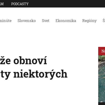
AM
PODCASTY
minúte
Slovensko
Svet
Ekonomika
Regióny
Š
N
že obnoví
ty niektorých