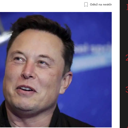
Odlož na neskôr