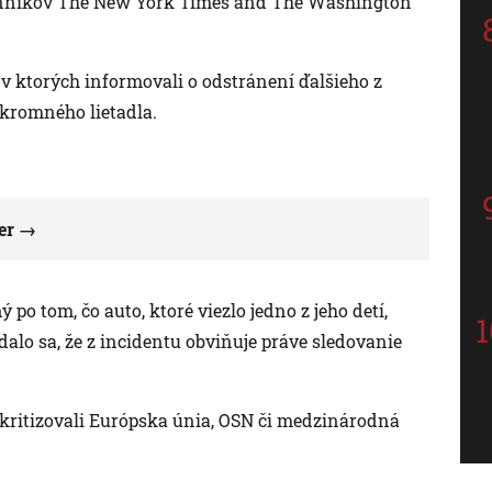
denníkov The New York Times and The Washington
 v ktorých informovali o odstránení ďalšieho z
kromného lietadla.
er
po tom, čo auto, ktoré viezlo jedno z jeho detí,
dalo sa, že z incidentu obviňuje práve sledovanie
kritizovali Európska únia, OSN či medzinárodná