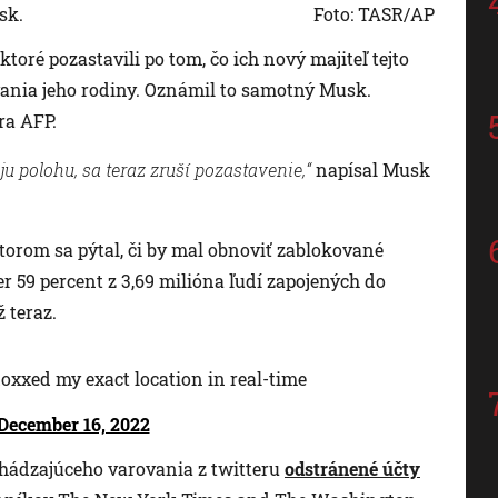
sk.
Foto: TASR/AP
toré pozastavili po tom, čo ich nový majiteľ tejto
ovania jeho rodiny. Oznámil to samotný Musk.
ra AFP.
oju polohu, sa teraz zruší pozastavenie,“
napísal Musk
torom sa pýtal, či by mal obnoviť zablokované
r 59 percent z 3,69 milióna ľudí zapojených do
 teraz.
xxed my exact location in real-time
December 16, 2022
dchádzajúceho varovania z twitteru
odstránené účty