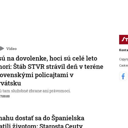
Video
Konta
sú na dovolenke, hoci sú celé leto
Copyri
mori: Štáb STVR strávil deň v teréne
Cookie
lovenskými policajtami v
rvátsku
 tam služobné zbrane ani právomoci.
, 7:00:00
nahu dostať sa do Španielska
atili životom: Starosta Ceuty