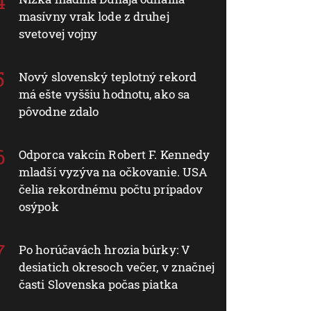
masívny vrak lode z druhej
svetovej vojny
Nový slovenský teplotný rekord
má ešte vyššiu hodnotu, ako sa
pôvodne zdalo
Odporca vakcín Robert F. Kennedy
mladší vyzýva na očkovanie. USA
čelia rekordnému počtu prípadov
osýpok
Po horúčavách hrozia búrky: V
desiatich okresoch večer, v značnej
časti Slovenska počas piatka