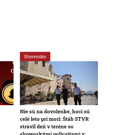
Slovensko
Svet
Nie sú na dovolenke, hoci sú
Za snahu dos
celé leto pri mori: Štáb STVR
Španielska z
strávil deň v teréne so
Starosta Ce
slovenskými policajtami v
tragickú bil