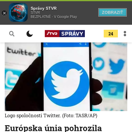
Správy STVR
ZOBRAZIŤ
STVR
BEZPLATNÉ - V Google Play
24
Logo spoločnosti Twitter.
(Foto: TASR/AP)
Európska únia pohrozila