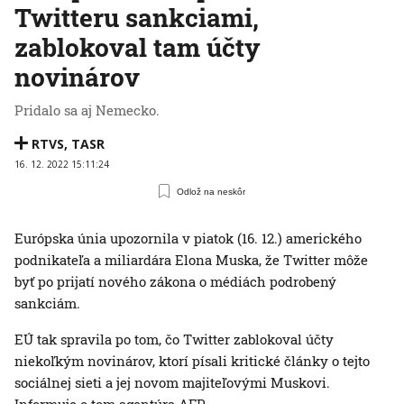
Twitteru sankciami,
zablokoval tam účty
novinárov
Pridalo sa aj Nemecko.
RTVS
,
TASR
16. 12. 2022 15:11:24
Odlož na neskôr
Európska únia upozornila v piatok (16. 12.) amerického
podnikateľa a miliardára Elona Muska, že Twitter môže
byť po prijatí nového zákona o médiách podrobený
sankciám.
EÚ tak spravila po tom, čo Twitter zablokoval účty
niekoľkým novinárov, ktorí písali kritické články o tejto
sociálnej sieti a jej novom majiteľovými Muskovi.