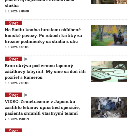
služba
8. 8. 2026, 9:00:00
Svet
Na Sicílii končia turistami obľúbené
konské povozy. Po rokoch kritiky za
hrozné podmienky sa stratia z ulíc
8. 8. 2026, 8:00:00
Svet
Brno ukrýva pod zemou tajomný
zážitkový labyrint. My sme sa doň išli
pozrieť s kamerou
8. 8. 2026, 7:00:00
Svet
VIDEO: Zemetrasenie v Japonsku
zastihlo lekárov uprostred operácie,
pacienta chránili vlastnými telami
7. 8. 2026, 15:01:59
Svet