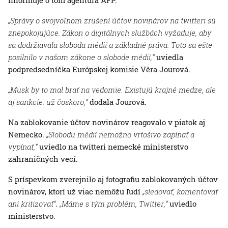
Informuje o tom agentúra AFP.
„Správy o svojvoľnom zrušení účtov novinárov na twitteri sú
znepokojujúce. Zákon o digitálnych službách vyžaduje, aby
sa dodržiavala sloboda médií a základné práva. Toto sa ešte
posilnilo v našom zákone o slobode médií,“
uviedla
podpredsedníčka Európskej komisie Věra Jourová.
„Musk by to mal brať na vedomie. Existujú krajné medze, ale
aj sankcie: už čoskoro,“
dodala Jourová.
Na zablokovanie účtov novinárov reagovalo v piatok aj
Nemecko.
„Slobodu médií nemožno vrtošivo zapínať a
vypínať,“
uviedlo na twitteri nemecké ministerstvo
zahraničných vecí.
S príspevkom zverejnilo aj fotografiu zablokovaných účtov
novinárov, ktorí už viac nemôžu ľudí
„sledovať, komentovať
ani kritizovať“
.
„Máme s tým problém, Twitter,“
uviedlo
ministerstvo.