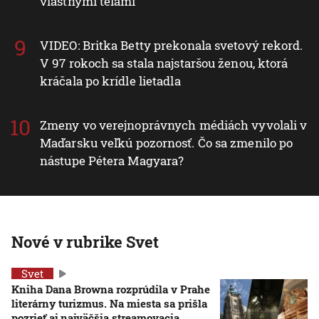
vlastnými telami
VIDEO: Britka Betty prekonala svetový rekord.
V 97 rokoch sa stala najstaršou ženou, ktorá
kráčala po krídle lietadla
Zmeny vo verejnoprávnych médiách vyvolali v
Maďarsku veľkú pozornosť. Čo sa zmenilo po
nástupe Pétera Magyara?
Nové v rubrike Svet
Svet
Kniha Dana Browna rozprúdila v Prahe
literárny turizmus. Na miesta sa prišla
pozrieť aj najväčšia streamovacia