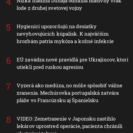
Nízka hladina Dunaja odhalila masívny vrak
lode z druhej svetovej vojny
Hygienici upozorňujú na desiatky
nevyhovujúcich kúpalísk. K najväčším
hrozbám patria mykóza a kožné infekcie
EÚ zavádza nové pravidlá pre Ukrajincov, ktorí
utiekli pred ruskou agresiou
Vyzerá ako medúza, no môže spôsobiť vážne
zranenia. Mechúrovka portugalská zatvára
pláže vo Francúzsku aj Španielsku
VIDEO: Zemetrasenie v Japonsku zastihlo
lekárov uprostred operácie, pacienta chránili