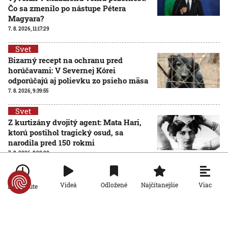
Čo sa zmenilo po nástupe Pétera
Magyara?
7. 8. 2026, 11:17:29
Svet
Bizarný recept na ochranu pred
horúčavami: V Severnej Kórei
odporúčajú aj polievku zo psieho mäsa
7. 8. 2026, 9:39:55
Svet
Z kurtizány dvojitý agent: Mata Hari,
ktorú postihol tragický osud, sa
narodila pred 150 rokmi
7. 8. 2026, 8:00:00
Svet
Pri streľbe v škole v Thajsku zomrelo
Viac
Videá
Odložené
Najčítanejšie
Po minúte
osem ľudí. Páchateľ zabil žiakov i
učiteľov a potom obrátil zbraň proti
AKTUALIZOVANÉ
sebe
7. 8. 2026, 7:49:06
Aktualizované:
7. 8. 2026, 13:29:00