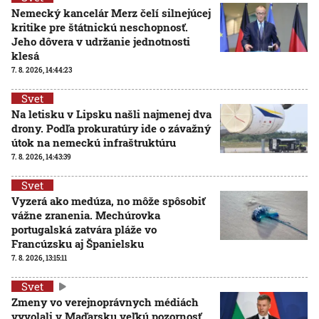
Nemecký kancelár Merz čelí silnejúcej
kritike pre štátnickú neschopnosť.
Jeho dôvera v udržanie jednotnosti
klesá
7. 8. 2026, 14:44:23
Svet
Na letisku v Lipsku našli najmenej dva
drony. Podľa prokuratúry ide o závažný
útok na nemeckú infraštruktúru
7. 8. 2026, 14:43:39
Svet
Vyzerá ako medúza, no môže spôsobiť
vážne zranenia. Mechúrovka
portugalská zatvára pláže vo
Francúzsku aj Španielsku
7. 8. 2026, 13:15:11
Svet
Zmeny vo verejnoprávnych médiách
vyvolali v Maďarsku veľkú pozornosť.