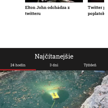
Elton John odchádza z
Twitter pl
twitteru
poplatok 
Najčítanejšie
24 hodín
3 dni
Týždeň