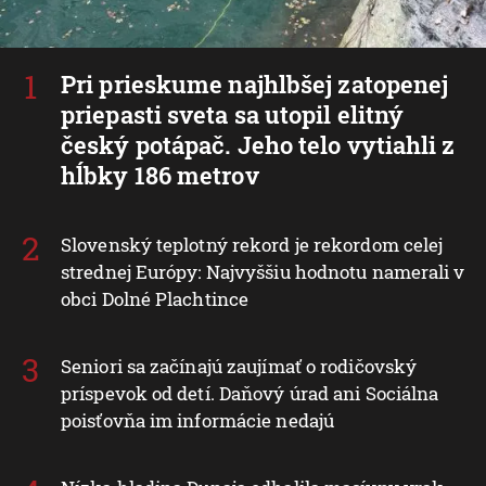
Pri prieskume najhlbšej zatopenej
priepasti sveta sa utopil elitný
český potápač. Jeho telo vytiahli z
hĺbky 186 metrov
Slovenský teplotný rekord je rekordom celej
strednej Európy: Najvyššiu hodnotu namerali v
obci Dolné Plachtince
Seniori sa začínajú zaujímať o rodičovský
príspevok od detí. Daňový úrad ani Sociálna
poisťovňa im informácie nedajú