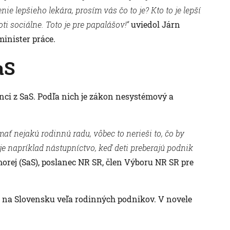
ie lepšieho lekára, prosím vás čo to je? Kto to je lepší
oti sociálne. Toto je pre papalášov!“
uviedol Járn
minister práce.
aS
ci z SaS. Podľa nich je zákon nesystémový a
ať nejakú rodinnú radu, vôbec to nerieši to, čo by
je napríklad nástupníctvo, keď deti preberajú podnik
morej (SaS), poslanec NR SR, člen Výboru NR SR pre
e na Slovensku veľa rodinných podnikov. V novele