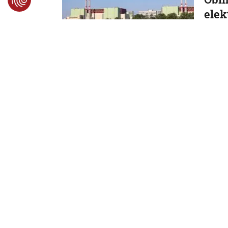
ele
zvyš
Sakovej
7. 8. 2026,
Ekono
Rezo
stav
bude
peň
Stavebn
7. 8. 2026,
Ekono
Poľo
ošíp
špec