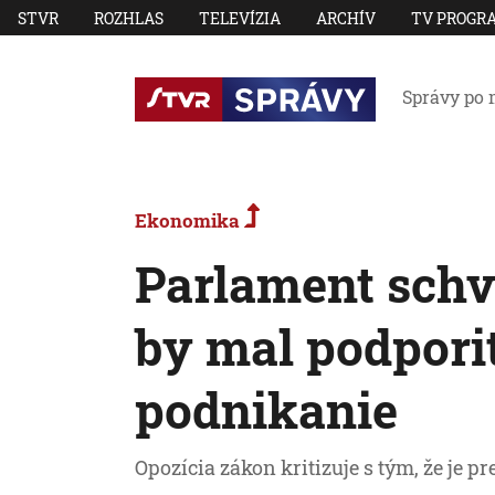
STVR
ROZHLAS
TELEVÍZIA
ARCHÍV
TV PROGR
Správy po 
Ekonomika
Parlament schvá
by mal podpori
podnikanie
Opozícia zákon kritizuje s tým, že je p