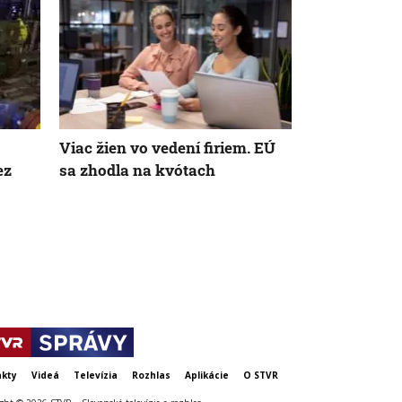
Viac žien vo vedení firiem. EÚ
Obmedzená 
ez
sa zhodla na kvótach
atómových e
Maďarsku 
zvyšuje ceny
Slovensku
kty
Videá
Televízia
Rozhlas
Aplikácie
O STVR