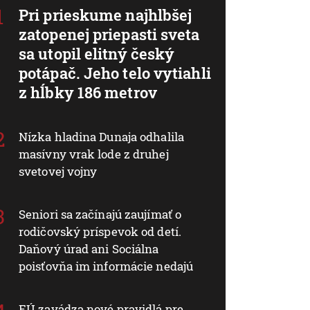
Pri prieskume najhlbšej
zatopenej priepasti sveta
sa utopil elitný český
potápač. Jeho telo vytiahli
z hĺbky 186 metrov
Nízka hladina Dunaja odhalila
masívny vrak lode z druhej
svetovej vojny
Seniori sa začínajú zaujímať o
rodičovský príspevok od detí.
Daňový úrad ani Sociálna
poisťovňa im informácie nedajú
EÚ zavádza nové pravidlá pre