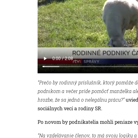
“Prečo by rodinný príslušník, ktorý pomôže d
podnikom a večer príde pomôcť manželka alebo
hrozbe, že sa jedná o nelegálnu prácu?“
uvied
sociálnych vecí a rodiny SR.
Po novom by podnikatelia mohli peniaze vy
“Na vzdelávanie členov, to má svoju logiku a