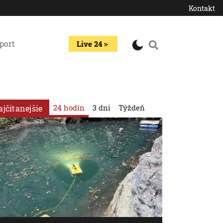
Kontakt
port
Live 24
24 hodín
3 dni
Týždeň
ajčítanejšie