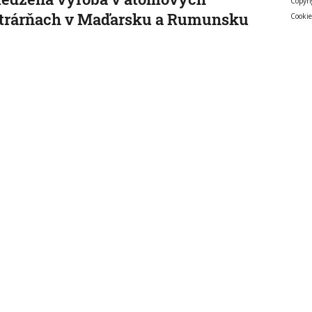
Copyri
ktrárňach v Maďarsku a Rumunsku
Cookie
uje ceny elektriny aj na Slovensku
 rezort tvrdí, že sa to netýka domácností ani firiem.
 11:59:41
mika
Video
rt financií chce znížiť prémiu na
ebné sporenie. Po novom si sporiteľ
 musieť ušetriť väčšiu sumu
azí
é sporenie nie je iba o odkladaní peňazí.
 10:34:48
mika
Video
vníci bojujú proti africkému moru
aných, agrorezort im zabezpečil
iálne chladiace boxy na ulovené