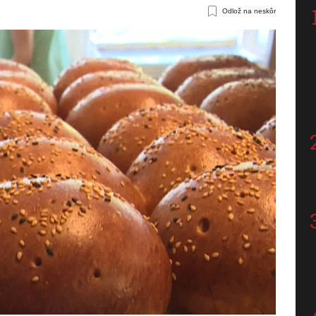
Odlož na neskôr