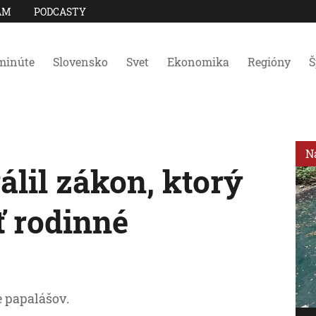
AM
PODCASTY
minúte
Slovensko
Svet
Ekonomika
Regióny
Š
N
lil zákon, ktorý
ť rodinné
re papalášov.