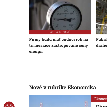
AKTUALIZOVANÉ
Firmy budú mať budúci rok na
Fabri
tri mesiace zastropované ceny
drahé
energií
Nové v rubrike Ekonomika
Ekono
Obm