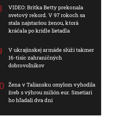
VIDEO: Britka Betty prekonala
svetový rekord. V 97 rokoch sa
stala najstaršou ženou, ktorá
kráčala po krídle lietadla
V ukrajinskej armáde slúži takmer
16-tisíc zahraničných
dobrovoľníkov
Žena v Taliansku omylom vyhodila
žreb s výhrou milión eur. Smetiari
ho hľadali dva dni