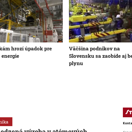
kám hrozí úpadok pre
Väčšina podnikov na
 energie
Slovensku sa zaobíde aj b
plynu
mika
Konta
edzená výroba v atómových