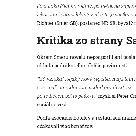
dôchodku členom rodiny, po tretie, na zaplaten
lekár, kto je horší lekár? Veď toto je všetko pr
Richter (Smer-SD), poslanec NR SR, bývalý 
Kritika zo strany S
Okrem Smeru novelu nepodporili ani poslan
ukladá podnikateľom ďalšie povinnosti.
“Má vznikať nejaký nový register, majú tam m
sme mali pri rodinnom podnikaní riešiť, ako 
po rodičoch, bol to paškvil,“
myslí si Peter C
sociálne veci.
Podľa asociácie hotelov a reštaurácií mám
očakávali viac benefitov.