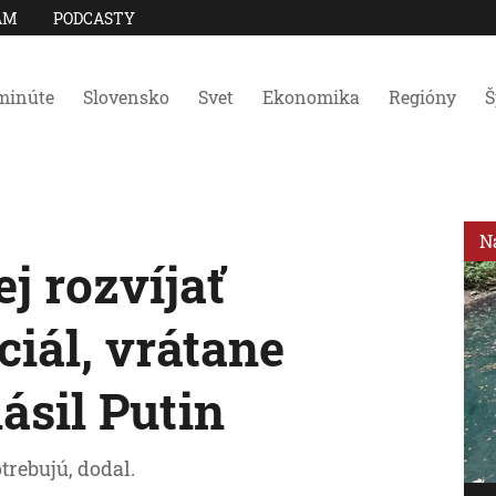
AM
PODCASTY
minúte
Slovensko
Svet
Ekonomika
Regióny
Š
N
j rozvíjať
iál, vrátane
ásil Putin
trebujú, dodal.