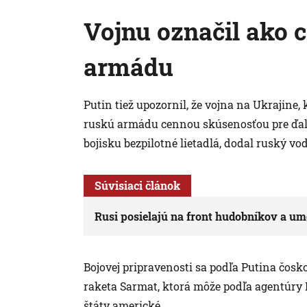
Vojnu označil ako 
armádu
Putin tiež upozornil, že vojna na Ukrajine, 
ruskú armádu cennou skúsenosťou pre ďalš
bojisku bezpilotné lietadlá, dodal ruský vo
Súvisiaci článok
Rusi posielajú na front hudobníkov a um
Bojovej pripravenosti sa podľa Putina čos
raketa Sarmat, ktorá môže podľa agentúry R
štáty americké.