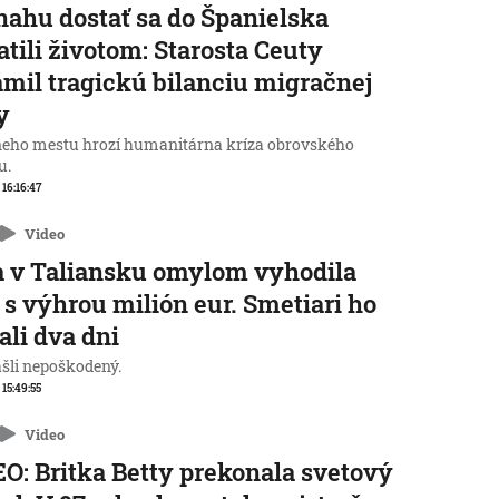
nahu dostať sa do Španielska
atili životom: Starosta Ceuty
mil tragickú bilanciu migračnej
y
neho mestu hrozí humanitárna kríza obrovského
u.
 16:16:47
Video
 v Taliansku omylom vyhodila
 s výhrou milión eur. Smetiari ho
ali dva dni
ašli nepoškodený.
 15:49:55
Video
O: Britka Betty prekonala svetový