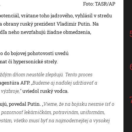
.
Foto: TASR/AP
otenciál, vrátane toho jadrového, vyhlásil v stredu
tva obrany ruský prezident Vladimir Putin. Na
odľa neho nevzťahujú žiadne obmedzenia,
o do bojovej pohotovosti uvedú
at či hypersonické strely.
každým dňom neustále zlepšujú. Tento proces
 agentúra AFP.
„Budeme aj naďalej udržiavať a
 výzbroje,“
uviedol ruský vodca.
ujú, povedal Putin.
„Vieme, že na bojisku nesmie ísť o
 pozornosť lekárničkám, potravinám, uniformám,
estám, všetko musí byť na najmodernejšej a vysokej