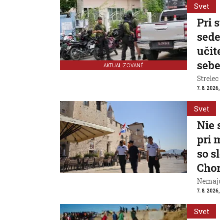
Svet
Pri 
sede
učit
seb
AKTUALIZOVANÉ
Strelec
7. 8. 2026
Svet
Nie 
pri 
so s
Cho
Nemajú
7. 8. 2026
Svet