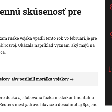
cennú skúsenosť pre
kam ruské vojská vpadli tento rok vo februári, je pre
í rozvoj. Ukázala napríklad význam, aký majú na
dca.
elcov, aby posilnili morálku vojakov
koro dočká aj sľubovaná ťažká medzikontinentálna
euters niesť jadrové hlavice a dosiahnuť aj Spojené