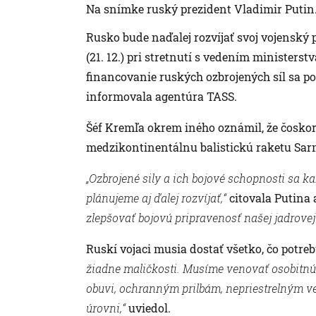
Na snímke ruský prezident Vladimir Putin
Rusko bude naďalej rozvíjať svoj vojenský p
(21. 12.) pri stretnutí s vedením ministers
financovanie ruských ozbrojených síl sa p
informovala agentúra TASS.
Šéf Kremľa okrem iného oznámil, že čoskor
medzikontinentálnu balistickú raketu Sarm
„Ozbrojené sily a ich bojové schopnosti sa 
plánujeme aj ďalej rozvíjať,“
citovala Putina
zlepšovať bojovú pripravenosť našej jadrovej
Ruskí vojaci musia dostať všetko, čo potreb
žiadne maličkosti. Musíme venovať osobitnú
obuvi, ochranným prilbám, nepriestrelným v
úrovni,“
uviedol.