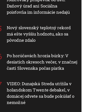
Daňový úrad ani Sociálna
poisťovňa im informácie nedajú
Nový slovenský teplotný rekord
má ešte vyššiu hodnotu, ako sa
pôvodne zdalo
Po horúčavách hrozia búrky: V
desiatich okresoch večer, v značnej
časti Slovenska počas piatka
VIDEO: Dunajská Streda utŕžila v
holandskom Twente debakel, v
domácej odvete sa bude pokúšať o
nemožné