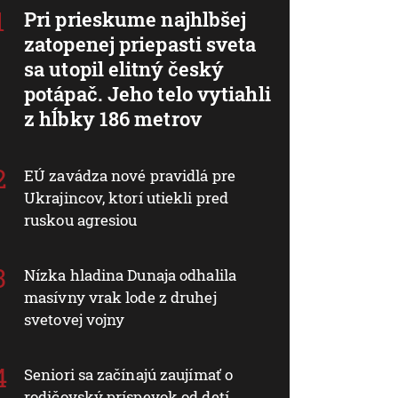
Pri prieskume najhlbšej
zatopenej priepasti sveta
sa utopil elitný český
potápač. Jeho telo vytiahli
z hĺbky 186 metrov
EÚ zavádza nové pravidlá pre
Ukrajincov, ktorí utiekli pred
ruskou agresiou
Nízka hladina Dunaja odhalila
masívny vrak lode z druhej
svetovej vojny
Seniori sa začínajú zaujímať o
rodičovský príspevok od detí.