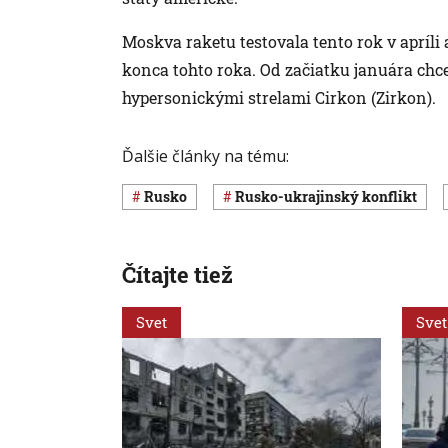
Moskva raketu testovala tento rok v apríli a
konca tohto roka. Od začiatku januára chc
hypersonickými strelami Cirkon (Zirkon).
Ďalšie články na tému:
Rusko
rusko-ukrajinský konflikt
Čítajte tiež
Svet
Svet