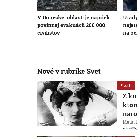
V Doneckej oblasti je napriek
Úrady
povinnej evakuácii 200 000
najst
civilistov
na oc
Nové v rubrike Svet
Svet
Z ku
ktor
naro
Mata Ha
7. 8. 2026