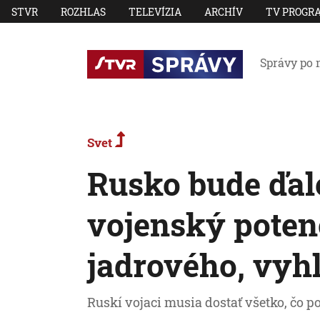
STVR
ROZHLAS
TELEVÍZIA
ARCHÍV
TV PROGR
Správy po 
Svet
Rusko bude ďale
vojenský potenc
jadrového, vyhl
Ruskí vojaci musia dostať všetko, čo po