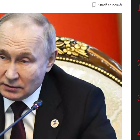
Odlož na neskôr