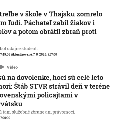
streľbe v škole v Thajsku zomrelo
m ľudí. Páchateľ zabil žiakov i
eľov a potom obrátil zbraň proti
e
 bol údajne študent.
, 7:49:06
Aktualizované:
7. 8. 2026, 7:57:00
Video
sú na dovolenke, hoci sú celé leto
mori: Štáb STVR strávil deň v teréne
lovenskými policajtami v
rvátsku
 tam služobné zbrane ani právomoci.
, 7:00:00