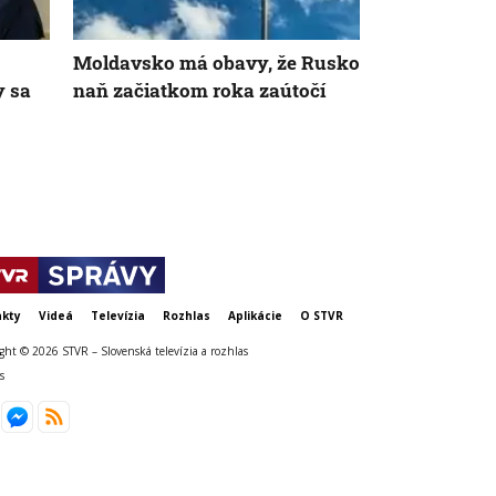
Moldavsko má obavy, že Rusko
Rusi posiela
y sa
naň začiatkom roka zaútočí
hudobníkov 
posilnili mo
kty
Videá
Televízia
Rozhlas
Aplikácie
O STVR
ght © 2026 STVR – Slovenská televízia a rozhlas
s