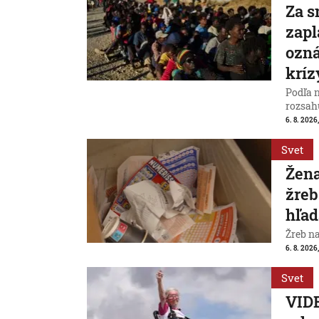
Za s
zapl
ozná
kríz
Podľa 
rozsah
6. 8. 2026,
Svet
Žena
žreb
hľad
Žreb n
6. 8. 2026,
Svet
VIDE