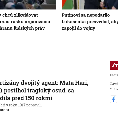
 chcú zlikvidovať
Putinovi sa nepodarilo
aršiu ruskú organizáciu
Lukašenka presvedčiť, ab
hranu ľudských práv
zapojil do vojny
Konta
rtizány dvojitý agent: Mata Hari,
Copyri
ú postihol tragický osud, sa
Cookie
dila pred 150 rokmi
ri v roku 1917 popravili.
, 8:00:00