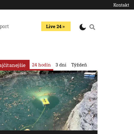
Kontakt
port
Live 24
24 hodín
3 dni
Týždeň
ajčítanejšie