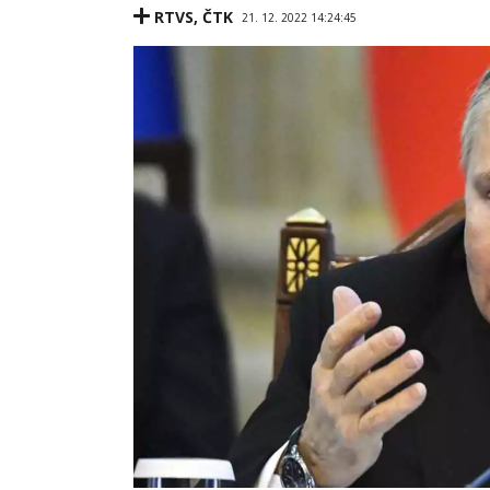
RTVS
,
ČTK
21. 12. 2022 14:24:45