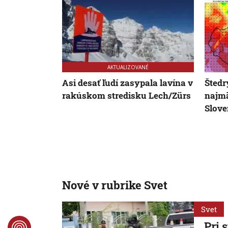
AKTUALIZOVANÉ
Asi desať ľudí zasypala lavína v
Štedr
rakúskom stredisku Lech/Zürs
najm
Slov
Nové v rubrike Svet
Svet
Pri 