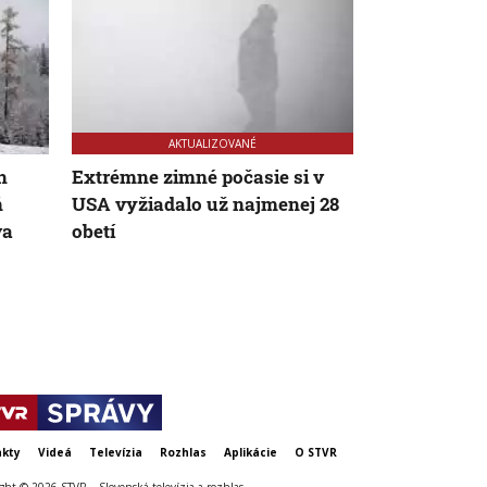
AKTUALIZOVANÉ
h
Extrémne zimné počasie si v
Silné snežen
ň
USA vyžiadalo už najmenej 28
vyžiadalo 1
va
obetí
desiatky zr
kty
Videá
Televízia
Rozhlas
Aplikácie
O STVR
ght © 2026 STVR – Slovenská televízia a rozhlas