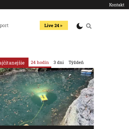
Kontakt
port
Live 24
24 hodín
3 dni
Týždeň
ajčítanejšie