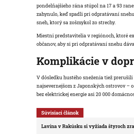
pondelňajšieho rána stúpol na 17 a 93 rane
zahynulo, keď spadli pri odpratávaní snehu
sneh, ktorý sa zošmykol zo strechy.
Miestni predstavitelia v regiónoch, ktoré e
občanov, aby si pri odpratávaní snehu dával
Komplikácie v dop
V dôsledku hustého sneženia tiež prerušil
najsevernejšom z Japonských ostrovov – os
bez elektrickej energie asi 20 000 domácnos
Súvisiaci článok
Lavína v Rakúsku si vyžiada štyroch zr