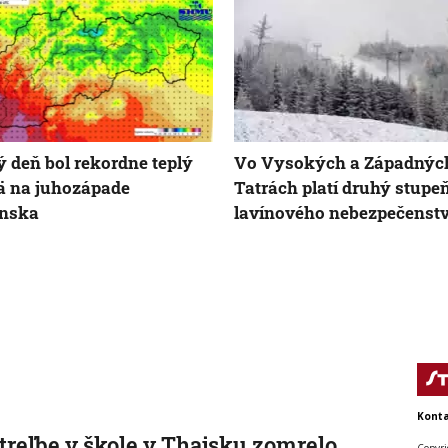
ý deň bol rekordne teplý
Vo Vysokých a Západnýc
ä na juhozápade
Tatrách platí druhý stupe
enska
lavínového nebezpečenst
Konta
streľbe v škole v Thajsku zomrelo
Copyri