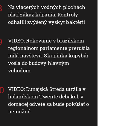
Na viacerých vodných plochách
platí zákaz kúpania. Kontroly
odhalili zvýšený výskyt baktérií
VIDEO: Rokovanie v brazílskom
regionálnom parlamente prerušila
milá návšteva. Skupinka kapybár
vošla do budovy hlavným
vchodom
VIDEO: Dunajská Streda utŕžila v
holandskom Twente debakel, v
domácej odvete sa bude pokúšať o
nemožné