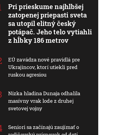
Pri prieskume najhlbšej
zatopenej priepasti sveta
sa utopil elitný český
potápač. Jeho telo vytiahli
z hĺbky 186 metrov
EÚ zavádza nové pravidlá pre
Ukrajincov, ktorí utiekli pred
ruskou agresiou
Nízka hladina Dunaja odhalila
masívny vrak lode z druhej
svetovej vojny
Seniori sa začínajú zaujímať o
rodičovský príspevok od detí.