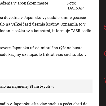
neženia v japonskom meste
Foto:
TASR/AP
h si dovedna v Japonsku vyžiadalo zimné počasie
lo na veľkej časti územia krajiny. Oznámila to v
vládanie požiarov a katastrof, informuje TASR podľa
severe Japonska už od minulého týždňa husto
ode krajiny už napadlo trikrát viac snehu, ako v
alo už najmenej 31 mŕtvych
dlo v Japonsku ešte viac snehu a počet obetí do