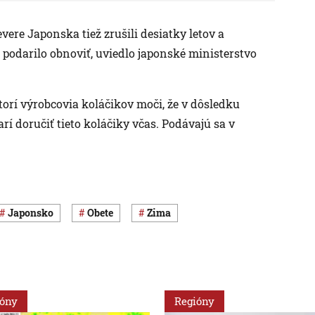
evere Japonska tiež zrušili desiatky letov a
už podarilo obnoviť, uviedlo japonské ministerstvo
torí výrobcovia koláčikov moči, že v dôsledku
í doručiť tieto koláčiky včas. Podávajú sa v
Japonsko
obete
zima
ióny
Regióny