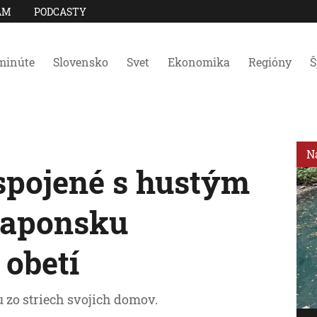
AM
PODCASTY
minúte
Slovensko
Svet
Ekonomika
Regióny
Š
N
spojené s hustým
Japonsku
 obetí
 zo striech svojich domov.