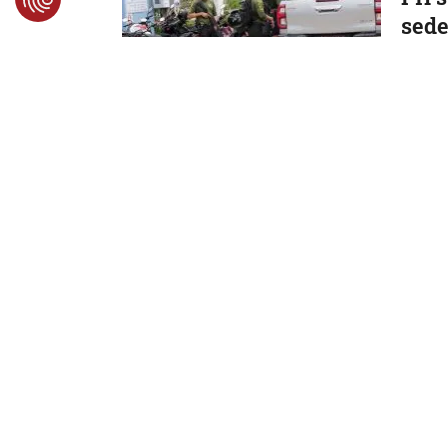
sede
učit
seb
AKTUALIZOVANÉ
Strelec
7. 8. 2026
Svet
Nie 
pri 
so s
Cho
Nemajú
7. 8. 2026
Svet
Za s
zapl