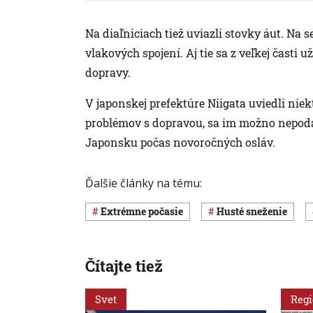
Na diaľniciach tiež uviazli stovky áut. Na s
vlakových spojení. Aj tie sa z veľkej časti 
dopravy.
V japonskej prefektúre Niigata uviedli niek
problémov s dopravou, sa im možno nepodar
Japonsku počas novoročných osláv.
Ďalšie články na tému:
extrémne počasie
husté sneženie
Čítajte tiež
Svet
Reg