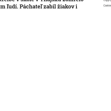
m ľudí. Páchateľ zabil žiakov i
Cookie
eľov a potom obrátil zbraň proti
e
 bol údajne študent.
, 7:49:06
Aktualizované:
7. 8. 2026, 7:57:00
Video
sú na dovolenke, hoci sú celé leto
mori: Štáb STVR strávil deň v teréne
lovenskými policajtami v
rvátsku
 tam služobné zbrane ani právomoci.
, 7:00:00
nahu dostať sa do Španielska
atili životom: Starosta Ceuty