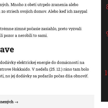
ných. Mnoho z obetí utrpelo zranenia alebo
 zo striech svojich domov. Alebo keď ich zasypal
xtrémne zimné počasie zasiahlo, preto vyzvali
i pozor a nerobili to sami.
rave
i dodávky elektrickej energie do domácností na
trove Hokkaido. V nedeľu (25. 12.) ráno tam bolo
tí, no jej dodávky sa podarilo počas dňa obnoviť.
anených