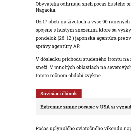
Obyvatelia odhŕňajú sneh počas hustého s
Nagaoka.
Už 17 obetí na životoch a vyše 90 ranenýc
spojené s hustým snežením, ktoré sa vyskyt
pondelok (26. 12.) japonská agentúra pre z
správy agentúry AP.
V dôsledku príchodu studeného frontu na 
sneží. V mnohých oblastiach na severových
tomto ročnom období zvykne.
Súvisiaci článok
Extrémne zimné počasie v USA si vyžiad
Počas uplynulého sviatočného víkendu napa