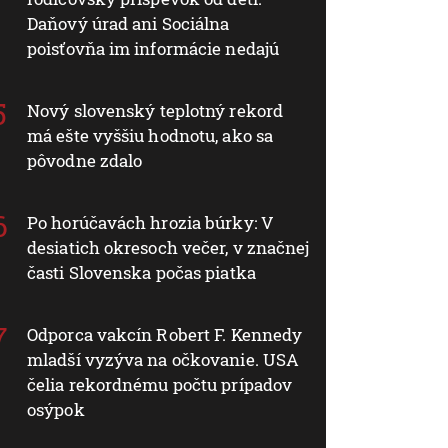
Daňový úrad ani Sociálna
poisťovňa im informácie nedajú
Nový slovenský teplotný rekord
má ešte vyššiu hodnotu, ako sa
pôvodne zdalo
Po horúčavách hrozia búrky: V
desiatich okresoch večer, v značnej
časti Slovenska počas piatka
Odporca vakcín Robert F. Kennedy
mladší vyzýva na očkovanie. USA
čelia rekordnému počtu prípadov
osýpok