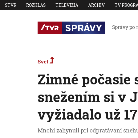
STVR
ROZHLAS
TELEVÍZIA
ARCHÍV
TV PROGR
Správy po 
Svet
Zimné počasie 
snežením si v 
vyžiadalo už 17
Mnohí zahynuli pri odpratávaní snehu