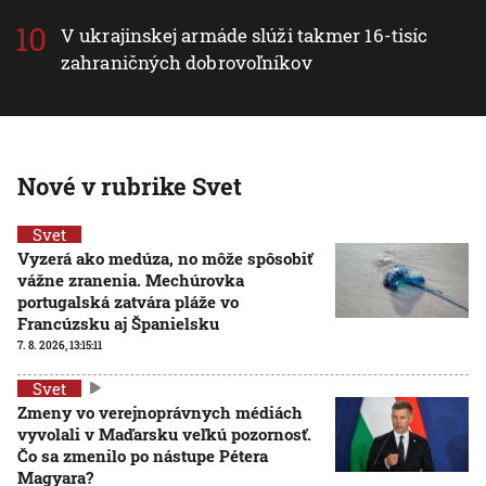
V ukrajinskej armáde slúži takmer 16-tisíc
zahraničných dobrovoľníkov
Nové v rubrike Svet
Svet
Vyzerá ako medúza, no môže spôsobiť
vážne zranenia. Mechúrovka
portugalská zatvára pláže vo
Francúzsku aj Španielsku
7. 8. 2026, 13:15:11
Svet
Zmeny vo verejnoprávnych médiách
vyvolali v Maďarsku veľkú pozornosť.
Čo sa zmenilo po nástupe Pétera
Magyara?