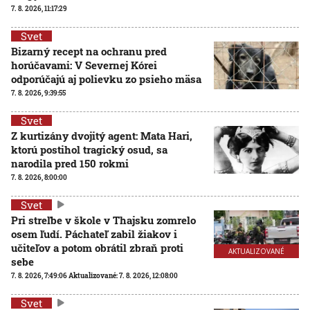
7. 8. 2026, 11:17:29
Svet
Bizarný recept na ochranu pred
horúčavami: V Severnej Kórei
odporúčajú aj polievku zo psieho mäsa
7. 8. 2026, 9:39:55
Svet
Z kurtizány dvojitý agent: Mata Hari,
ktorú postihol tragický osud, sa
narodila pred 150 rokmi
7. 8. 2026, 8:00:00
Svet
Pri streľbe v škole v Thajsku zomrelo
osem ľudí. Páchateľ zabil žiakov i
učiteľov a potom obrátil zbraň proti
AKTUALIZOVANÉ
sebe
7. 8. 2026, 7:49:06
Aktualizované:
7. 8. 2026, 12:08:00
Svet