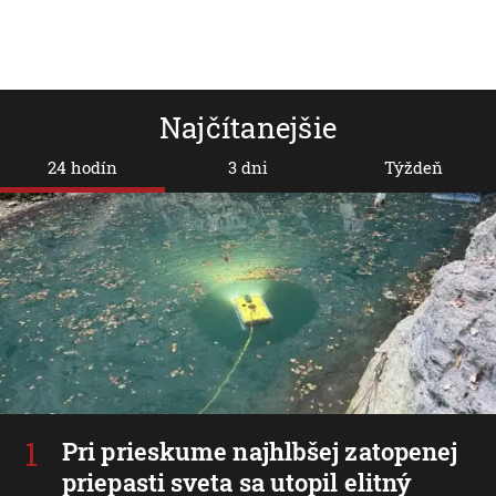
Najčítanejšie
24 hodín
3 dni
Týždeň
Pri prieskume najhlbšej zatopenej
priepasti sveta sa utopil elitný