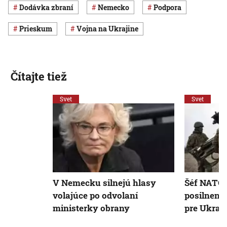
dodávka zbraní
Nemecko
podpora
prieskum
vojna na Ukrajine
Čítajte tiež
Svet
Svet
V Nemecku silnejú hlasy
Šéf NATO 
volajúce po odvolaní
posilneni
ministerky obrany
pre Ukraj