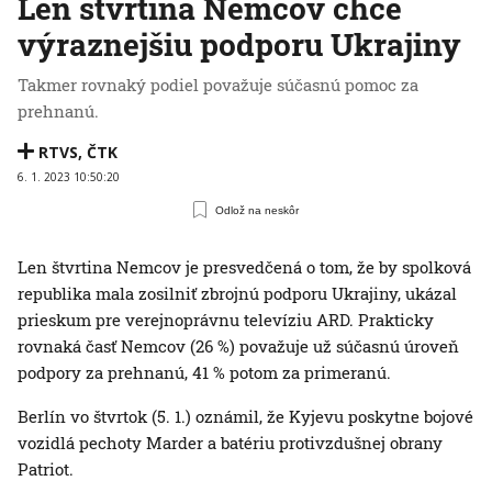
Len štvrtina Nemcov chce
výraznejšiu podporu Ukrajiny
Takmer rovnaký podiel považuje súčasnú pomoc za
prehnanú.
RTVS
,
ČTK
6. 1. 2023 10:50:20
Odlož na neskôr
Len štvrtina Nemcov je presvedčená o tom, že by spolková
republika mala zosilniť zbrojnú podporu Ukrajiny, ukázal
prieskum pre verejnoprávnu televíziu ARD. Prakticky
rovnaká časť Nemcov (26 %) považuje už súčasnú úroveň
podpory za prehnanú, 41 % potom za primeranú.
Berlín vo štvrtok (5. 1.) oznámil, že Kyjevu poskytne bojové
vozidlá pechoty Marder a batériu protivzdušnej obrany
Patriot.