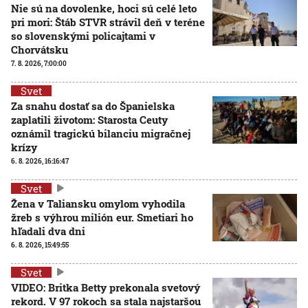
Nie sú na dovolenke, hoci sú celé leto
pri mori: Štáb STVR strávil deň v teréne
so slovenskými policajtami v
Chorvátsku
7. 8. 2026, 7:00:00
Svet
Za snahu dostať sa do Španielska
zaplatili životom: Starosta Ceuty
oznámil tragickú bilanciu migračnej
krízy
6. 8. 2026, 16:16:47
Svet
Žena v Taliansku omylom vyhodila
žreb s výhrou milión eur. Smetiari ho
hľadali dva dni
6. 8. 2026, 15:49:55
Svet
VIDEO: Britka Betty prekonala svetový
rekord. V 97 rokoch sa stala najstaršou