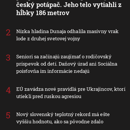
český potápač. Jeho telo vytiahli z
hĺbky 186 metrov
Nízka hladina Dunaja odhalila masívny vrak
lode z druhej svetovej vojny
Seniori sa začínajú zaujímať o rodičovský
príspevok od detí. Daňový úrad ani Sociálna
poisťovňa im informácie nedajú
EÚ zavádza nové pravidlá pre Ukrajincov, ktorí
utiekli pred ruskou agresiou
Nový slovenský teplotný rekord má ešte
vyššiu hodnotu, ako sa pôvodne zdalo