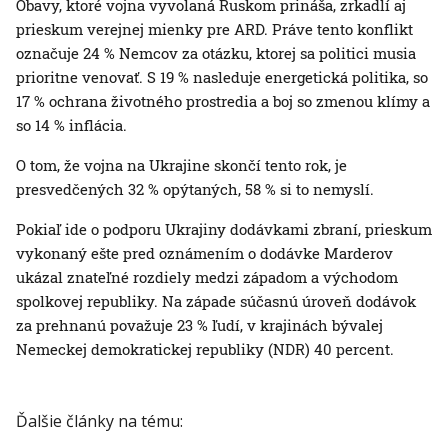
Obavy, ktoré vojna vyvolaná Ruskom prináša, zrkadlí aj
prieskum verejnej mienky pre ARD. Práve tento konflikt
označuje 24 % Nemcov za otázku, ktorej sa politici musia
prioritne venovať. S 19 % nasleduje energetická politika, so
17 % ochrana životného prostredia a boj so zmenou klímy a
so 14 % inflácia.
O tom, že vojna na Ukrajine skončí tento rok, je
presvedčených 32 % opýtaných, 58 % si to nemyslí.
Pokiaľ ide o podporu Ukrajiny dodávkami zbraní, prieskum
vykonaný ešte pred oznámením o dodávke Marderov
ukázal znateľné rozdiely medzi západom a východom
spolkovej republiky. Na západe súčasnú úroveň dodávok
za prehnanú považuje 23 % ľudí, v krajinách bývalej
Nemeckej demokratickej republiky (NDR) 40 percent.
Ďalšie články na tému: