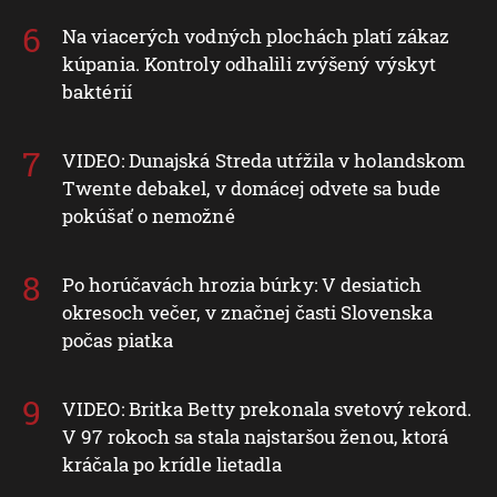
Na viacerých vodných plochách platí zákaz
kúpania. Kontroly odhalili zvýšený výskyt
baktérií
VIDEO: Dunajská Streda utŕžila v holandskom
Twente debakel, v domácej odvete sa bude
pokúšať o nemožné
Po horúčavách hrozia búrky: V desiatich
okresoch večer, v značnej časti Slovenska
počas piatka
VIDEO: Britka Betty prekonala svetový rekord.
V 97 rokoch sa stala najstaršou ženou, ktorá
kráčala po krídle lietadla