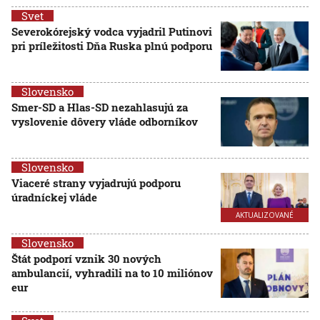
Svet
Severokórejský vodca vyjadril Putinovi
pri príležitosti Dňa Ruska plnú podporu
Slovensko
Smer-SD a Hlas-SD nezahlasujú za
vyslovenie dôvery vláde odborníkov
Slovensko
Viaceré strany vyjadrujú podporu
úradníckej vláde
AKTUALIZOVANÉ
Slovensko
Štát podporí vznik 30 nových
ambulancií, vyhradili na to 10 miliónov
eur