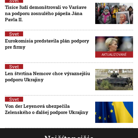
Svet
Tisíce ľudí demonštrovali vo Varšave
na podporu zosnulého pápeža Jána
Pavla II.
Svet
Eurokomisia predstavila plán podpory
pre firmy
AKTUALIZOVANÉ
Svet
Len štvrtina Nemcov chce výraznejšiu
podporu Ukrajiny
Svet
Von der Leyenová ubezpečila
Zelenského o ďalšej podpore Ukrajiny