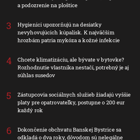
a podozrenie na ploštice
Hygienici upozorňujú na desiatky
nevyhovujúcich kúpalísk. K najväčším
hrozbám patria mykóza a kožné infekcie
Chcete klimatizáciu, ale bývate v bytovke?
Rozhodnutie vlastníka nestačí, potrebný je aj
súhlas susedov
Zástupcovia sociálnych služieb žiadajú vyššie
platy pre opatrovateľky, postupne o 200 eur
každý rok
Dokončenie obchvatu Banskej Bystrice sa
odkladá o dva roky, dôvodom sú nelegálne