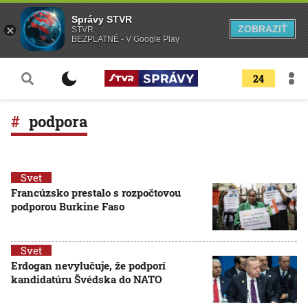
Správy STVR
ZOBRAZIŤ
STVR
BEZPLATNÉ - V Google Play
24
podpora
Svet
Francúzsko prestalo s rozpočtovou
podporou Burkine Faso
Svet
Erdogan nevylučuje, že podporí
kandidatúru Švédska do NATO