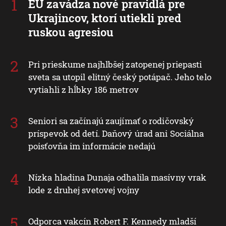
EÚ zavádza nové pravidlá pre
Ukrajincov, ktorí utiekli pred
ruskou agresiou
Pri prieskume najhlbšej zatopenej priepasti
sveta sa utopil elitný český potápač. Jeho telo
vytiahli z hĺbky 186 metrov
Seniori sa začínajú zaujímať o rodičovský
príspevok od detí. Daňový úrad ani Sociálna
poisťovňa im informácie nedajú
Nízka hladina Dunaja odhalila masívny vrak
lode z druhej svetovej vojny
Odporca vakcín Robert F. Kennedy mladší