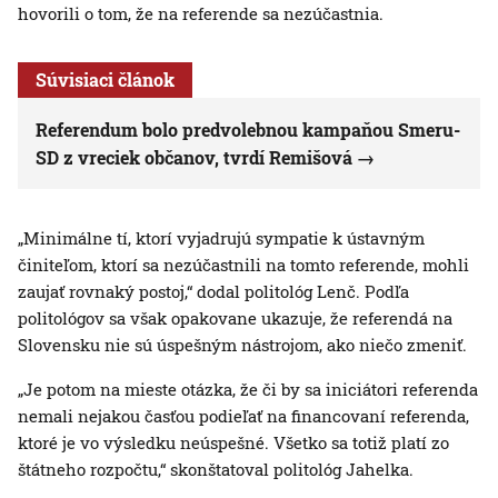
hovorili o tom, že na referende sa nezúčastnia.
Súvisiaci článok
Referendum bolo predvolebnou kampaňou Smeru-
SD z vreciek občanov, tvrdí Remišová
„Minimálne tí, ktorí vyjadrujú sympatie k ústavným
činiteľom, ktorí sa nezúčastnili na tomto referende, mohli
zaujať rovnaký postoj,“ dodal politológ Lenč. Podľa
politológov sa však opakovane ukazuje, že referendá na
Slovensku nie sú úspešným nástrojom, ako niečo zmeniť.
„Je potom na mieste otázka, že či by sa iniciátori referenda
nemali nejakou časťou podieľať na financovaní referenda,
ktoré je vo výsledku neúspešné. Všetko sa totiž platí zo
štátneho rozpočtu,“ skonštatoval politológ Jahelka.