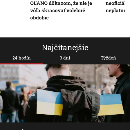
OĽANO dôkazom, že nie je
neoficiál
vôľa skracovať volebné
neplatné
obdobie
Najčítanejšie
24 hodín
3 dni
Týždeň