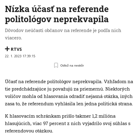
Nízka účasť na referende
politológov neprekvapila
Dôvodov neúčasti občanov na referende je podľa nich
viacero.
RTVS
22. 1. 2023 17:39:15
Odlož na neskôr
Účasť na referende politológov neprekvapila. Vzhľadom na
tie predchádzajúce ju považujú za priemernú. Niektorých
voličov mohla od hlasovania odradiť nejasná otázka, iných
zasa to, že referendum vyhlásila len jedna politická strana.
K hlasovacím schránkam prišlo takmer 1,2 milióna
hlasujúcich, viac 97 percent z nich vyjadrilo svoj súhlas s
referendovou otázkou.