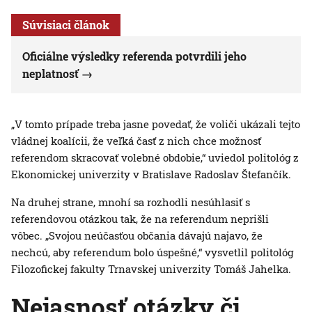
Súvisiaci článok
Oficiálne výsledky referenda potvrdili jeho
neplatnosť
„V tomto prípade treba jasne povedať, že voliči ukázali tejto
vládnej koalícii, že veľká časť z nich chce možnosť
referendom skracovať volebné obdobie,“ uviedol politológ z
Ekonomickej univerzity v Bratislave Radoslav Štefančík.
Na druhej strane, mnohí sa rozhodli nesúhlasiť s
referendovou otázkou tak, že na referendum neprišli
vôbec. „Svojou neúčasťou občania dávajú najavo, že
nechcú, aby referendum bolo úspešné,“ vysvetlil politológ
Filozofickej fakulty Trnavskej univerzity Tomáš Jahelka.
Nejasnosť otázky či