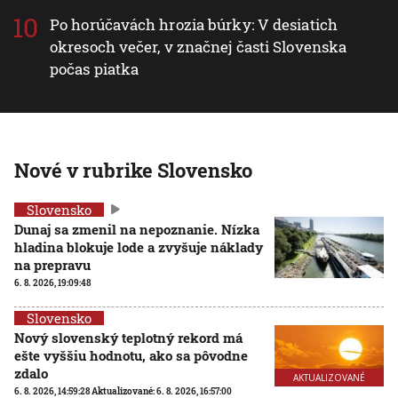
Po horúčavách hrozia búrky: V desiatich
okresoch večer, v značnej časti Slovenska
počas piatka
Nové v rubrike Slovensko
Slovensko
Dunaj sa zmenil na nepoznanie. Nízka
hladina blokuje lode a zvyšuje náklady
na prepravu
6. 8. 2026, 19:09:48
Slovensko
Nový slovenský teplotný rekord má
ešte vyššiu hodnotu, ako sa pôvodne
zdalo
AKTUALIZOVANÉ
6. 8. 2026, 14:59:28
Aktualizované:
6. 8. 2026, 16:57:00