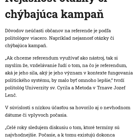
chýbajúca kampaň
Dôvodov neúčasti občanov na referende je podľa
politológov viacero. Napríklad nejasnosť otázky či
chýbajúca kampaň.
„Ak chceme referendum využívať ako nástroj, tak si
myslím že, vzdelávanie ľudí o tom, na čo je referendum,
aká je jeho sila, aký je jeho význam v kontexte fungovania
politického systému, by malo byť omnoho lepšie,“ tvrdí
politológ Univerzity sv. Cyrila a Metoda v Trnave Jozef
Lenč.
V súvislosti s nízkou účasťou sa hovorilo aj o nevhodnom
dátume či vplyvoch počasia.
„Celé roky sledujem diskusiu o tom, ktoré termíny sú
najvhodnejšie. Počasie, a k tomu existujú dokonca