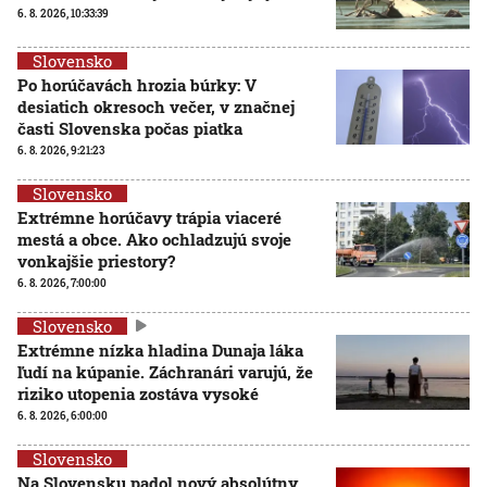
6. 8. 2026, 10:33:39
Slovensko
Po horúčavách hrozia búrky: V
desiatich okresoch večer, v značnej
časti Slovenska počas piatka
6. 8. 2026, 9:21:23
Slovensko
Extrémne horúčavy trápia viaceré
mestá a obce. Ako ochladzujú svoje
vonkajšie priestory?
6. 8. 2026, 7:00:00
Slovensko
Extrémne nízka hladina Dunaja láka
ľudí na kúpanie. Záchranári varujú, že
riziko utopenia zostáva vysoké
6. 8. 2026, 6:00:00
Slovensko
Na Slovensku padol nový absolútny