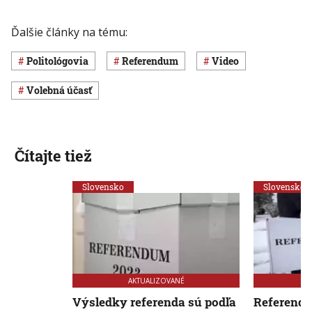
Ďalšie články na tému:
politológovia
referendum
Video
volebná účasť
Čítajte tiež
Slovensko
Slovensko
AKTUALIZOVANÉ
Výsledky referenda sú podľa
Referendu