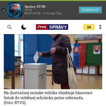
Správy STVR
ZOBRAZIŤ
STVR
BEZPLATNÉ - V Google Play
24
Na ilustračnej snímke volička vhadzuje hlasovací
lístok do volebnej schránky počas referenda.
(Foto: RTVS)