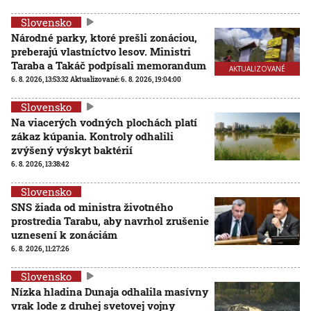
Slovensko
Národné parky, ktoré prešli zonáciou,
preberajú vlastníctvo lesov. Ministri
Taraba a Takáč podpísali memorandum
AKTUALIZOVANÉ
6. 8. 2026, 13:53:32
Aktualizované:
6. 8. 2026, 19:04:00
Slovensko
Na viacerých vodných plochách platí
zákaz kúpania. Kontroly odhalili
zvýšený výskyt baktérií
6. 8. 2026, 13:38:42
Slovensko
SNS žiada od ministra životného
prostredia Tarabu, aby navrhol zrušenie
uznesení k zonáciám
6. 8. 2026, 11:27:26
Slovensko
Nízka hladina Dunaja odhalila masívny
vrak lode z druhej svetovej vojny