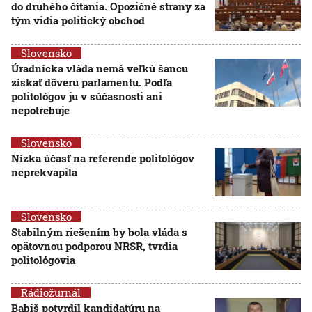
do druhého čítania. Opozičné strany za
tým vidia politický obchod
Slovensko
Úradnícka vláda nemá veľkú šancu
získať dôveru parlamentu. Podľa
politológov ju v súčasnosti ani
nepotrebuje
Slovensko
Nízka účasť na referende politológov
neprekvapila
Slovensko
Stabilným riešením by bola vláda s
opätovnou podporou NRSR, tvrdia
politológovia
Rádiožurnál
Babiš potvrdil kandidatúru na