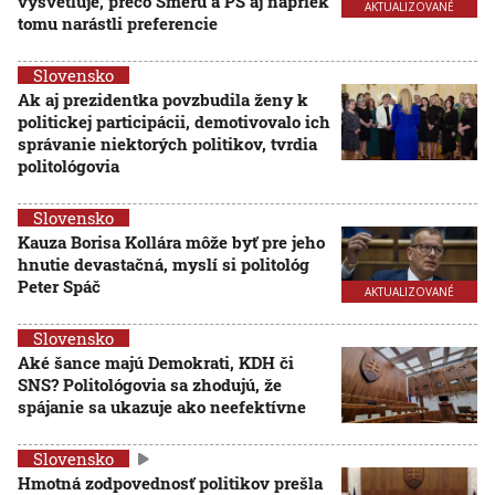
vysvetľuje, prečo Smeru a PS aj napriek
AKTUALIZOVANÉ
tomu narástli preferencie
Slovensko
Ak aj prezidentka povzbudila ženy k
politickej participácii, demotivovalo ich
správanie niektorých politikov, tvrdia
politológovia
Slovensko
Kauza Borisa Kollára môže byť pre jeho
hnutie devastačná, myslí si politológ
Peter Spáč
AKTUALIZOVANÉ
Slovensko
Aké šance majú Demokrati, KDH či
SNS? Politológovia sa zhodujú, že
spájanie sa ukazuje ako neefektívne
Slovensko
Hmotná zodpovednosť politikov prešla