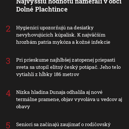
Najvyššiu hodnotu namerali v obci
Dolné Plachtince
Hygienici upozorňujú na desiatky
nevyhovujúcich kúpalísk. K najväčším
hrozbám patria mykóza a kožné infekcie
Pri prieskume najhlbšej zatopenej priepasti
sveta sa utopil elitný český potápač. Jeho telo
vytiahli z hĺbky 186 metrov
Nízka hladina Dunaja odhalila aj nové
termálne pramene, objav vyvoláva u vedcov aj
obavy
Seniori sa začínajú zaujímať o rodičovský