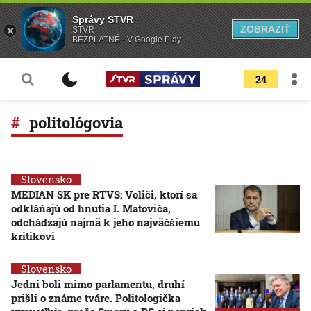
Správy STVR
ZOBRAZIŤ
STVR
BEZPLATNÉ - V Google Play
24
politológovia
Slovensko
MEDIAN SK pre RTVS: Voliči, ktorí sa
odkláňajú od hnutia I. Matoviča,
odchádzajú najmä k jeho najväčšiemu
kritikovi
Slovensko
Jedni boli mimo parlamentu, druhí
prišli o známe tváre. Politologička