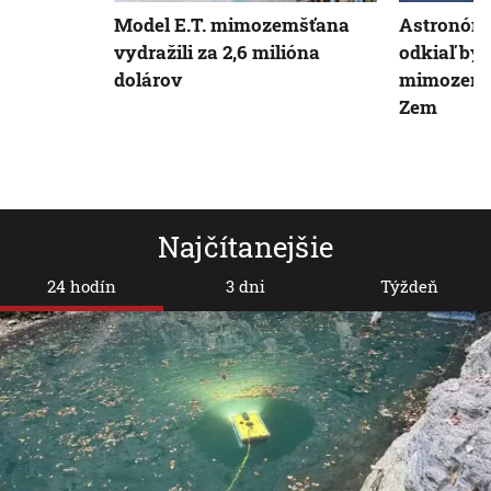
Model E.T. mimozemšťana
Astronómo
vydražili za 2,6 milióna
odkiaľ by
dolárov
mimozemš
Zem
Najčítanejšie
24 hodín
3 dni
Týždeň