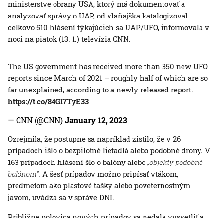
ministerstve obrany USA, ktorý má dokumentovať a
analyzovať správy o UAP, od vlaňajška katalogizoval
celkovo 510 hlásení týkajúcich sa UAP/UFO, informovala v
noci na piatok (13. 1.) televízia CNN.
The US government has received more than 350 new UFO
reports since March of 2021 – roughly half of which are so
far unexplained, according to a newly released report.
https://t.co/84GI7TyE33
— CNN (@CNN)
January 12, 2023
Ozrejmila, že postupne sa napríklad zistilo, že v 26
prípadoch išlo o bezpilotné lietadlá alebo podobné drony. V
163 prípadoch hlásení šlo o balóny alebo
„objekty podobné
balónom“
. A šesť prípadov možno pripísať vtákom,
predmetom ako plastové tašky alebo poveternostným
javom, uvádza sa v správe DNI.
Približne polovica nových prípadov sa nedala vysvetliť a