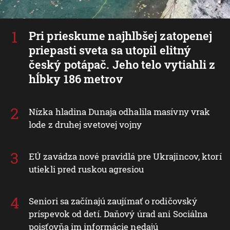
Pri prieskume najhlbšej zatopenej
priepasti sveta sa utopil elitný
český potápač. Jeho telo vytiahli z
hĺbky 186 metrov
Nízka hladina Dunaja odhalila masívny vrak
lode z druhej svetovej vojny
EÚ zavádza nové pravidlá pre Ukrajincov, ktorí
utiekli pred ruskou agresiou
Seniori sa začínajú zaujímať o rodičovský
príspevok od detí. Daňový úrad ani Sociálna
poisťovňa im informácie nedajú