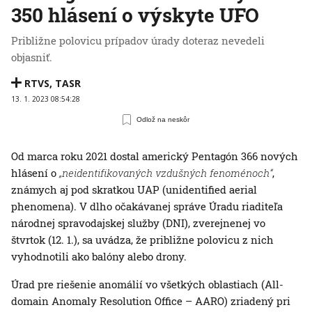
350 hlásení o výskyte UFO
Približne polovicu prípadov úrady doteraz nevedeli
objasniť.
RTVS
,
TASR
13. 1. 2023 08:54:28
Odlož na neskôr
Od marca roku 2021 dostal americký Pentagón 366 nových
hlásení o
„neidentifikovaných vzdušných fenoménoch“
,
známych aj pod skratkou UAP (unidentified aerial
phenomena). V dlho očakávanej správe Úradu riaditeľa
národnej spravodajskej služby (DNI), zverejnenej vo
štvrtok (12. 1.), sa uvádza, že približne polovicu z nich
vyhodnotili ako balóny alebo drony.
Úrad pre riešenie anomálií vo všetkých oblastiach (All-
domain Anomaly Resolution Office – AARO) zriadený pri