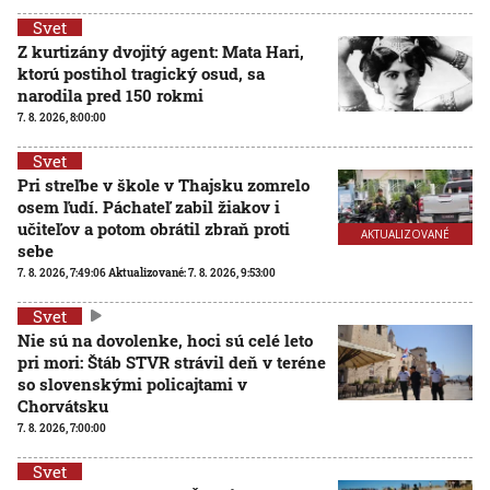
Svet
Z kurtizány dvojitý agent: Mata Hari,
ktorú postihol tragický osud, sa
narodila pred 150 rokmi
7. 8. 2026, 8:00:00
Svet
Pri streľbe v škole v Thajsku zomrelo
osem ľudí. Páchateľ zabil žiakov i
učiteľov a potom obrátil zbraň proti
AKTUALIZOVANÉ
sebe
7. 8. 2026, 7:49:06
Aktualizované:
7. 8. 2026, 9:53:00
Svet
Nie sú na dovolenke, hoci sú celé leto
pri mori: Štáb STVR strávil deň v teréne
so slovenskými policajtami v
Chorvátsku
7. 8. 2026, 7:00:00
Svet