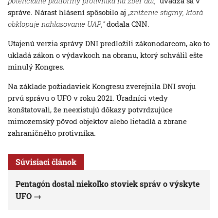
potenciálne platformy protivníka na zber dát,“
uvádza sa v
správe. Nárast hlásení spôsobilo aj
„zníženie stigmy, ktorá
obklopuje nahlasovanie UAP,“
dodala CNN.
Utajenú verzia správy DNI predložili zákonodarcom, ako to
ukladá zákon o výdavkoch na obranu, ktorý schválil ešte
minulý Kongres.
Na základe požiadaviek Kongresu zverejnila DNI svoju
prvú správu o UFO v roku 2021. Úradníci vtedy
konštatovali, že neexistujú dôkazy potvrdzujúce
mimozemský pôvod objektov alebo lietadlá a zbrane
zahraničného protivníka.
Súvisiaci článok
Pentagón dostal niekoľko stoviek správ o výskyte
UFO