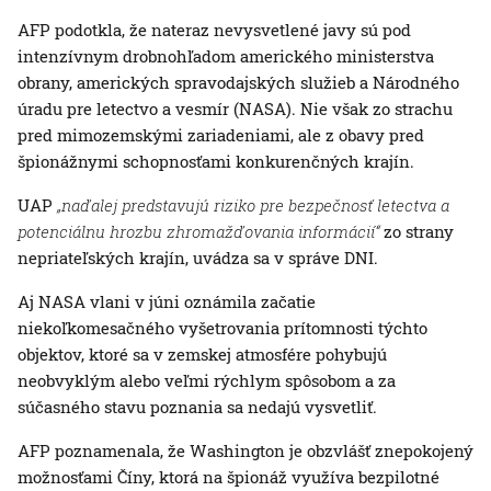
AFP podotkla, že nateraz nevysvetlené javy sú pod
intenzívnym drobnohľadom amerického ministerstva
obrany, amerických spravodajských služieb a Národného
úradu pre letectvo a vesmír (NASA). Nie však zo strachu
pred mimozemskými zariadeniami, ale z obavy pred
špionážnymi schopnosťami konkurenčných krajín.
UAP
„naďalej predstavujú riziko pre bezpečnosť letectva a
potenciálnu hrozbu zhromažďovania informácií“
zo strany
nepriateľských krajín, uvádza sa v správe DNI.
Aj NASA vlani v júni oznámila začatie
niekoľkomesačného vyšetrovania prítomnosti týchto
objektov, ktoré sa v zemskej atmosfére pohybujú
neobvyklým alebo veľmi rýchlym spôsobom a za
súčasného stavu poznania sa nedajú vysvetliť.
AFP poznamenala, že Washington je obzvlášť znepokojený
možnosťami Číny, ktorá na špionáž využíva bezpilotné