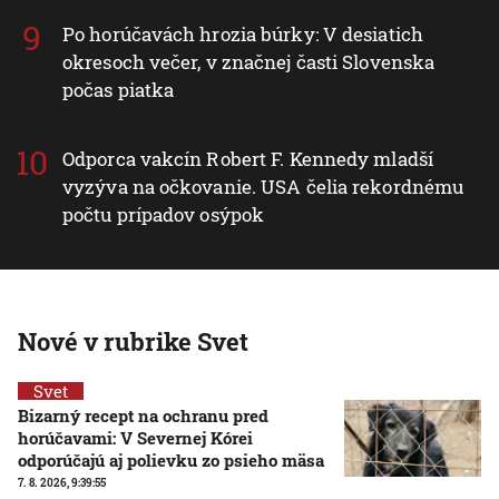
Po horúčavách hrozia búrky: V desiatich
okresoch večer, v značnej časti Slovenska
počas piatka
Odporca vakcín Robert F. Kennedy mladší
vyzýva na očkovanie. USA čelia rekordnému
počtu prípadov osýpok
Nové v rubrike Svet
Svet
Bizarný recept na ochranu pred
horúčavami: V Severnej Kórei
odporúčajú aj polievku zo psieho mäsa
7. 8. 2026, 9:39:55