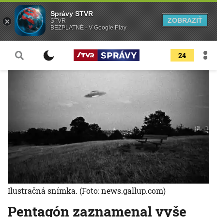
Správy STVR
ZOBRAZIŤ
STVR
BEZPLATNÉ - V Google Play
24
Ilustračná snímka.
(Foto: news.gallup.com)
Pentagón zaznamenal vyše