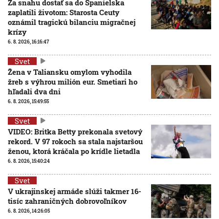
Za snahu dostať sa do Španielska
zaplatili životom: Starosta Ceuty
oznámil tragickú bilanciu migračnej
krízy
6. 8. 2026, 16:16:47
Svet
Žena v Taliansku omylom vyhodila
žreb s výhrou milión eur. Smetiari ho
hľadali dva dni
6. 8. 2026, 15:49:55
Svet
VIDEO: Britka Betty prekonala svetový
rekord. V 97 rokoch sa stala najstaršou
ženou, ktorá kráčala po krídle lietadla
6. 8. 2026, 15:40:24
Svet
V ukrajinskej armáde slúži takmer 16-
tisíc zahraničných dobrovoľníkov
6. 8. 2026, 14:26:05