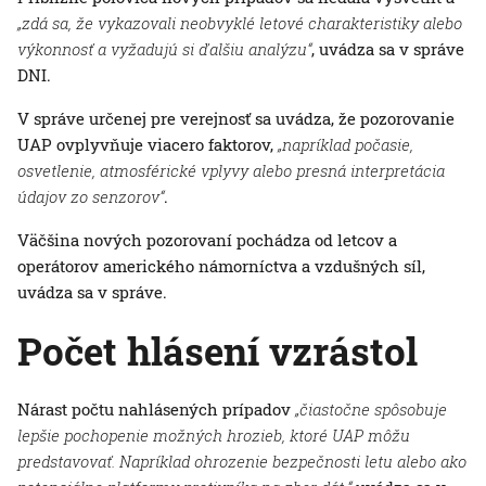
„zdá sa, že vykazovali neobvyklé letové charakteristiky alebo
výkonnosť a vyžadujú si ďalšiu analýzu“
, uvádza sa v správe
DNI.
V správe určenej pre verejnosť sa uvádza, že pozorovanie
UAP ovplyvňuje viacero faktorov,
„napríklad počasie,
osvetlenie, atmosférické vplyvy alebo presná interpretácia
údajov zo senzorov“
.
Väčšina nových pozorovaní pochádza od letcov a
operátorov amerického námorníctva a vzdušných síl,
uvádza sa v správe.
Počet hlásení vzrástol
Nárast počtu nahlásených prípadov
„čiastočne spôsobuje
lepšie pochopenie možných hrozieb, ktoré UAP môžu
predstavovať. Napríklad ohrozenie bezpečnosti letu alebo ako