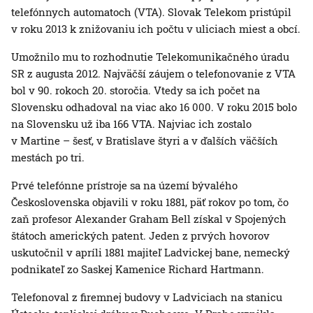
telefónnych automatoch (VTA). Slovak Telekom pristúpil
v roku 2013 k znižovaniu ich počtu v uliciach miest a obcí.
Umožnilo mu to rozhodnutie Telekomunikačného úradu
SR z augusta 2012. Najväčší záujem o telefonovanie z VTA
bol v 90. rokoch 20. storočia. Vtedy sa ich počet na
Slovensku odhadoval na viac ako 16 000. V roku 2015 bolo
na Slovensku už iba 166 VTA. Najviac ich zostalo
v Martine – šesť, v Bratislave štyri a v ďalších väčších
mestách po tri.
Prvé telefónne prístroje sa na území bývalého
Československa objavili v roku 1881, päť rokov po tom, čo
zaň profesor Alexander Graham Bell získal v Spojených
štátoch amerických patent. Jeden z prvých hovorov
uskutočnil v apríli 1881 majiteľ Ladvickej bane, nemecký
podnikateľ zo Saskej Kamenice Richard Hartmann.
Telefonoval z firemnej budovy v Ladviciach na stanicu