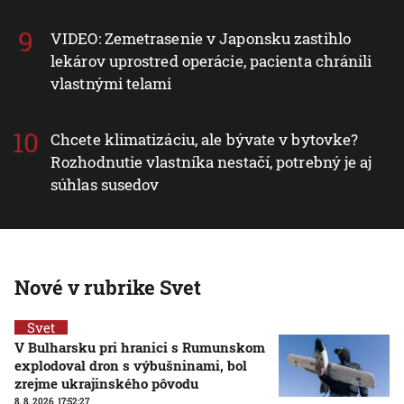
VIDEO: Zemetrasenie v Japonsku zastihlo
lekárov uprostred operácie, pacienta chránili
vlastnými telami
Chcete klimatizáciu, ale bývate v bytovke?
Rozhodnutie vlastníka nestačí, potrebný je aj
súhlas susedov
Nové v rubrike Svet
Svet
V Bulharsku pri hranici s Rumunskom
explodoval dron s výbušninami, bol
zrejme ukrajinského pôvodu
8. 8. 2026, 17:52:27