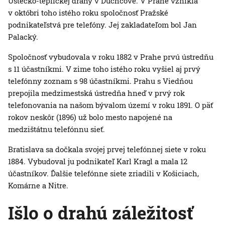
Ústecko-teplickej dráhy v Duchcove. V Prahe vznikla
v októbri toho istého roku spoločnosť Pražské
podnikateľstvá pre telefóny. Jej zakladateľom bol Jan
Palacký.
Spoločnosť vybudovala v roku 1882 v Prahe prvú ústredňu
s 11 účastníkmi. V zime toho istého roku vyšiel aj prvý
telefónny zoznam s 98 účastníkmi. Prahu s Viedňou
prepojila medzimestská ústredňa hneď v prvý rok
telefonovania na našom bývalom území v roku 1891. O päť
rokov neskôr (1896) už bolo mesto napojené na
medzištátnu telefónnu sieť.
Bratislava sa dočkala svojej prvej telefónnej siete v roku
1884. Vybudoval ju podnikateľ Karl Kragl a mala 12
účastníkov. Ďalšie telefónne siete zriadili v Košiciach,
Komárne a Nitre.
Išlo o drahú záležitosť