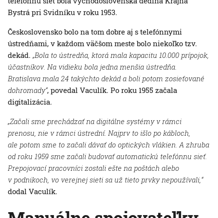
telefónnu sieť bola východoslovenská dedina Krajná
Bystrá pri Svidníku v roku 1953.
Československo bolo na tom dobre aj s telefónnymi
ústredňami, v každom väčšom meste bolo niekoľko tzv.
dekád.
„Bola to ústredňa, ktorá mala kapacitu 10.000 prípojok,
účastníkov. Na vidieku bola jedna menšia ústredňa.
Bratislava mala 24 takýchto dekád a boli potom zosieťované
dohromady“
, povedal Vaculík. Po roku 1955 začala
digitalizácia.
„Začali sme prechádzať na digitálne systémy v rámci
prenosu, nie v rámci ústrední. Najprv to išlo po kábloch,
ale potom sme to začali dávať do optických vlákien. A zhruba
od roku 1959 sme začali budovať automatickú telefónnu sieť.
Prepojovací pracovníci zostali ešte na poštách alebo
v podnikoch, vo verejnej sieti sa už tieto prvky nepoužívali,“
dodal Vaculík.
Manuálne spojovateľky