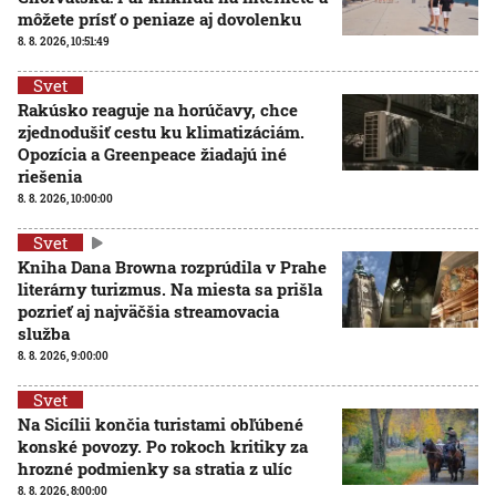
môžete prísť o peniaze aj dovolenku
8. 8. 2026, 10:51:49
Svet
Rakúsko reaguje na horúčavy, chce
zjednodušiť cestu ku klimatizáciám.
Opozícia a Greenpeace žiadajú iné
riešenia
8. 8. 2026, 10:00:00
Svet
Kniha Dana Browna rozprúdila v Prahe
literárny turizmus. Na miesta sa prišla
pozrieť aj najväčšia streamovacia
služba
8. 8. 2026, 9:00:00
Svet
Na Sicílii končia turistami obľúbené
konské povozy. Po rokoch kritiky za
hrozné podmienky sa stratia z ulíc
8. 8. 2026, 8:00:00