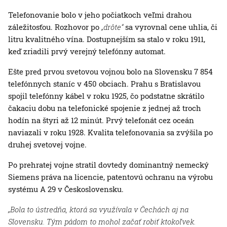
Telefonovanie bolo v jeho počiatkoch veľmi drahou
záležitosťou. Rozhovor po
„drôte“
sa vyrovnal cene uhlia, či
litru kvalitného vína. Dostupnejším sa stalo v roku 1911,
keď zriadili prvý verejný telefónny automat.
Ešte pred prvou svetovou vojnou bolo na Slovensku 7 854
telefónnych staníc v 450 obciach. Prahu s Bratislavou
spojil telefónny kábel v roku 1925, čo podstatne skrátilo
čakaciu dobu na telefonické spojenie z jednej až troch
hodín na štyri až 12 minút. Prvý telefonát cez oceán
naviazali v roku 1928. Kvalita telefonovania sa zvýšila po
druhej svetovej vojne.
Po prehratej vojne stratil dovtedy dominantný nemecký
Siemens práva na licencie, patentovú ochranu na výrobu
systému A 29 v Československu.
„Bola to ústredňa, ktorá sa využívala v Čechách aj na
Slovensku. Tým pádom to mohol začať robiť ktokoľvek.