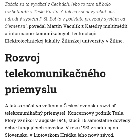
Začalo sa to vyrábať v Čechách, lebo to tam už bolo
rozbehnuté v Tesle Karlín. A tak sa začal vyrábať náš
národný systém P 51. Bol to v podstate prevzatý systém od
Siemensu“
, povedal Martin Vaculík z Katedry multimédií
a informačno-komunikačných technológií
Elektrotechnickej fakulty, Žilinskej univerzity v Žiline.
Rozvoj
telekomunikačného
priemyslu
A tak sa začal vo veľkom v Československu rozvíjať
telekomunikačný priemysel. Koncernový podnik Tesla,
ktorý vznikol v auguste 1946, zlúčil 16 samostatne dovtedy
dobre fungujúcich závodov. V roku 1951 zriadili aj na
Slovensku, v Liptovskom Hrádku jeho nový závod,