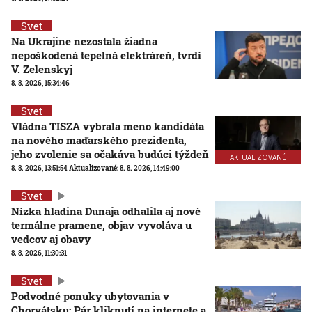
Svet
Na Ukrajine nezostala žiadna
nepoškodená tepelná elektráreň, tvrdí
V. Zelenskyj
8. 8. 2026, 15:34:46
Svet
Vládna TISZA vybrala meno kandidáta
na nového maďarského prezidenta,
jeho zvolenie sa očakáva budúci týždeň
AKTUALIZOVANÉ
8. 8. 2026, 13:51:54
Aktualizované:
8. 8. 2026, 14:49:00
Svet
Nízka hladina Dunaja odhalila aj nové
termálne pramene, objav vyvoláva u
vedcov aj obavy
8. 8. 2026, 11:30:31
Svet
Podvodné ponuky ubytovania v
Chorvátsku: Pár kliknutí na internete a