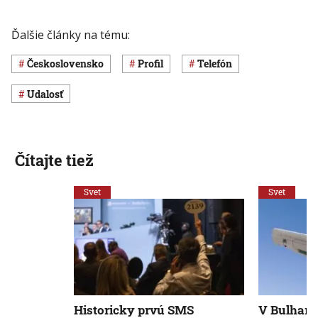
Ďalšie články na tému:
Československo
profil
telefón
udalosť
Čítajte tiež
Svet
Svet
Historicky prvú SMS
V Bulharsk