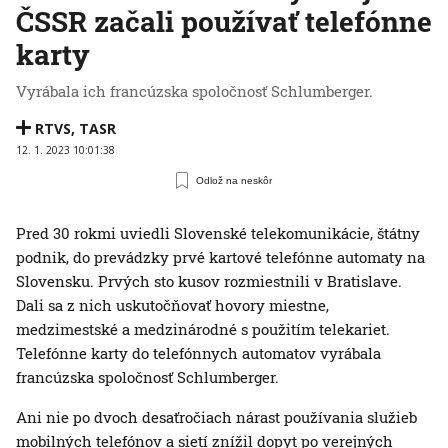
ČSSR začali používať telefónne
karty
Vyrábala ich francúzska spoločnosť Schlumberger.
RTVS
,
TASR
12. 1. 2023 10:01:38
Odlož na neskôr
Pred 30 rokmi uviedli Slovenské telekomunikácie, štátny
podnik, do prevádzky prvé kartové telefónne automaty na
Slovensku. Prvých sto kusov rozmiestnili v Bratislave.
Dali sa z nich uskutočňovať hovory miestne,
medzimestské a medzinárodné s použitím telekariet.
Telefónne karty do telefónnych automatov vyrábala
francúzska spoločnosť Schlumberger.
Ani nie po dvoch desaťročiach nárast používania služieb
mobilných telefónov a sietí znížil dopyt po verejných