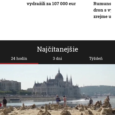
vydražili za 107 000 eur
Rumunsko
dron s vý
zrejme uk
Najčítanejšie
24 hodín
3 dni
Týždeň