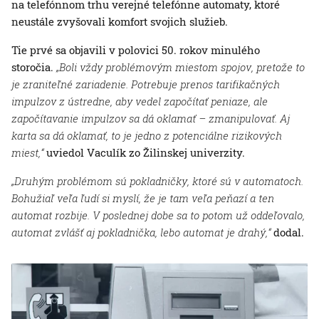
na telefónnom trhu verejné telefónne automaty, ktoré
neustále zvyšovali komfort svojich služieb.
Tie prvé sa objavili v polovici 50. rokov minulého
storočia.
„Boli vždy problémovým miestom spojov, pretože to
je zraniteľné zariadenie. Potrebuje prenos tarifikačných
impulzov z ústredne, aby vedel započítať peniaze, ale
započítavanie impulzov sa dá oklamať – zmanipulovať. Aj
karta sa dá oklamať, to je jedno z potenciálne rizikových
miest,“
uviedol Vaculík zo Žilinskej univerzity.
„Druhým problémom sú pokladničky, ktoré sú v automatoch.
Bohužiaľ veľa ľudí si myslí, že je tam veľa peňazí a ten
automat rozbije. V poslednej dobe sa to potom už oddeľovalo,
automat zvlášť aj pokladnička, lebo automat je drahý,“
dodal.