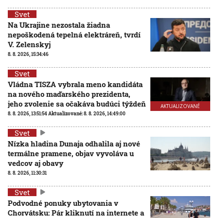
Svet
Na Ukrajine nezostala žiadna
nepoškodená tepelná elektráreň, tvrdí
V. Zelenskyj
8. 8. 2026, 15:34:46
Svet
Vládna TISZA vybrala meno kandidáta
na nového maďarského prezidenta,
jeho zvolenie sa očakáva budúci týždeň
AKTUALIZOVANÉ
8. 8. 2026, 13:51:54
Aktualizované:
8. 8. 2026, 14:49:00
Svet
Nízka hladina Dunaja odhalila aj nové
termálne pramene, objav vyvoláva u
vedcov aj obavy
8. 8. 2026, 11:30:31
Svet
Podvodné ponuky ubytovania v
Chorvátsku: Pár kliknutí na internete a