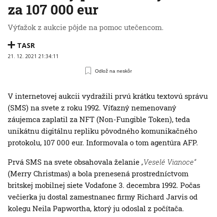
za 107 000 eur
Výťažok z aukcie pôjde na pomoc utečencom.
TASR
21. 12. 2021 21:34:11
Odlož na neskôr
V internetovej aukcii vydražili prvú krátku textovú správu
(SMS) na svete z roku 1992. Víťazný nemenovaný
záujemca zaplatil za NFT (Non-Fungible Token), teda
unikátnu digitálnu repliku pôvodného komunikačného
protokolu, 107 000 eur. Informovala o tom agentúra AFP.
Prvá SMS na svete obsahovala želanie
„Veselé Vianoce“
(Merry Christmas) a bola prenesená prostredníctvom
britskej mobilnej siete Vodafone 3. decembra 1992. Počas
večierka ju dostal zamestnanec firmy Richard Jarvis od
kolegu Neila Papwortha, ktorý ju odoslal z počítača.