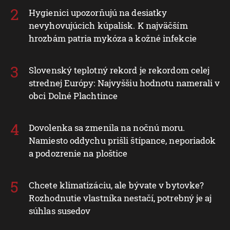
Hygienici upozorňujú na desiatky
nevyhovujúcich kúpalísk. K najväčším
hrozbám patria mykóza a kožné infekcie
Slovenský teplotný rekord je rekordom celej
strednej Európy: Najvyššiu hodnotu namerali v
obci Dolné Plachtince
Dovolenka sa zmenila na nočnú moru.
Namiesto oddychu prišli štípance, neporiadok
a podozrenie na ploštice
Chcete klimatizáciu, ale bývate v bytovke?
Rozhodnutie vlastníka nestačí, potrebný je aj
súhlas susedov