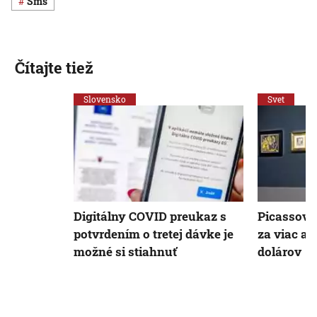
sms
Čítajte tiež
Slovensko
Svet
Digitálny COVID preukaz s
Picassove 
potvrdením o tretej dávke je
za viac ak
možné si stiahnuť
dolárov