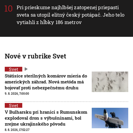
Pri prieskume najhlbšej zatopenej priepasti
sveta sa utopil elitný český potápač. Jeho telo
vytiahli z hĺbky 186 metrov
Nové v rubrike Svet
Svet
Státisíce sterilných komárov mieria do
amerických záhrad. Nová metóda má
bojovať proti nebezpečnému druhu
9. 8. 2026, 7:00:00
Svet
V Bulharsku pri hranici s Rumunskom
explodoval dron s výbušninami, bol
zrejme ukrajinského pôvodu
8. 8. 2026, 17:52:27