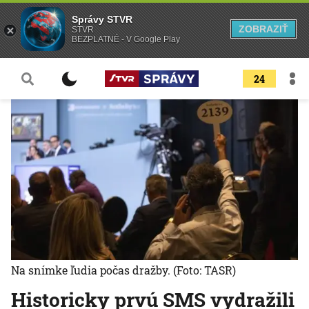
Správy STVR
ZOBRAZIŤ
STVR
BEZPLATNÉ - V Google Play
24
Na snímke ľudia počas dražby.
(Foto: TASR)
Historicky prvú SMS vydražili