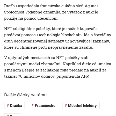
Dražbu usporiadala francúzska aukčná sieň Aguttes.
Spoločnosť Vodafone oznámila, že výťažok z aukcie
použije na pomoc utečencom.
NFT sú digitálne položky, ktoré je možné kupovať a
predávať pomocou technológie blockchain. Ide o špeciálny
druh decentralizovanej databázy uchovávajúcej záznamy,
ktoré sú chránené proti neoprávnenému zásahu.
V uplynulých mesiacoch sa NFT položky stali
populárnymi medzi zberateľmi. Napríklad dielo od umelca
s menom Beeple sa začiatkom roka predalo na aukcii za
takmer 70 miliónov dolárov, pripomenula AFP.
Ďalšie články na tému:
dražba
Francúzsko
mobilné telefóny