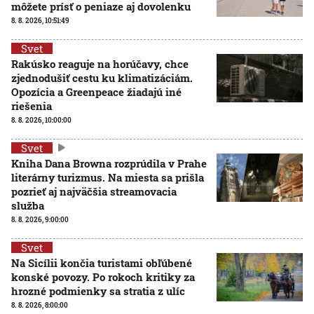
môžete prísť o peniaze aj dovolenku
8. 8. 2026, 10:51:49
Svet
Rakúsko reaguje na horúčavy, chce
zjednodušiť cestu ku klimatizáciám.
Opozícia a Greenpeace žiadajú iné
riešenia
8. 8. 2026, 10:00:00
Svet
Kniha Dana Browna rozprúdila v Prahe
literárny turizmus. Na miesta sa prišla
pozrieť aj najväčšia streamovacia
služba
8. 8. 2026, 9:00:00
Svet
Na Sicílii končia turistami obľúbené
konské povozy. Po rokoch kritiky za
hrozné podmienky sa stratia z ulíc
8. 8. 2026, 8:00:00