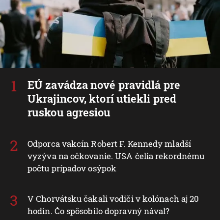
EÚ zavádza nové pravidlá pre
Ukrajincov, ktorí utiekli pred
ruskou agresiou
Odporca vakcín Robert F. Kennedy mladší
vyzýva na očkovanie. USA čelia rekordnému
počtu prípadov osýpok
V Chorvátsku čakali vodiči v kolónach aj 20
hodín. Čo spôsobilo dopravný nával?