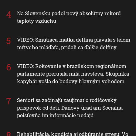
Na Slovensku padol nový absolútny rekord
teploty vzduchu
VIDEO: Smútiaca matka delfína plávala s telom
mŕtveho mláďaťa, pridali sa ďalšie delfíny
VIDEO: Rokovanie v brazílskom regionálnom
parlamente prerušila milá návšteva. Skupinka
kapybár vošla do budovy hlavným vchodom
Seniori sa začínajú zaujímať o rodičovský
príspevok od detí. Daňový úrad ani Sociálna
poisťovňa im informácie nedajú
Rehabilitácia, kondícia aj odbúranie stresu: Vo