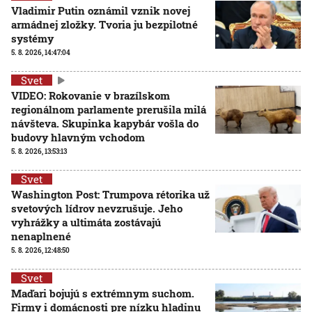
Vladimir Putin oznámil vznik novej
armádnej zložky. Tvoria ju bezpilotné
systémy
5. 8. 2026, 14:47:04
Svet
VIDEO: Rokovanie v brazílskom
regionálnom parlamente prerušila milá
návšteva. Skupinka kapybár vošla do
budovy hlavným vchodom
5. 8. 2026, 13:53:13
Svet
Washington Post: Trumpova rétorika už
svetových lídrov nevzrušuje. Jeho
vyhrážky a ultimáta zostávajú
nenaplnené
5. 8. 2026, 12:48:50
Svet
Maďari bojujú s extrémnym suchom.
Firmy i domácnosti pre nízku hladinu