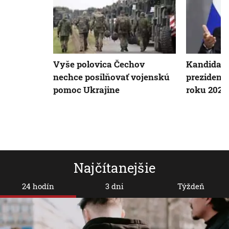
Vyše polovica Čechov
Kandidatú
nechce posilňovať vojenskú
prezident
pomoc Ukrajine
roku 2024
Najčítanejšie
24 hodín
3 dni
Týždeň