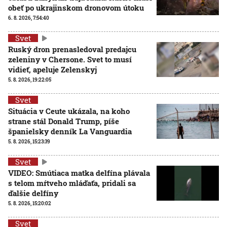
obeť po ukrajinskom dronovom útoku
6. 8. 2026, 7:54:40
Svet
Ruský dron prenasledoval predajcu
zeleniny v Chersone. Svet to musí
vidieť, apeluje Zelenskyj
5. 8. 2026, 19:22:05
Svet
Situácia v Ceute ukázala, na koho
strane stál Donald Trump, píše
španielsky denník La Vanguardia
5. 8. 2026, 15:23:39
Svet
VIDEO: Smútiaca matka delfína plávala
s telom mŕtveho mláďaťa, pridali sa
ďalšie delfíny
5. 8. 2026, 15:20:02
Svet