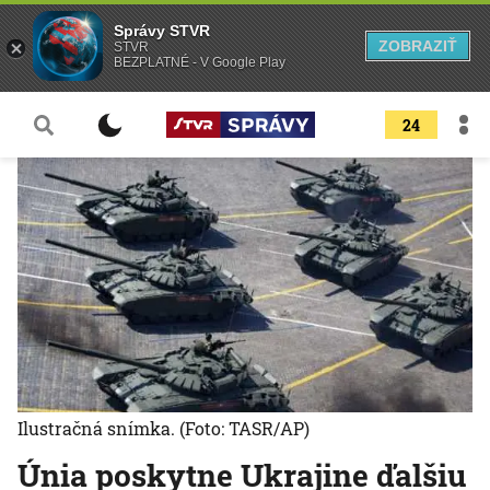
Správy STVR
ZOBRAZIŤ
STVR
BEZPLATNÉ - V Google Play
24
Ilustračná snímka.
(Foto: TASR/AP)
Únia poskytne Ukrajine ďalšiu