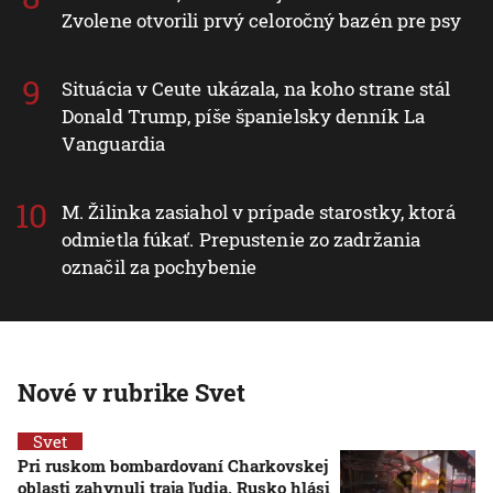
Zvolene otvorili prvý celoročný bazén pre psy
Situácia v Ceute ukázala, na koho strane stál
Donald Trump, píše španielsky denník La
Vanguardia
M. Žilinka zasiahol v prípade starostky, ktorá
odmietla fúkať. Prepustenie zo zadržania
označil za pochybenie
Nové v rubrike Svet
Svet
Pri ruskom bombardovaní Charkovskej
oblasti zahynuli traja ľudia. Rusko hlási