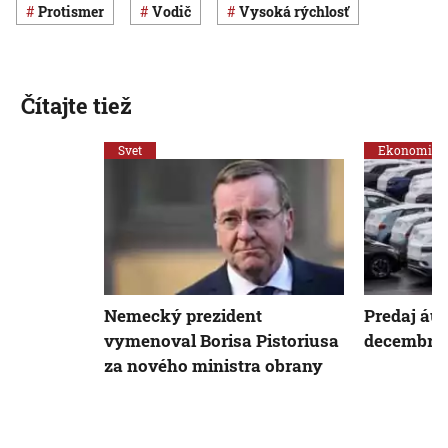
protismer
vodič
vysoká rýchlosť
Čítajte tiež
Svet
Ekonomika
Nemecký prezident
Predaj áut
vymenoval Borisa Pistoriusa
decembri 
za nového ministra obrany