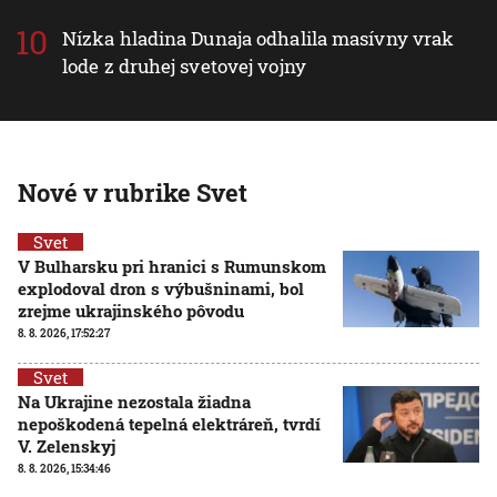
Nízka hladina Dunaja odhalila masívny vrak
lode z druhej svetovej vojny
Nové v rubrike Svet
Svet
V Bulharsku pri hranici s Rumunskom
explodoval dron s výbušninami, bol
zrejme ukrajinského pôvodu
8. 8. 2026, 17:52:27
Svet
Na Ukrajine nezostala žiadna
nepoškodená tepelná elektráreň, tvrdí
V. Zelenskyj
8. 8. 2026, 15:34:46