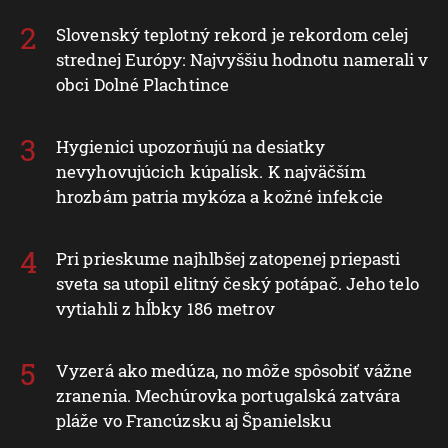
Slovenský teplotný rekord je rekordom celej
strednej Európy: Najvyššiu hodnotu namerali v
obci Dolné Plachtince
Hygienici upozorňujú na desiatky
nevyhovujúcich kúpalísk. K najväčším
hrozbám patria mykóza a kožné infekcie
Pri prieskume najhlbšej zatopenej priepasti
sveta sa utopil elitný český potápač. Jeho telo
vytiahli z hĺbky 186 metrov
Vyzerá ako medúza, no môže spôsobiť vážne
zranenia. Mechúrovka portugalská zatvára
pláže vo Francúzsku aj Španielsku