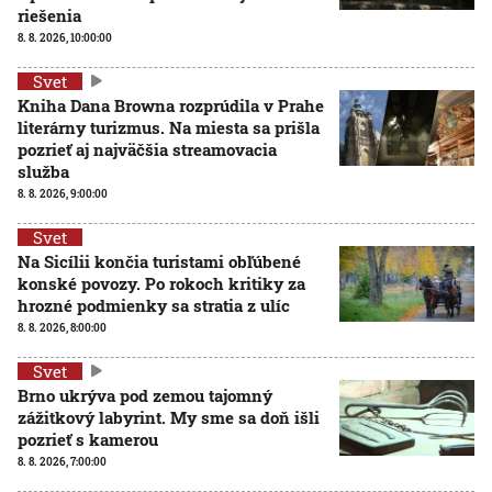
riešenia
8. 8. 2026, 10:00:00
Svet
Kniha Dana Browna rozprúdila v Prahe
literárny turizmus. Na miesta sa prišla
pozrieť aj najväčšia streamovacia
služba
8. 8. 2026, 9:00:00
Svet
Na Sicílii končia turistami obľúbené
konské povozy. Po rokoch kritiky za
hrozné podmienky sa stratia z ulíc
8. 8. 2026, 8:00:00
Svet
Brno ukrýva pod zemou tajomný
zážitkový labyrint. My sme sa doň išli
pozrieť s kamerou
8. 8. 2026, 7:00:00