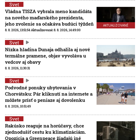
Svet
Vládna TISZA vybrala meno kandidáta
na nového maďarského prezidenta,
jeho zvolenie sa očakáva budúci týždeň
AKTUALIZOVANÉ
8. 8. 2026, 13:51:54
Aktualizované:
8. 8. 2026, 14:49:00
Svet
Nízka hladina Dunaja odhalila aj nové
termálne pramene, objav vyvoláva u
vedcov aj obavy
8. 8. 2026, 11:30:31
Svet
Podvodné ponuky ubytovania v
Chorvátsku: Pár kliknutí na internete a
môžete prísť o peniaze aj dovolenku
8. 8. 2026, 10:51:49
Svet
Rakúsko reaguje na horúčavy, chce
zjednodušiť cestu ku klimatizáciám.
Opozícia a Greenpeace žiadajú iné