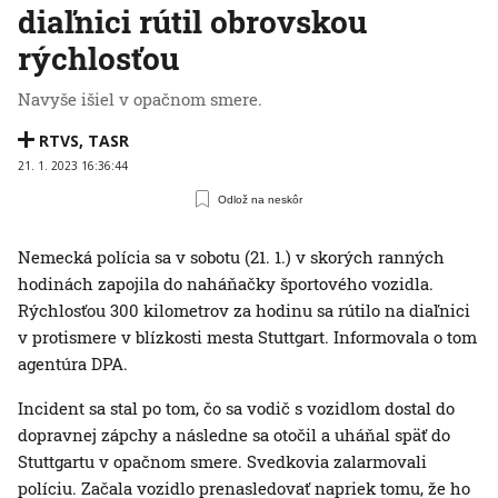
diaľnici rútil obrovskou
rýchlosťou
Navyše išiel v opačnom smere.
RTVS
,
TASR
21. 1. 2023 16:36:44
Odlož na neskôr
Nemecká polícia sa v sobotu (21. 1.) v skorých ranných
hodinách zapojila do naháňačky športového vozidla.
Rýchlosťou 300 kilometrov za hodinu sa rútilo na diaľnici
v protismere v blízkosti mesta Stuttgart. Informovala o tom
agentúra DPA.
Incident sa stal po tom, čo sa vodič s vozidlom dostal do
dopravnej zápchy a následne sa otočil a uháňal späť do
Stuttgartu v opačnom smere. Svedkovia zalarmovali
políciu. Začala vozidlo prenasledovať napriek tomu, že ho