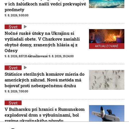
v ich žalúdkoch našli vedci prekvapivé
predmety
9. 8. 2026, 9:00:00
Svet
Nočné ruské útoky na Ukrajinu si
vyžiadali obete. V Charkove zasiahli
obytné domy, zranených hlásia aj z
AKTUALIZOVANÉ
Odesy
9. 8. 2026, 8:57:33
Aktualizované:
9. 8. 2026, 19:24:00
Svet
Státisíce sterilných komárov mieria do
amerických záhrad. Nová metóda má
bojovať proti nebezpečnému druhu
9. 8. 2026, 7:00:00
Svet
V Bulharsku pri hranici s Rumunskom
explodoval dron s výbušninami, bol
zrejme ukrajinského pôvodu
8. 8. 2026, 17:52:27