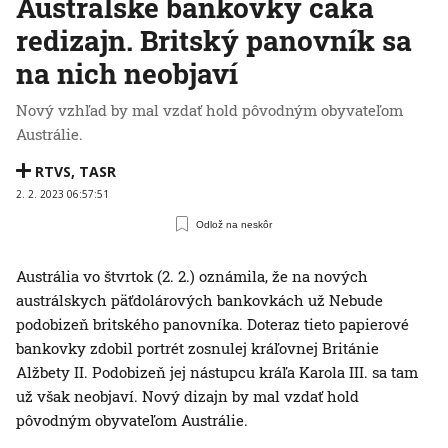
Austrálske bankovky čaká
redizajn. Britský panovník sa
na nich neobjaví
Nový vzhľad by mal vzdať hold pôvodným obyvateľom
Austrálie.
RTVS
,
TASR
2. 2. 2023 06:57:51
Odlož na neskôr
Austrália vo štvrtok (2. 2.) oznámila, že na nových
austrálskych päťdolárových bankovkách už Nebude
podobizeň britského panovníka. Doteraz tieto papierové
bankovky zdobil portrét zosnulej kráľovnej Británie
Alžbety II. Podobizeň jej nástupcu kráľa Karola III. sa tam
už však neobjaví. Nový dizajn by mal vzdať hold
pôvodným obyvateľom Austrálie.