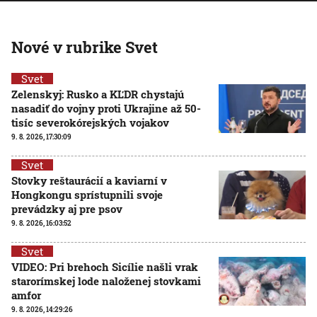
Nové v rubrike Svet
Svet
Zelenskyj: Rusko a KĽDR chystajú
nasadiť do vojny proti Ukrajine až 50-
tisíc severokórejských vojakov
9. 8. 2026, 17:30:09
Svet
Stovky reštaurácií a kaviarní v
Hongkongu sprístupnili svoje
prevádzky aj pre psov
9. 8. 2026, 16:03:52
Svet
VIDEO: Pri brehoch Sicílie našli vrak
starorímskej lode naloženej stovkami
amfor
9. 8. 2026, 14:29:26