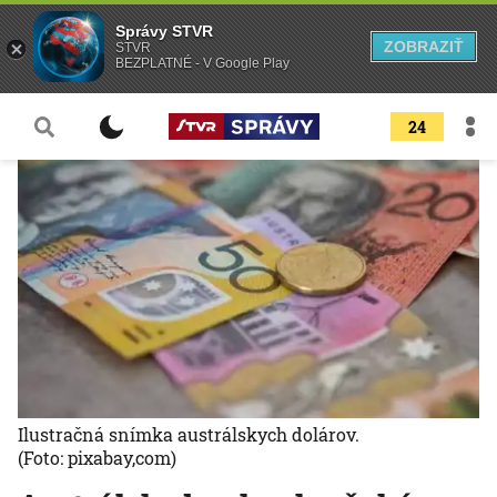
Správy STVR
ZOBRAZIŤ
STVR
BEZPLATNÉ - V Google Play
24
Ilustračná snímka austrálskych dolárov.
(Foto: pixabay,com)