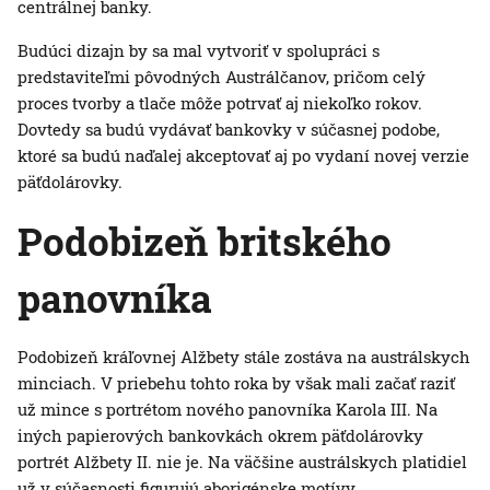
centrálnej banky.
Budúci dizajn by sa mal vytvoriť v spolupráci s
predstaviteľmi pôvodných Austrálčanov, pričom celý
proces tvorby a tlače môže potrvať aj niekoľko rokov.
Dovtedy sa budú vydávať bankovky v súčasnej podobe,
ktoré sa budú naďalej akceptovať aj po vydaní novej verzie
päťdolárovky.
Podobizeň britského
panovníka
Podobizeň kráľovnej Alžbety stále zostáva na austrálskych
minciach. V priebehu tohto roka by však mali začať raziť
už mince s portrétom nového panovníka Karola III. Na
iných papierových bankovkách okrem päťdolárovky
portrét Alžbety II. nie je. Na väčšine austrálskych platidiel
už v súčasnosti figurujú aborigénske motívy.