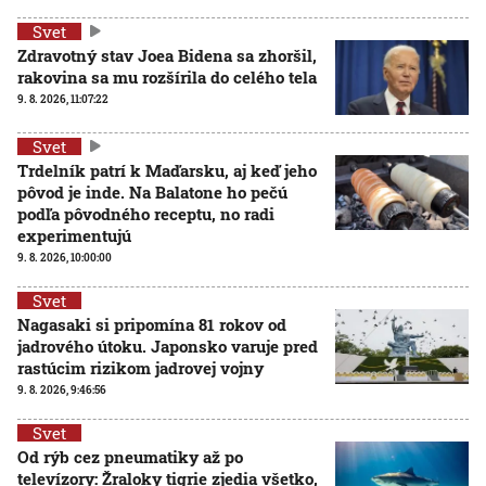
Svet
Zdravotný stav Joea Bidena sa zhoršil,
rakovina sa mu rozšírila do celého tela
9. 8. 2026, 11:07:22
Svet
Trdelník patrí k Maďarsku, aj keď jeho
pôvod je inde. Na Balatone ho pečú
podľa pôvodného receptu, no radi
experimentujú
9. 8. 2026, 10:00:00
Svet
Nagasaki si pripomína 81 rokov od
jadrového útoku. Japonsko varuje pred
rastúcim rizikom jadrovej vojny
9. 8. 2026, 9:46:56
Svet
Od rýb cez pneumatiky až po
televízory: Žraloky tigrie zjedia všetko,