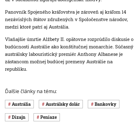
Panovník Spojeného kráľovstva je zároveň aj kráľom 14
nezávislých štátov združených v Spoločenstve národov,
medzi ktoré patrí aj Austrália.
Vlaňajšie úmrtie Alžbety II. opätovne rozprúdilo diskusie o
budúcnosti Austrálie ako konštitučnej monarchie. Súčasný
austrálsky labouristický premiér Anthony Albanese je
zástancom možnej budúcej premeny Austrálie na
republiku.
Ďalšie články na tému:
Austrália
austrálsky dolár
bankovky
dizajn
peniaze