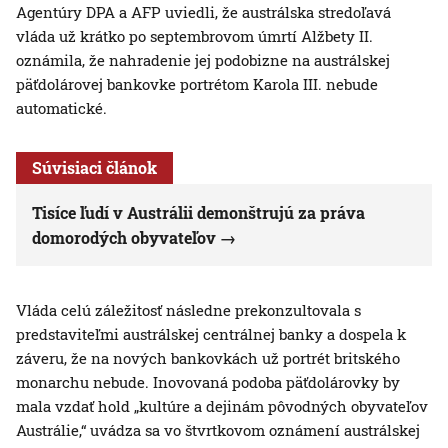
Agentúry DPA a AFP uviedli, že austrálska stredoľavá
vláda už krátko po septembrovom úmrtí Alžbety II.
oznámila, že nahradenie jej podobizne na austrálskej
päťdolárovej bankovke portrétom Karola III. nebude
automatické.
Súvisiaci článok
Tisíce ľudí v Austrálii demonštrujú za práva
domorodých obyvateľov
Vláda celú záležitosť následne prekonzultovala s
predstaviteľmi austrálskej centrálnej banky a dospela k
záveru, že na nových bankovkách už portrét britského
monarchu nebude. Inovovaná podoba päťdolárovky by
mala vzdať hold „kultúre a dejinám pôvodných obyvateľov
Austrálie,“ uvádza sa vo štvrtkovom oznámení austrálskej