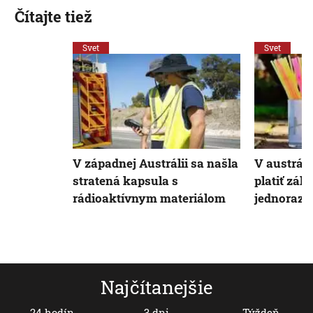
Čítajte tiež
Svet
Svet
V západnej Austrálii sa našla
V austráls
stratená kapsula s
platiť zák
rádioaktívnym materiálom
jednorazo
Najčítanejšie
24 hodín
3 dni
Týždeň