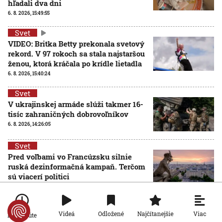
hľadali dva dni
6. 8. 2026, 15:49:55
Svet
VIDEO: Britka Betty prekonala svetový
rekord. V 97 rokoch sa stala najstaršou
ženou, ktorá kráčala po krídle lietadla
6. 8. 2026, 15:40:24
Svet
V ukrajinskej armáde slúži takmer 16-
tisíc zahraničných dobrovoľníkov
6. 8. 2026, 14:26:05
Svet
Pred voľbami vo Francúzsku silnie
ruská dezinformačná kampaň. Terčom
sú viacerí politici
6. 8. 2026, 14:21:27
Svet
Viac
Videá
Odložené
Najčítanejšie
Po minúte
Po 15 rokoch zadržali podozrivého z brutálnej vraždy v