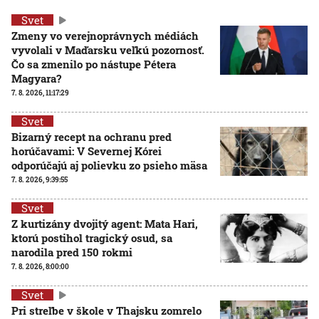
Svet
Zmeny vo verejnoprávnych médiách
vyvolali v Maďarsku veľkú pozornosť.
Čo sa zmenilo po nástupe Pétera
Magyara?
7. 8. 2026, 11:17:29
Svet
Bizarný recept na ochranu pred
horúčavami: V Severnej Kórei
odporúčajú aj polievku zo psieho mäsa
7. 8. 2026, 9:39:55
Svet
Z kurtizány dvojitý agent: Mata Hari,
ktorú postihol tragický osud, sa
narodila pred 150 rokmi
7. 8. 2026, 8:00:00
Svet
Pri streľbe v škole v Thajsku zomrelo