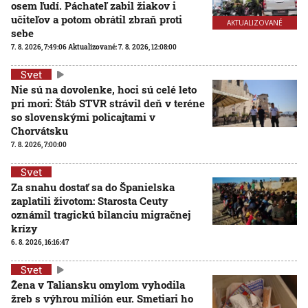
osem ľudí. Páchateľ zabil žiakov i
učiteľov a potom obrátil zbraň proti
AKTUALIZOVANÉ
sebe
7. 8. 2026, 7:49:06
Aktualizované:
7. 8. 2026, 12:08:00
Svet
Nie sú na dovolenke, hoci sú celé leto
pri mori: Štáb STVR strávil deň v teréne
so slovenskými policajtami v
Chorvátsku
7. 8. 2026, 7:00:00
Svet
Za snahu dostať sa do Španielska
zaplatili životom: Starosta Ceuty
oznámil tragickú bilanciu migračnej
krízy
6. 8. 2026, 16:16:47
Svet
Žena v Taliansku omylom vyhodila
žreb s výhrou milión eur. Smetiari ho