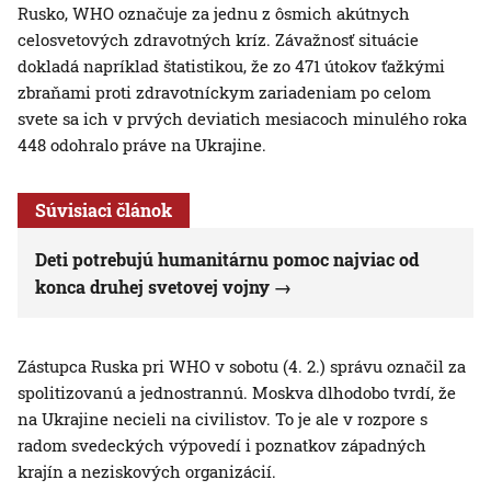
Rusko, WHO označuje za jednu z ôsmich akútnych
celosvetových zdravotných kríz. Závažnosť situácie
dokladá napríklad štatistikou, že zo 471 útokov ťažkými
zbraňami proti zdravotníckym zariadeniam po celom
svete sa ich v prvých deviatich mesiacoch minulého roka
448 odohralo práve na Ukrajine.
Súvisiaci článok
Deti potrebujú humanitárnu pomoc najviac od
konca druhej svetovej vojny
Zástupca Ruska pri WHO v sobotu (4. 2.) správu označil za
spolitizovanú a jednostrannú. Moskva dlhodobo tvrdí, že
na Ukrajine necieli na civilistov. To je ale v rozpore s
radom svedeckých výpovedí i poznatkov západných
krajín a neziskových organizácií.