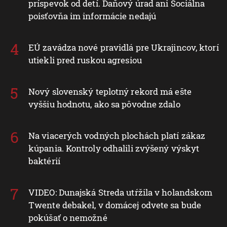
príspevok od detí. Daňový úrad ani Sociálna
poisťovňa im informácie nedajú
EÚ zavádza nové pravidlá pre Ukrajincov, ktorí
utiekli pred ruskou agresiou
Nový slovenský teplotný rekord má ešte
vyššiu hodnotu, ako sa pôvodne zdalo
Na viacerých vodných plochách platí zákaz
kúpania. Kontroly odhalili zvýšený výskyt
baktérií
VIDEO: Dunajská Streda utŕžila v holandskom
Twente debakel, v domácej odvete sa bude
pokúšať o nemožné