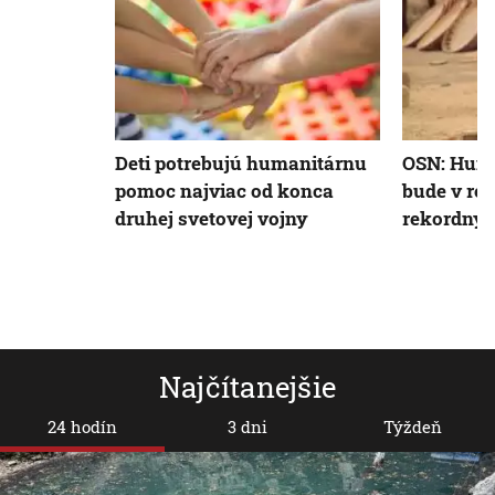
Deti potrebujú humanitárnu
OSN: Hum
pomoc najviac od konca
bude v ro
druhej svetovej vojny
rekordnýc
Najčítanejšie
24 hodín
3 dni
Týždeň