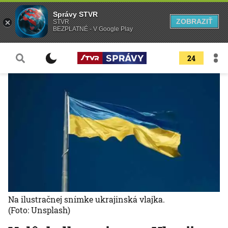
Správy STVR
ZOBRAZIŤ
STVR
BEZPLATNÉ - V Google Play
24
Na ilustračnej snímke ukrajinská vlajka.
(Foto: Unsplash)