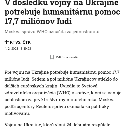
V dôsledku vojny na Ukrajine
potrebuje humanitárnu pomoc
17,7 miliónov ľudí
Moskva správu WHO označila za jednostrannú.
RTVS
,
ČTK
4. 2. 2023 18:19:23
Odlož na neskôr
Pre vojnu na Ukrajine potrebuje humanitárnu pomoc 17,7
milióna ľudí. Sedem a pol milióna Ukrajincov utieklo do
ďalších európskych krajín. Uviedla to Svetová
zdravotnícka organizácia (WHO) v správe, ktorá sa venuje
udalostiam za prvé tri štvrtiny minulého roka. Moskva
podľa agentúry Reuters správu označila za politicky
motivovanú.
Vojnu na Ukrajine, ktorú vlani 24. februára rozpútalo