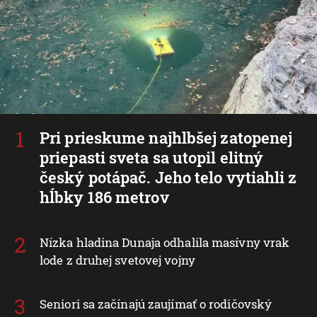
Pri prieskume najhlbšej zatopenej
priepasti sveta sa utopil elitný
český potápač. Jeho telo vytiahli z
hĺbky 186 metrov
Nízka hladina Dunaja odhalila masívny vrak
lode z druhej svetovej vojny
Seniori sa začínajú zaujímať o rodičovský