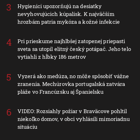
Hygienici upozorňujú na desiatky
nevyhovujúcich kúpalísk. K najväčším
hrozbám patria mykóza a kožné infekcie
Pri prieskume najhlbšej zatopenej priepasti
sveta sa utopil elitný český potápač. Jeho telo
vytiahli z hĺbky 186 metrov
Vyzerá ako medúza, no môže spôsobiť vážne
zranenia. Mechúrovka portugalská zatvára
pláže vo Francúzsku aj Španielsku
VIDEO: Rozsiahly požiar v Braväcove pohltil
niekoľko domov, v obci vyhlásili mimoriadnu
situáciu