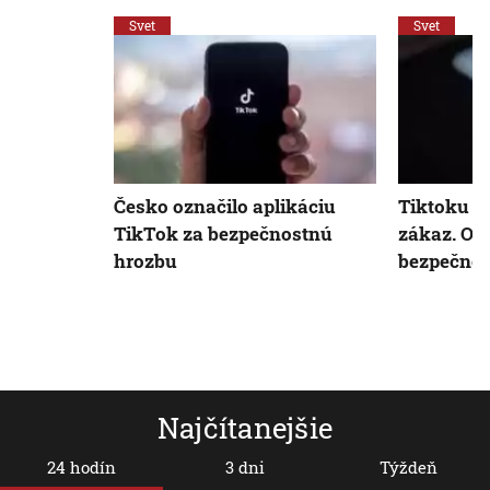
Svet
Svet
Česko označilo aplikáciu
Tiktoku h
TikTok za bezpečnostnú
zákaz. Ob
hrozbu
bezpečnos
Najčítanejšie
24 hodín
3 dni
Týždeň