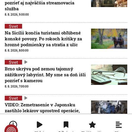
pozrieť aj najväčšia streamovacia
služba
8. 8. 2026, 9:00:00
Svet
Na Sicílii končia turistami obľúbené
konské povozy. Po rokoch kritiky za
hrozné podmienky sa stratia z ulíc
8. 8. 2026, 8:00:00
Svet
Brno ukrýva pod zemou tajomný
zážitkový labyrint. My sme sa doň išli
pozrieť s kamerou
8. 8. 2026, 7:00:00
Svet
VIDEO: Zemetrasenie v Japonsku
zastihlo lekárov uprostred operácie,
pacienta chránili vlastnými telami
7. 8. 2026, 15:01:59