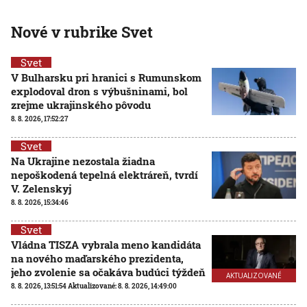
Nové v rubrike Svet
Svet
V Bulharsku pri hranici s Rumunskom
explodoval dron s výbušninami, bol
zrejme ukrajinského pôvodu
8. 8. 2026, 17:52:27
Svet
Na Ukrajine nezostala žiadna
nepoškodená tepelná elektráreň, tvrdí
V. Zelenskyj
8. 8. 2026, 15:34:46
Svet
Vládna TISZA vybrala meno kandidáta
na nového maďarského prezidenta,
jeho zvolenie sa očakáva budúci týždeň
AKTUALIZOVANÉ
8. 8. 2026, 13:51:54
Aktualizované:
8. 8. 2026, 14:49:00