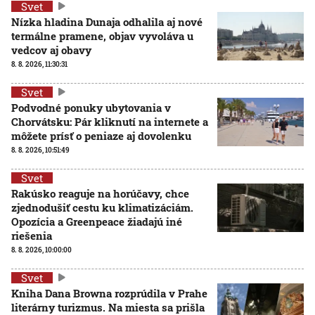
Svet
Nízka hladina Dunaja odhalila aj nové
termálne pramene, objav vyvoláva u
vedcov aj obavy
8. 8. 2026, 11:30:31
Svet
Podvodné ponuky ubytovania v
Chorvátsku: Pár kliknutí na internete a
môžete prísť o peniaze aj dovolenku
8. 8. 2026, 10:51:49
Svet
Rakúsko reaguje na horúčavy, chce
zjednodušiť cestu ku klimatizáciám.
Opozícia a Greenpeace žiadajú iné
riešenia
8. 8. 2026, 10:00:00
Svet
Kniha Dana Browna rozprúdila v Prahe
literárny turizmus. Na miesta sa prišla