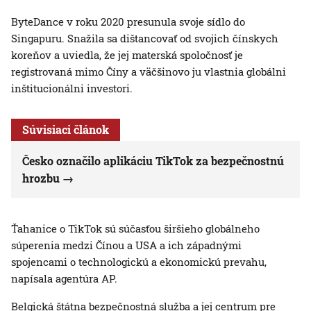
ByteDance v roku 2020 presunula svoje sídlo do
Singapuru. Snažila sa dištancovať od svojich čínskych
koreňov a uviedla, že jej materská spoločnosť je
registrovaná mimo Číny a väčšinovo ju vlastnia globálni
inštitucionálni investori.
Súvisiaci článok
Česko označilo aplikáciu TikTok za bezpečnostnú
hrozbu
Ťahanice o TikTok sú súčasťou širšieho globálneho
súperenia medzi Čínou a USA a ich západnými
spojencami o technologickú a ekonomickú prevahu,
napísala agentúra AP.
Belgická štátna bezpečnostná služba a jej centrum pre