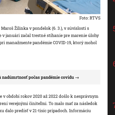
Foto: RTVS
aroš Žilinka v pondelok (6. 3.), v súvislosti s
 v januári začal trestné stíhanie pre marenie úlohy
e pri manažmente pandémie COVID-19, ktorý mohol
kú nadúmrtnosť počas pandémie covidu
 že v období rokov 2020 až 2022 došlo k nesprávnym
ení verejnými činiteľmi. To malo mať za následok
 dalo predísť v 21-tisíc prípadoch. Informáciu