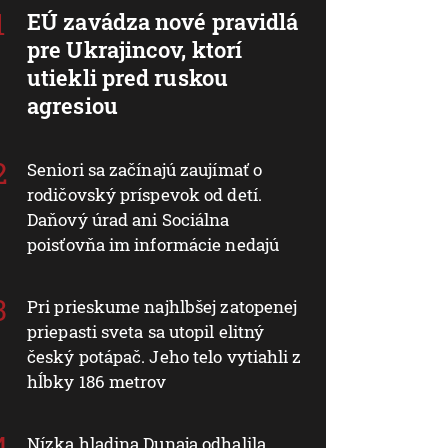
EÚ zavádza nové pravidlá
pre Ukrajincov, ktorí
utiekli pred ruskou
agresiou
Seniori sa začínajú zaujímať o
rodičovský príspevok od detí.
Daňový úrad ani Sociálna
poisťovňa im informácie nedajú
Pri prieskume najhlbšej zatopenej
priepasti sveta sa utopil elitný
český potápač. Jeho telo vytiahli z
hĺbky 186 metrov
Nízka hladina Dunaja odhalila