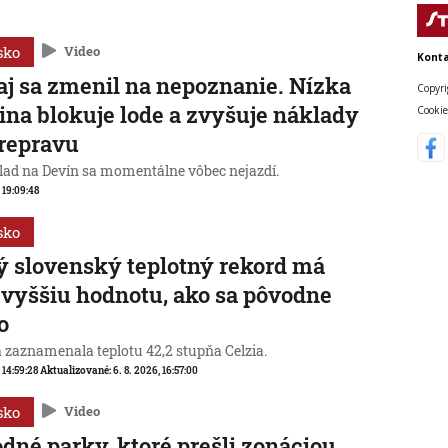
sko
Video
Konta
j sa zmenil na nepoznanie. Nízka
Copyri
ina blokuje lode a zvyšuje náklady
Cookie
repravu
lad na Devín sa momentálne vôbec nejazdí.
, 19:09:48
sko
 slovenský teplotný rekord má
 vyššiu hodnotu, ako sa pôvodne
o
a zaznamenala teplotu 42,2 stupňa Celzia.
, 14:59:28
Aktualizované:
6. 8. 2026, 16:57:00
sko
Video
dné parky, ktoré prešli zonáciou,