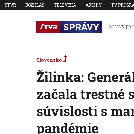
STVR
ROZHLAS
TELEVÍZIA
ARCHÍV
TV PROGR
Správy po 
Slovensko
Žilinka: Generá
začala trestné 
súvislosti s 
pandémie