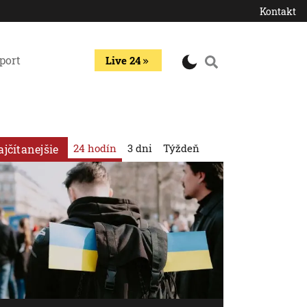
Kontakt
port
Live 24
24 hodín
3 dni
Týždeň
ajčítanejšie