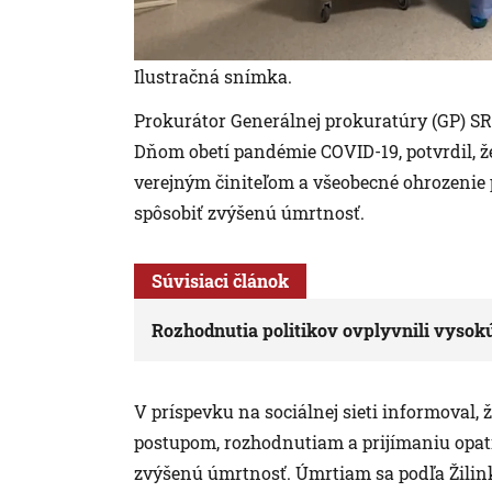
Ilustračná snímka.
Prokurátor Generálnej prokuratúry (GP) SR M
Dňom obetí pandémie COVID-19, potvrdil, že
verejným činiteľom a všeobecné ohrozeni
spôsobiť zvýšenú úmrtnosť.
Súvisiaci článok
Rozhodnutia politikov ovplyvnili vyso
V príspevku na sociálnej sieti informoval,
postupom, rozhodnutiam a prijímaniu opatr
zvýšenú úmrtnosť. Úmrtiam sa podľa Žilinku