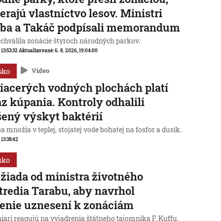
erajú vlastníctvo lesov. Ministri
aba a Takáč podpísali memorandum
schválila zonácie štyroch národných parkov.
 13:53:32
Aktualizované:
6. 8. 2026, 19:04:00
sko
Video
iacerých vodných plochách platí
z kúpania. Kontroly odhalili
ený výskyt baktérií
sa množia v teplej, stojatej vode bohatej na fosfor a dusík.
 13:38:42
sko
žiada od ministra životného
tredia Tarabu, aby navrhol
enie uznesení k zonáciám
iari reagujú na vyjadrenia štátneho tajomníka F. Kuffu.