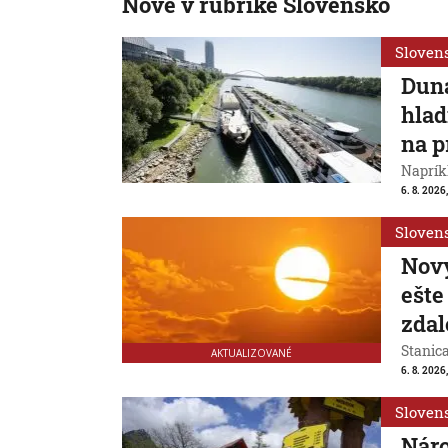
Nové v rubrike Slovensko
Sloven
Duna
hlad
na p
Naprík
6. 8. 2026
Sloven
Nový
ešte
zdal
Stanic
AKTUALIZOVANÉ
6. 8. 2026
Sloven
Náro