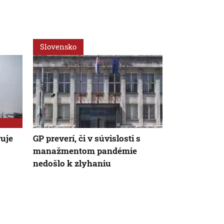
Slovensko
Slovensko
vuje
GP preverí, či v súvislosti s
Rozhodnutia
manažmentom pandémie
ovplyvnili 
nedošlo k zlyhaniu
počas pandé