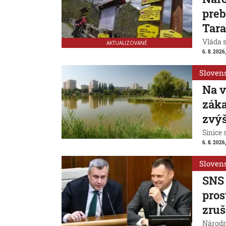
preb
Tar
Vláda 
AKTUALIZOVANÉ
6. 8. 2026,
Sloven
Na v
záka
zvýš
Sinice 
6. 8. 2026,
Sloven
SNS 
pros
zruš
Národn