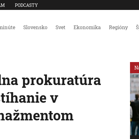
AM
PODCASTY
minúte
Slovensko
Svet
Ekonomika
Regióny
Š
N
lna prokuratúra
stíhanie v
manažmentom