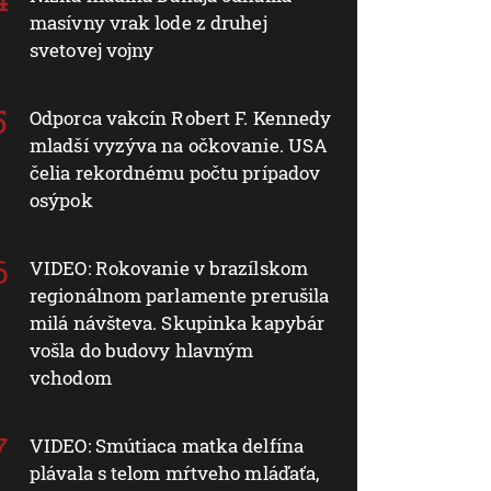
masívny vrak lode z druhej
svetovej vojny
Odporca vakcín Robert F. Kennedy
mladší vyzýva na očkovanie. USA
čelia rekordnému počtu prípadov
osýpok
VIDEO: Rokovanie v brazílskom
regionálnom parlamente prerušila
milá návšteva. Skupinka kapybár
vošla do budovy hlavným
vchodom
VIDEO: Smútiaca matka delfína
plávala s telom mŕtveho mláďaťa,