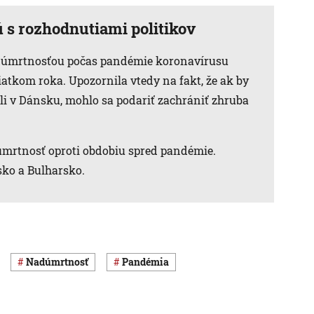
 s rozhodnutiami politikov
nadúmrtnosťou počas pandémie koronavírusu
atkom roka. Upozornila vtedy na fakt, že ak by
ili v Dánsku, mohlo sa podariť zachrániť zhruba
mrtnosť oproti obdobiu spred pandémie.
ľsko a Bulharsko.
nadúmrtnosť
pandémia