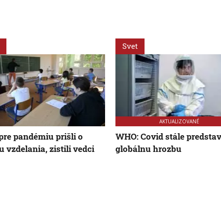
Svet
AKTUALIZOVANÉ
 pre pandémiu prišli o
WHO: Covid stále predsta
u vzdelania, zistili vedci
globálnu hrozbu