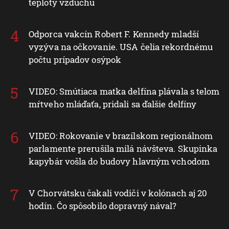
teploty vzduchu
Odporca vakcín Robert F. Kennedy mladší
vyzýva na očkovanie. USA čelia rekordnému
počtu prípadov osýpok
VIDEO: Smútiaca matka delfína plávala s telom
mŕtveho mláďaťa, pridali sa ďalšie delfíny
VIDEO: Rokovanie v brazílskom regionálnom
parlamente prerušila milá návšteva. Skupinka
kapybár vošla do budovy hlavným vchodom
V Chorvátsku čakali vodiči v kolónach aj 20
hodín. Čo spôsobilo dopravný nával?