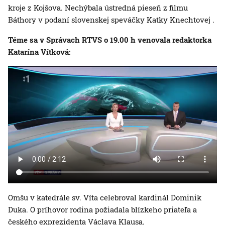
kroje z Kojšova. Nechýbala ústredná pieseň z filmu
Báthory v podaní slovenskej speváčky Katky Knechtovej .
Téme sa v Správach RTVS o 19.00 h venovala redaktorka
Katarína Vítková:
Omšu v katedrále sv. Víta celebroval kardinál Dominik
Duka. O príhovor rodina požiadala blízkeho priateľa a
českého exprezidenta Václava Klausa.