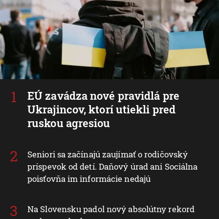
EÚ zavádza nové pravidlá pre
Ukrajincov, ktorí utiekli pred
ruskou agresiou
Seniori sa začínajú zaujímať o rodičovský
príspevok od detí. Daňový úrad ani Sociálna
poisťovňa im informácie nedajú
Na Slovensku padol nový absolútny rekord