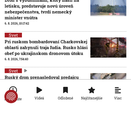
letisku, predstavuje novú úroveň
nebezpečenstva, tvrdí nemecký
minister vnútra
6. 8. 2026, 10:17:42
Svet
Pri ruskom bombardovaní Charkovskej
oblasti zahynuli traja ľudia. Rusko hlási
obeť po ukrajinskom dronovom útoku
6. 8. 2026, 7:54:40
Svet
Ruský dron prenasledoval predajcu
zeleniny v Chersone. Svet to musí
vidieť, apeluje Zelenskyj
5. 8. 2026, 19:22:05
Viac
Videá
Odložené
Najčítanejšie
Po minúte
Svet
Situácia v Ceute ukázala, na koho strane stál Donald
Trump, píše španielsky denník La Vanguardia
5. 8. 2026, 15:23:39