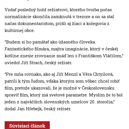
Vzdať posledný hold režisérovi, ktorého tvorba počas
normalizácie skončila zamknutá v trezore a on sa stal
načas dokumentaristom, prišli aj žiaci a kolegovia z
kultúrnej obce.
“Budem si ho pamätať ako úžasného človeka.
Fantastického filmára, majtra imaginácie, ktorý v českéj
kotline znesie zrovnanie snáď len s Františkom Vláčilom,“
uviedol Jiří Strach, český režisér.
“Pre mňa rovnako, ako aj Jiří Menzl a Věra Chtyilová,
patrili k tým ľuďom, vďaka ktorým som vôbec chcel robiť
film, pretože ukazovali, že je možné v Československu
spraviť film, ktorý má svetové parametre. Myslím že to bol
jeden z najväčších slovenských umelcov 20. storočia,“
dodal Jan Hřebejk, český režisér.
Súvisiaci článok