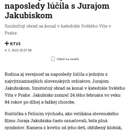
naposledy lúčila s Jurajom
Jakubiskom
Smútočný obrad sa konal v katedrále Svätého Víta v
Prahe.
RTVS
4. 3. 2023 20:07:58
Odlož na neskôr
Rodina aj verejnosť sa naposledy lúčila s jedným z
najvýznamnejších slovenských režisérov, Jurajom
Jakubiskom. Smútočný obrad sa konal v katedrále Svätého
Víta v Prahe. Jakubisko zomrel 24.tého februára vo veku
84 rokov po dlhej a ťažkej chorobe.
Rozlúčka s Felinim východu, ako velikána slovenského
filmu Juraja Jakubiska často označovali, bola plná
symbolov. Kamera z kvetín od jeho detí, obľúbený klobúk,