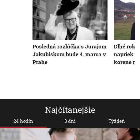
Posledná rozlúčka s Jurajom
Dlhé roky 
Jakubiskom bude 4. marca v
napriek t
Prahe
korene ne
Najčítanejšie
24 hodín
3 dni
Týždeň