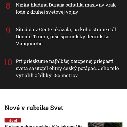
Nízka hladina Dunaja odhalila masívny vrak
lode z druhej svetovej vojny
Situácia v Ceute ukázala, na koho strane stál
Donald Trump, píše španielsky denník La
Vanguardia
Pri prieskume najhlbšej zatopenej priepasti
sveta sa utopil elitný český potápač. Jeho telo
vytiahli z hĺbky 186 metrov
Nové v rubrike Svet
Svet
V ukrajinskej armáde slúži takmer 16-