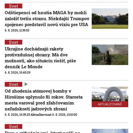
Svet
Odštiepenci od hnutia MAGA by mohli
založiť tretiu stranu. Niekdajší Trumpov
spojenec predstavil novú víziu pre USA
6. 8. 2026, 11:39:53
Svet
Ukrajine dochádzajú rakety
protivzdušnej obrany. Má dve
možnosti, ako situáciu riešiť, píše
denník Le Monde
6. 8. 2026, 10:40:29
Svet
Od zhodenia atómovej bomby v
Hirošime uplynulo 81 rokov. Starosta
mesta varoval pred zľahčovaním
AKTUALIZOVANÉ
neľudskosti jadrových zbraní
6. 8. 2026, 10:39:25
Aktualizované:
6. 8. 2026, 13:10:00
Svet
Dron s výbušninami, ktorý našli na