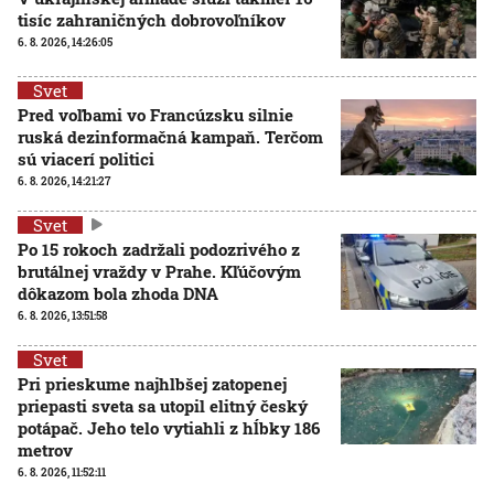
tisíc zahraničných dobrovoľníkov
6. 8. 2026, 14:26:05
Svet
Pred voľbami vo Francúzsku silnie
ruská dezinformačná kampaň. Terčom
sú viacerí politici
6. 8. 2026, 14:21:27
Svet
Po 15 rokoch zadržali podozrivého z
brutálnej vraždy v Prahe. Kľúčovým
dôkazom bola zhoda DNA
6. 8. 2026, 13:51:58
Svet
Pri prieskume najhlbšej zatopenej
priepasti sveta sa utopil elitný český
potápač. Jeho telo vytiahli z hĺbky 186
metrov
6. 8. 2026, 11:52:11