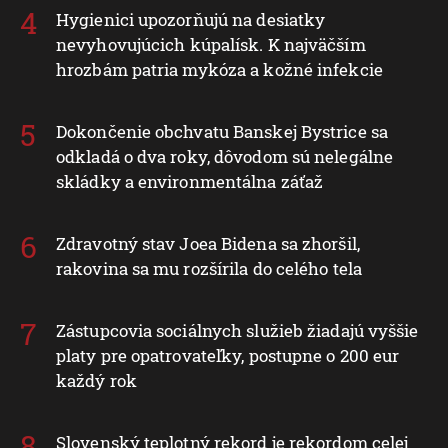
Hygienici upozorňujú na desiatky
nevyhovujúcich kúpalísk. K najväčším
hrozbám patria mykóza a kožné infekcie
Dokončenie obchvatu Banskej Bystrice sa
odkladá o dva roky, dôvodom sú nelegálne
skládky a environmentálna záťaž
Zdravotný stav Joea Bidena sa zhoršil,
rakovina sa mu rozšírila do celého tela
Zástupcovia sociálnych služieb žiadajú vyššie
platy pre opatrovateľky, postupne o 200 eur
každý rok
Slovenský teplotný rekord je rekordom celej