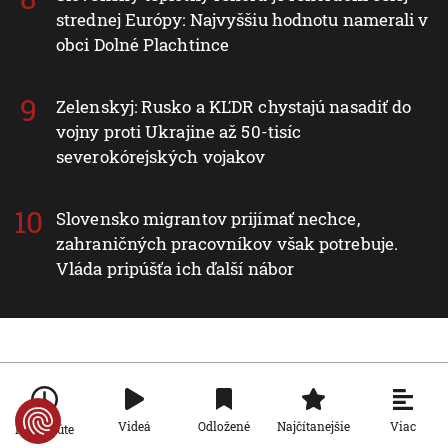
strednej Európy: Najvyššiu hodnotu namerali v
obci Dolné Plachtince
Zelenskyj: Rusko a KĽDR chystajú nasadiť do
vojny proti Ukrajine až 50-tisíc
severokórejských vojakov
Slovensko migrantov prijímať nechce,
zahraničných pracovníkov však potrebuje.
Vláda pripúšťa ich ďalší nábor
Nové v rubrike Svet
Svet
Viac
Videá
Odložené
Najčítanejšie
Po minúte