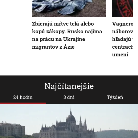
Zbierajú mŕtve telá alebo
Vagnerovc
kopú zákopy. Rusko najíma
náborové 
na prácu na Ukrajine
hľadajú v
migrantov z Ázie
centrách 
umení
Najčítanejšie
24 hodín
3 dni
Týždeň