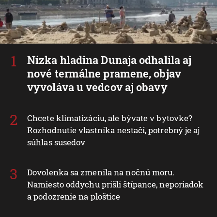
Nízka hladina Dunaja odhalila aj
nové termálne pramene, objav
vyvoláva u vedcov aj obavy
Chcete klimatizáciu, ale bývate v bytovke?
Rozhodnutie vlastníka nestačí, potrebný je aj
súhlas susedov
Dovolenka sa zmenila na nočnú moru.
Namiesto oddychu prišli štípance, neporiadok
a podozrenie na ploštice