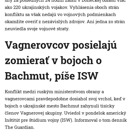
sily za posledných 24 hodín zabili v Doneckej oblasti viac
ako 220 ukrajinských vojakov. Vyhlásenia oboch strán
konfliktu sa však nedajú vo vojnových podmienkach
okamžite overiť z nezávislých zdrojov. Ani jedna zo strán
neuviedla svoje vojnové straty.
Vagnerovcov posielajú
zomierať v bojoch o
Bachmut
, píše ISW
Konflikt medzi ruským ministerstvom obrany a
vagnerovcami pravdepodobne dosiahol svoj vrchol, keď v
bojoch o ukrajinské mesto Bachmut zahynuli tisícky
členov Vagnerovej skupiny. Uviedol v pondelok americký
Inštitút pre štúdium vojny (ISW). Informoval o tom denník
The Guardian.