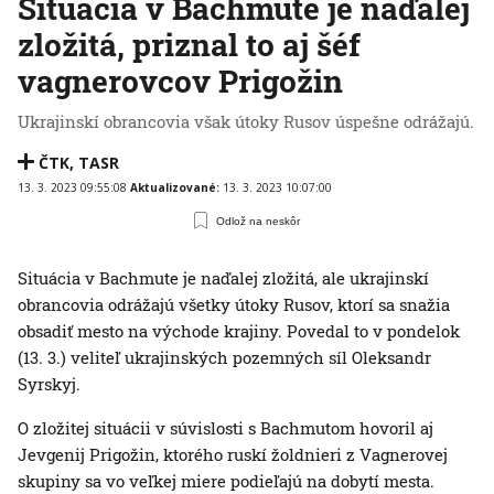
Situácia v Bachmute je naďalej
zložitá, priznal to aj šéf
vagnerovcov Prigožin
Ukrajinskí obrancovia však útoky Rusov úspešne odrážajú.
ČTK
,
TASR
13. 3. 2023 09:55:08
Aktualizované:
13. 3. 2023 10:07:00
Odlož na neskôr
Situácia v Bachmute je naďalej zložitá, ale ukrajinskí
obrancovia odrážajú všetky útoky Rusov, ktorí sa snažia
obsadiť mesto na východe krajiny. Povedal to v pondelok
(13. 3.) veliteľ ukrajinských pozemných síl Oleksandr
Syrskyj.
O zložitej situácii v súvislosti s Bachmutom hovoril aj
Jevgenij Prigožin, ktorého ruskí žoldnieri z Vagnerovej
skupiny sa vo veľkej miere podieľajú na dobytí mesta.