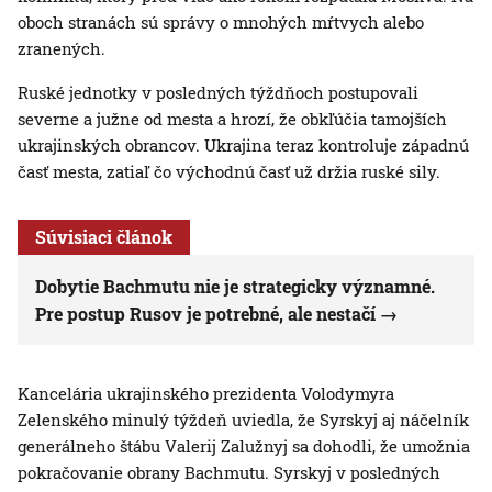
oboch stranách sú správy o mnohých mŕtvych alebo
zranených.
Ruské jednotky v posledných týždňoch postupovali
severne a južne od mesta a hrozí, že obkľúčia tamojších
ukrajinských obrancov. Ukrajina teraz kontroluje západnú
časť mesta, zatiaľ čo východnú časť už držia ruské sily.
Súvisiaci článok
Dobytie Bachmutu nie je strategicky významné.
Pre postup Rusov je potrebné, ale nestačí
Kancelária ukrajinského prezidenta Volodymyra
Zelenského minulý týždeň uviedla, že Syrskyj aj náčelník
generálneho štábu Valerij Zalužnyj sa dohodli, že umožnia
pokračovanie obrany Bachmutu. Syrskyj v posledných