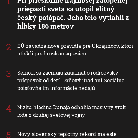
Pri prieskume najhlbšej zatopenej
priepasti sveta sa utopil elitný
český potápač. Jeho telo vytiahli z
hĺbky 186 metrov
EÚ zavádza nové pravidlá pre Ukrajincov, ktorí
utiekli pred ruskou agresiou
Seniori sa začínajú zaujímať o rodičovský
príspevok od detí. Daňový úrad ani Sociálna
poisťovňa im informácie nedajú
Nízka hladina Dunaja odhalila masívny vrak
lode z druhej svetovej vojny
Nový slovenský teplotný rekord má ešte