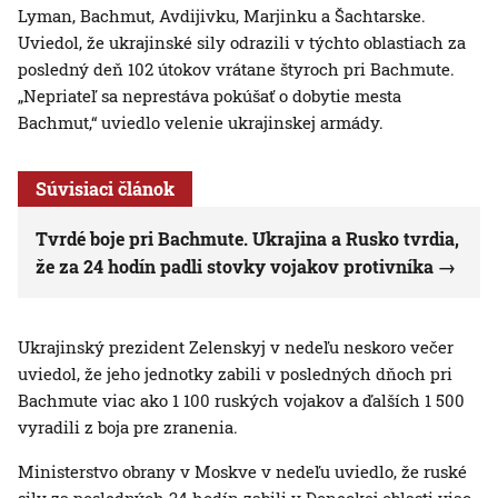
Lyman, Bachmut, Avdijivku, Marjinku a Šachtarske.
Uviedol, že ukrajinské sily odrazili v týchto oblastiach za
posledný deň 102 útokov vrátane štyroch pri Bachmute.
„Nepriateľ sa neprestáva pokúšať o dobytie mesta
Bachmut,“ uviedlo velenie ukrajinskej armády.
Súvisiaci článok
Tvrdé boje pri Bachmute. Ukrajina a Rusko tvrdia,
že za 24 hodín padli stovky vojakov protivníka
Ukrajinský prezident Zelenskyj v nedeľu neskoro večer
uviedol, že jeho jednotky zabili v posledných dňoch pri
Bachmute viac ako 1 100 ruských vojakov a ďalších 1 500
vyradili z boja pre zranenia.
Ministerstvo obrany v Moskve v nedeľu uviedlo, že ruské