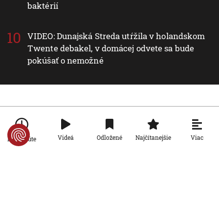
baktérií
VIDEO: Dunajská Streda utŕžila v holandskom
Twente debakel, v domácej odvete sa bude
pokúšať o nemožné
Nové v rubrike Svet
Svet
Viac
Videá
Odložené
Najčítanejšie
Po minúte
Nie sú na dovolenke, hoci sú celé leto
pri mori: Štáb STVR strávil deň v teréne
so slovenskými policajtami v
Chorvátsku
7. 8. 2026, 7:00:00
Svet
Za snahu dostať sa do Španielska