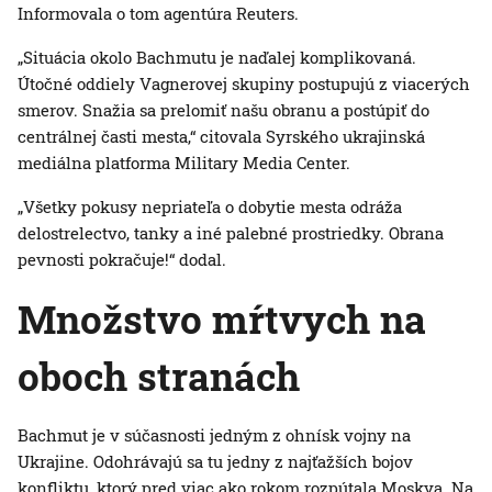
Informovala o tom agentúra Reuters.
„Situácia okolo Bachmutu je naďalej komplikovaná.
Útočné oddiely Vagnerovej skupiny postupujú z viacerých
smerov. Snažia sa prelomiť našu obranu a postúpiť do
centrálnej časti mesta,“ citovala Syrského ukrajinská
mediálna platforma Military Media Center.
„Všetky pokusy nepriateľa o dobytie mesta odráža
delostrelectvo, tanky a iné palebné prostriedky. Obrana
pevnosti pokračuje!“ dodal.
Množstvo mŕtvych na
oboch stranách
Bachmut je v súčasnosti jedným z ohnísk vojny na
Ukrajine. Odohrávajú sa tu jedny z najťažších bojov
konfliktu, ktorý pred viac ako rokom rozpútala Moskva. Na