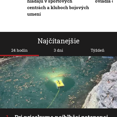
hľadajú v športových
ovládla č
centrách a kluboch bojových
umení
Najčítanejšie
24 hodín
3 dni
Týždeň