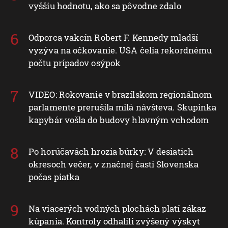
vyššiu hodnotu, ako sa pôvodne zdalo
Odporca vakcín Robert F. Kennedy mladší
vyzýva na očkovanie. USA čelia rekordnému
počtu prípadov osýpok
VIDEO: Rokovanie v brazílskom regionálnom
parlamente prerušila milá návšteva. Skupinka
kapybár vošla do budovy hlavným vchodom
Po horúčavách hrozia búrky: V desiatich
okresoch večer, v značnej časti Slovenska
počas piatka
Na viacerých vodných plochách platí zákaz
kúpania. Kontroly odhalili zvýšený výskyt