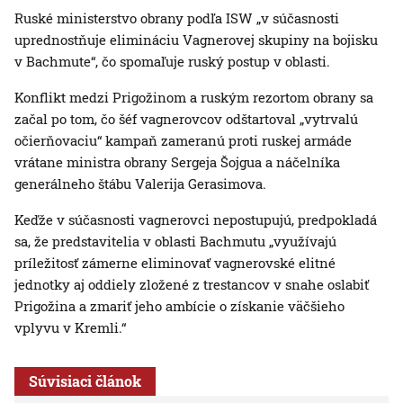
Ruské ministerstvo obrany podľa ISW „v súčasnosti
uprednostňuje elimináciu Vagnerovej skupiny na bojisku
v Bachmute“, čo spomaľuje ruský postup v oblasti.
Konflikt medzi Prigožinom a ruským rezortom obrany sa
začal po tom, čo šéf vagnerovcov odštartoval „vytrvalú
očierňovaciu“ kampaň zameranú proti ruskej armáde
vrátane ministra obrany Sergeja Šojgua a náčelníka
generálneho štábu Valerija Gerasimova.
Keďže v súčasnosti vagnerovci nepostupujú, predpokladá
sa, že predstavitelia v oblasti Bachmutu „využívajú
príležitosť zámerne eliminovať vagnerovské elitné
jednotky aj oddiely zložené z trestancov v snahe oslabiť
Prigožina a zmariť jeho ambície o získanie väčšieho
vplyvu v Kremli.“
Súvisiaci článok