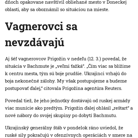
dňoch opakovane navštívil obliehané mesto v Doneckej
oblasti, aby sa oboznámil so situáciou na mieste.
Vagnerovci sa
nevzdávajú
Aj šéf vagnerovcov Prigožin v nedeľu (12. 3.) povedal, že
situácia v Bachmute je „veľmi ťažká“. „Čím viac sa blížime
k centru mesta, tým sú boje prudšie. Ukrajinci vrhajú do
boja nekonečné zálohy. My však postupujeme a budeme
postupovať ďalej,“ citovala Prigožina agentúra Reuters.
Povedal tiež, že jeho jednotky dostávajú od ruskej armády
viac munície ako predtým. Prigožin ďalej ohlásil „reštart“ a
nové nábory do svojej skupiny po dobytí Bachmutu.
Ukrajinský generálny štáb v pondelok ráno uviedol, že
ruské sily pokračujú v ofenzívnych operáciách v smere na