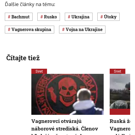
Ďalšie články na tému:
Bachmut
Rusko
Ukrajina
útoky
Vagnerova skupina
vojna na Ukrajine
Čítajte tiež
Svet
Svet
Vagnerovci otvárajú
Ruská žol
náborové strediská. Členov
Vagnerova