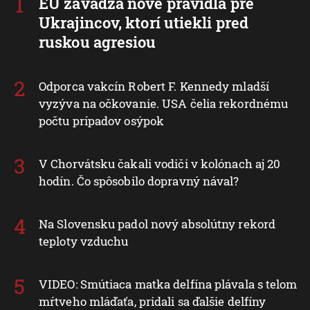
EÚ zavádza nové pravidlá pre
Ukrajincov, ktorí utiekli pred
ruskou agresiou
Odporca vakcín Robert F. Kennedy mladší
vyzýva na očkovanie. USA čelia rekordnému
počtu prípadov osýpok
V Chorvátsku čakali vodiči v kolónach aj 20
hodín. Čo spôsobilo dopravný nával?
Na Slovensku padol nový absolútny rekord
teploty vzduchu
VIDEO: Smútiaca matka delfína plávala s telom
mŕtveho mláďaťa, pridali sa ďalšie delfíny