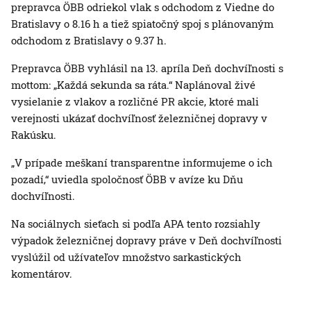
prepravca ÖBB odriekol vlak s odchodom z Viedne do
Bratislavy o 8.16 h a tiež spiatočný spoj s plánovaným
odchodom z Bratislavy o 9.37 h.
Prepravca ÖBB vyhlásil na 13. apríla Deň dochvíľnosti s
mottom: „Každá sekunda sa ráta.“ Naplánoval živé
vysielanie z vlakov a rozličné PR akcie, ktoré mali
verejnosti ukázať dochvíľnosť železničnej dopravy v
Rakúsku.
„V prípade meškaní transparentne informujeme o ich
pozadí,“ uviedla spoločnosť ÖBB v avíze ku Dňu
dochvíľnosti.
Na sociálnych sieťach si podľa APA tento rozsiahly
výpadok železničnej dopravy práve v Deň dochvíľnosti
vyslúžil od užívateľov množstvo sarkastických
komentárov.