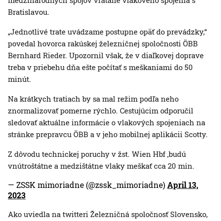
medzinárodných spojov vrátane vlakového spojenia s
Bratislavou.
„Jednotlivé trate uvádzame postupne opäť do prevádzky,“
povedal hovorca rakúskej železničnej spoločnosti ÖBB
Bernhard Rieder. Upozornil však, že v diaľkovej doprave
treba v priebehu dňa ešte počítať s meškaniami do 50
minút.
Na krátkych tratiach by sa mal režim podľa neho
znormalizovať pomerne rýchlo. Cestujúcim odporučil
sledovať aktuálne informácie o vlakových spojeniach na
stránke prepravcu ÖBB a v jeho mobilnej aplikácii Scotty.
Z dôvodu technickej poruchy v žst. Wien Hbf ,budú
vnútroštátne a medzištátne vlaky meškať cca 20 min.
— ZSSK mimoriadne (@zssk_mimoriadne)
April 13,
2023
Ako uviedla na twitteri Železničná spoločnosť Slovensko,