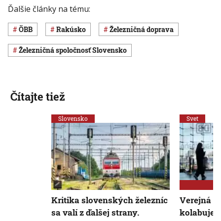
Ďalšie články na tému:
ÖBB
Rakúsko
železničná doprava
Železničná spoločnosť Slovensko
Čítajte tiež
Slovensko
Svet
Kritika slovenských železníc
Verejná d
sa valí z ďalšej strany.
kolabuje,