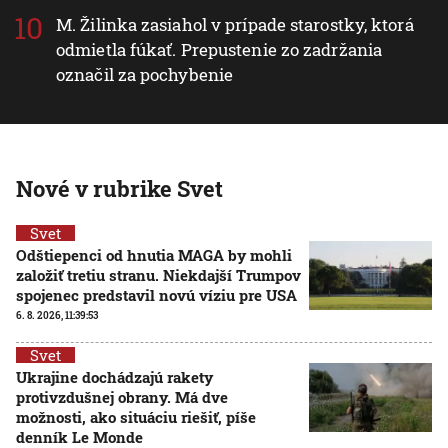
M. Žilinka zasiahol v prípade starostky, ktorá
odmietla fúkať. Prepustenie zo zadržania
označil za pochybenie
Nové v rubrike Svet
Svet
Odštiepenci od hnutia MAGA by mohli
založiť tretiu stranu. Niekdajší Trumpov
spojenec predstavil novú víziu pre USA
6. 8. 2026, 11:39:53
Svet
Ukrajine dochádzajú rakety
protivzdušnej obrany. Má dve
možnosti, ako situáciu riešiť, píše
denník Le Monde