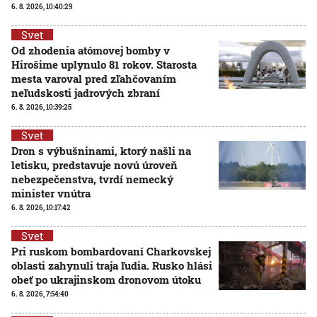
6. 8. 2026, 10:40:29
Svet
Od zhodenia atómovej bomby v
Hirošime uplynulo 81 rokov. Starosta
mesta varoval pred zľahčovaním
neľudskosti jadrových zbraní
6. 8. 2026, 10:39:25
Svet
Dron s výbušninami, ktorý našli na
letisku, predstavuje novú úroveň
nebezpečenstva, tvrdí nemecký
minister vnútra
6. 8. 2026, 10:17:42
Svet
Pri ruskom bombardovaní Charkovskej
oblasti zahynuli traja ľudia. Rusko hlási
obeť po ukrajinskom dronovom útoku
6. 8. 2026, 7:54:40