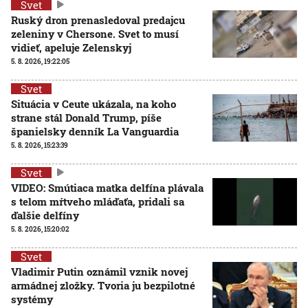
Svet
Ruský dron prenasledoval predajcu
zeleniny v Chersone. Svet to musí
vidieť, apeluje Zelenskyj
5. 8. 2026, 19:22:05
Svet
Situácia v Ceute ukázala, na koho
strane stál Donald Trump, píše
španielsky denník La Vanguardia
5. 8. 2026, 15:23:39
Svet
VIDEO: Smútiaca matka delfína plávala
s telom mŕtveho mláďaťa, pridali sa
ďalšie delfíny
5. 8. 2026, 15:20:02
Svet
Vladimir Putin oznámil vznik novej
armádnej zložky. Tvoria ju bezpilotné
systémy