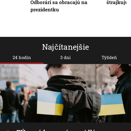
Odborári sa obracajú na
štrajkujú
prezidentku
Najčítanejšie
24 hodín
3 dni
Týždeň