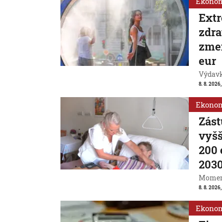
Ekono
Extr
zdra
zmen
eur
Výdavk
8. 8. 2026,
Ekono
Zást
vyšš
200 
203
Momentá
8. 8. 2026,
Ekono