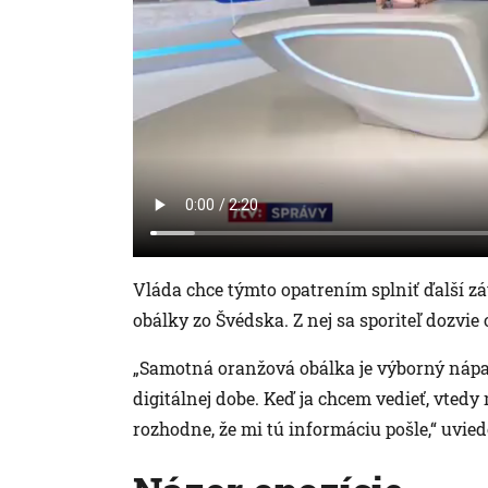
Vláda chce týmto opatrením splniť ďalší z
obálky zo Švédska. Z nej sa sporiteľ dozv
„Samotná oranžová obálka je výborný nápad.
digitálnej dobe. Keď ja chcem vedieť, vted
rozhodne, že mi tú informáciu pošle,“ uvie