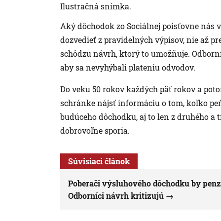
Ilustračná snímka.
Aký dôchodok zo Sociálnej poisťovne nás 
dozvedieť z pravidelných výpisov, nie až p
schôdzu návrh, ktorý to umožňuje. Odborní
aby sa nevyhýbali plateniu odvodov.
Do veku 50 rokov každých päť rokov a poto
schránke nájsť informáciu o tom, koľko p
budúceho dôchodku, aj to len z druhého a tre
dobrovoľne sporia.
Súvisiaci článok
Poberači výsluhového dôchodku by penziu
Odborníci návrh kritizujú