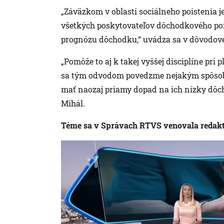
„Záväzkom v oblasti sociálneho poistenia 
všetkých poskytovateľov dôchodkového poi
prognózu dôchodku,“ uvádza sa v dôvodove
„Pomôže to aj k takej vyššej disciplíne pri 
sa tým odvodom povedzme nejakým spôsobom 
mať naozaj priamy dopad na ich nízky dôch
Mihál.
Téme sa v Správach RTVS venovala redakt