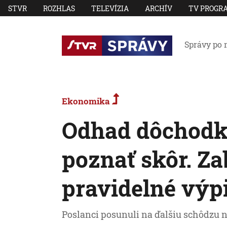
STVR
ROZHLAS
TELEVÍZIA
ARCHÍV
TV PROGR
Správy po 
Ekonomika
Odhad dôchodk
poznať skôr. Za
pravidelné výp
Poslanci posunuli na ďalšiu schôdzu n