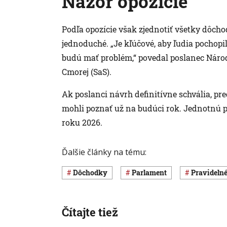
Názor opozície
Podľa opozície však zjednotiť všetky dôcho
jednoduché. „Je kľúčové, aby ľudia pochopil
budú mať problém,“ povedal poslanec Národn
Cmorej (SaS).
Ak poslanci návrh definitívne schvália, p
mohli poznať už na budúci rok. Jednotnú
roku 2026.
Ďalšie články na tému:
Dôchodky
Parlament
pravideln
Čítajte tiež