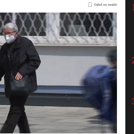
Odlož na neskôr