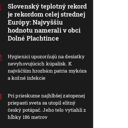
Slovenský teplotný rekord
je rekordom celej strednej
Európy: Najvyššiu
hodnotu namerali v obci
Dolné Plachtince
Hygienici upozorňujú na desiatky
nevyhovujúcich kúpalísk. K
najväčším hrozbám patria mykóza
a kožné infekcie
Pri prieskume najhlbšej zatopenej
priepasti sveta sa utopil elitný
český potápač. Jeho telo vytiahli z
hĺbky 186 metrov