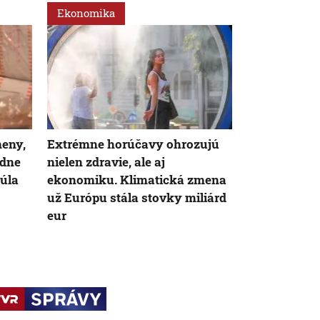
Ekonomika
Ekonomika
meny,
Extrémne horúčavy ohrozujú
Zástupcovia 
adne
nielen zdravie, ale aj
chcú vyššie 
júla
ekonomiku. Klimatická zmena
opatrovateľk
už Európu stála stovky miliárd
mesačne kaž
eur
2030