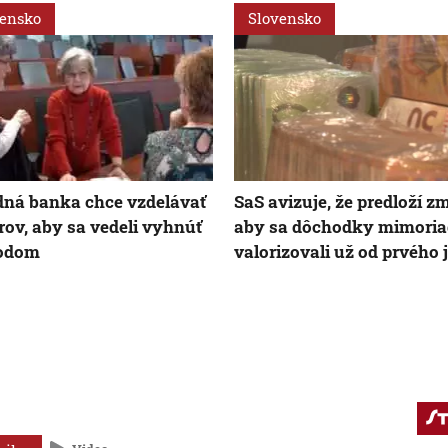
vensko
Slovensko
ná banka chce vzdelávať
SaS avizuje, že predloží z
rov, aby sa vedeli vyhnúť
aby sa dôchodky mimori
odom
valorizovali už od prvého 