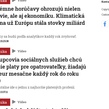
mika
Video
Konta
émne horúčavy ohrozujú nielen
Copyri
vie, ale aj ekonomiku. Klimatická
Cookie
a už Európu stála stovky miliárd
y sa budú podľa analytikov každý rok zvyšovať.
 15:25:38
mika
Video
upcovia sociálnych služieb chcú
ie platy pre opatrovateľky, žiadajú
eur mesačne každý rok do roku
0
lne ide o jednu z najhoršie platených profesií.
 13:37:11
mika
Video