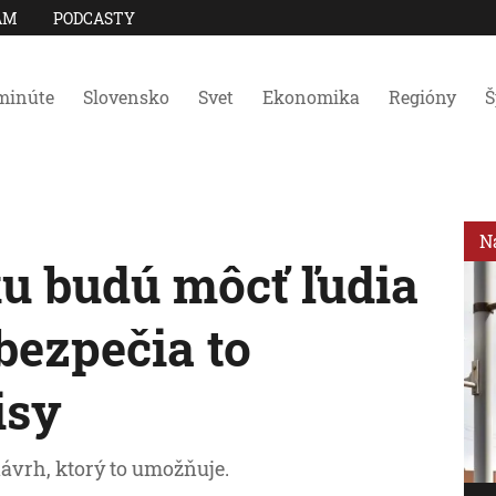
AM
PODCASTY
minúte
Slovensko
Svet
Ekonomika
Regióny
Š
N
u budú môcť ľudia
bezpečia to
isy
ávrh, ktorý to umožňuje.