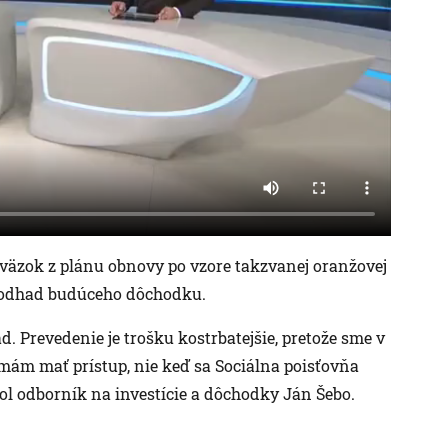
áväzok z plánu obnovy po vzore takzvanej oranžovej
ie odhad budúceho dôchodku.
 Prevedenie je trošku kostrbatejšie, pretože sme v
y mám mať prístup, nie keď sa Sociálna poisťovňa
dol odborník na investície a dôchodky Ján Šebo.