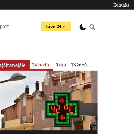
Kontakt
port
Live 24
24 hodín
3 dni
Týždeň
ajčítanejšie