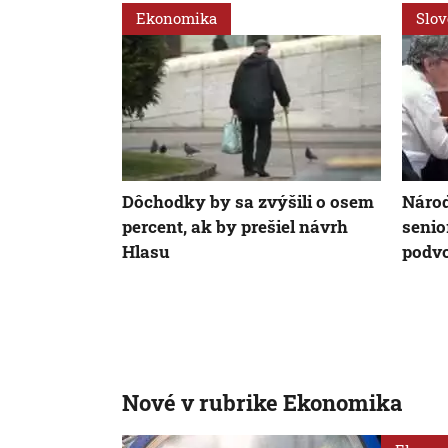
Ekonomika
Slo
Dôchodky by sa zvýšili o osem
Národ
percent, ak by prešiel návrh
senio
Hlasu
podv
Nové v rubrike Ekonomika