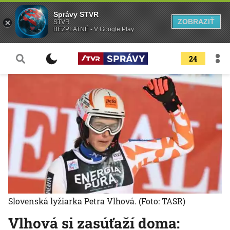
Správy STVR
ZOBRAZIŤ
STVR
BEZPLATNÉ - V Google Play
24
Slovenská lyžiarka Petra Vlhová.
(Foto: TASR)
Vlhová si zasúťaží doma: