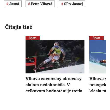
Jasná
Petra Vlhová
SP v Jasnej
Čítajte tiež
Šport
Šport
Vlhová záverečný obrovský
Vlhová v 
slalom nedokončila. V
neuspela,
celkovom hodnotení je tretia
klesla mi