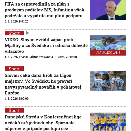
FIFA sa ospravedlnila za plán s
predajom podielov MS, Infantina však
podržala a vyjadrila mu plnú podporu
6. 8. 2026, 9:54:23
Šport
VIDEO: Slovan zvrátil zápas proti
Mjällby a zo Švédska si odnáša dôležité
víťazstvo
AKTUALIZOVANÉ
4. 8. 2026, 17:45:00
Aktualizované:
4. 8. 2026, 20:12:00
Šport
Slovan čaká ďalší krok za Ligou
majstrov. Vo Švédsku ho preverí
nevyspytateľný nováčik v pohárovej
Európe
4. 8. 2026, 8:00:00
Šport
Dunajskú Stredu v Konferenčnej lige
nečaká nič jednoduché. Spoznala
súperov v prípade postupu cez