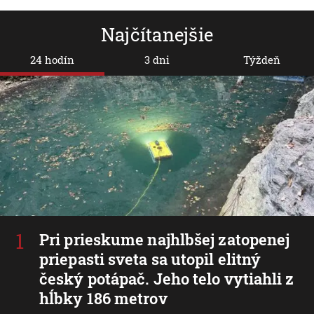
Najčítanejšie
24 hodín
3 dni
Týždeň
Pri prieskume najhlbšej zatopenej
priepasti sveta sa utopil elitný
český potápač. Jeho telo vytiahli z
hĺbky 186 metrov