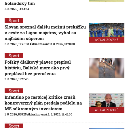
holandský tím
3. 8. 2026, 14:44:54
Šport
Slovan spoznal ďalšiu možnú prekážku
v ceste za Ligou majstrov, vyhol sa
najťažším súperom
AKTUALIZOVANÉ
3. 8. 2026, 12:26:38
Aktualizované:
3. 8. 2026, 13:20:00
Šport
Poľský diaľkový plavec prepísal
históriu, Baltské more ako prvý
preplával bez prerušenia
3. 8. 2026, 11:27:40
Šport
Infantino po rastúcej kritike zrušil
kontroverzný plán predaja podielu na
MS súkromným investorom
AKTUALIZOVANÉ
1. 8. 2026, 8:18:25
Aktualizované:
1. 8. 2026, 12:48:00
Šport