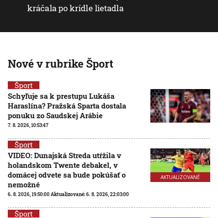
kráčala po krídle lietadla
Nové v rubrike Šport
Šport
Schyľuje sa k prestupu Lukáša
Haraslína? Pražská Sparta dostala
ponuku zo Saudskej Arábie
7. 8. 2026, 10:53:47
Šport
VIDEO: Dunajská Streda utŕžila v
holandskom Twente debakel, v
domácej odvete sa bude pokúšať o
AKTUALIZOVANÉ
nemožné
6. 8. 2026, 19:50:00
Aktualizované:
6. 8. 2026, 22:03:00
Šport