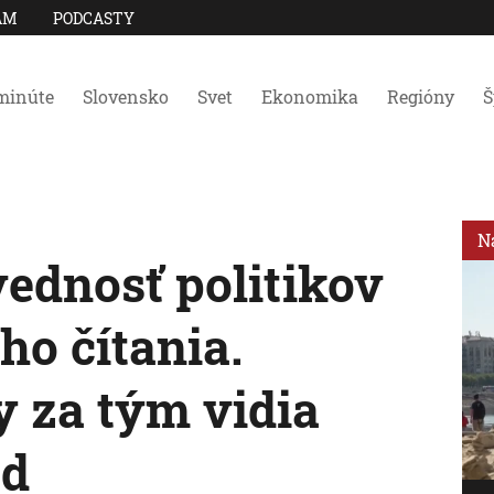
AM
PODCASTY
minúte
Slovensko
Svet
Ekonomika
Regióny
Š
N
dnosť politikov
ho čítania.
y za tým vidia
od