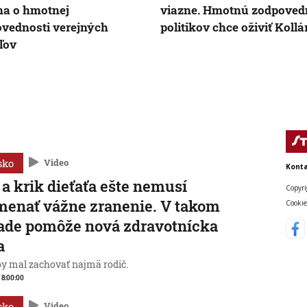
a o hmotnej
viazne. Hmotnú zodpoved
vednosti verejných
politikov chce oživiť Kollá
eľov
sko
Video
Konta
 a krik dieťaťa ešte nemusí
Copyri
enať vážne zranenie. V takom
Cookie
ade pomôže nová zdravotnícka
a
by mal zachovať najmä rodič.
, 8:00:00
sko
Video