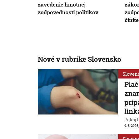
zavedenie hmotnej
zákon
zodpovednosti politikov
zodpo
činit
Nové v rubrike Slovensko
Sloven
Plač
znam
príp
link
Pokoj 
9. 8. 2026
Sloven