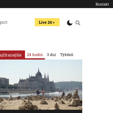
Kontakt
port
Live 24
24 hodín
3 dni
Týždeň
ajčítanejšie