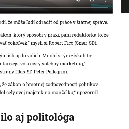
í, že môže ľudí odradiť od práce v štátnej správe.
ákon, ktorý spôsobí v praxi, pani redaktorka to, že
ať čokoľvek,“ myslí si Robert Fico (Smer-SD).
ým išli aj do volieb. Mnohí s tým získali tie
en farizejstvo a čistý volebný marketing,“
rany Hlas-SD Peter Pellegrini.
 že zákon o hmotnej zodpovednosti politikov
ol celý svoj majetok na manželku,“ upozornil
lo aj politológa