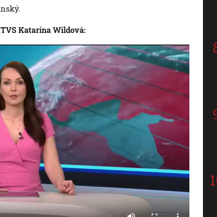
inský.
RTVS Katarína Wildová: