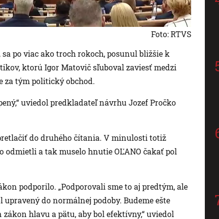
Foto: RTVS
 sa po viac ako troch rokoch, posunul bližšie k
itikov, ktorú Igor Matovič sľuboval zaviesť medzi
je za tým politický obchod.
ený,“ uviedol predkladateľ návrhu Jozef Pročko
etlačiť do druhého čítania. V minulosti totiž
o odmietli a tak muselo hnutie OĽANO čakať pol
kon podporilo. „Podporovali sme to aj predtým, ale
bol upravený do normálnej podoby. Budeme ešte
zákon hlavu a pätu, aby bol efektívny,“ uviedol