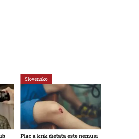
Slovensko
Slovensko
ub
Plač a krik dieťaťa ešte nemusí
Dovolenka s