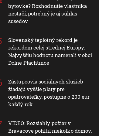
bytovke? Rozhodnutie vlastníka
nestačí, potrebný je aj súhlas
susedov
Slovenský teplotný rekord je
rekordom celej strednej Európy:
Najvyššiu hodnotu namerali v obci
Dolné Plachtince
Zástupcovia sociálnych služieb
žiadajú vyššie platy pre
opatrovateľky, postupne o 200 eur
každý rok
VIDEO: Rozsiahly požiar v
Braväcove pohltil niekoľko domov,