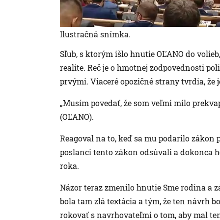
Ilustračná snímka.
Sľub, s ktorým išlo hnutie OĽANO do volieb,
realite. Reč je o hmotnej zodpovednosti pol
prvými. Viaceré opozičné strany tvrdia, že 
„Musím povedať, že som veľmi milo prekvap
(OĽANO).
Reagoval na to, keď sa mu podarilo zákon pr
poslanci tento zákon odsúvali a dokonca h
roka.
Názor teraz zmenilo hnutie Sme rodina a zá
bola tam zlá textácia a tým, že ten návrh 
rokovať s navrhovateľmi o tom, aby mal ten 