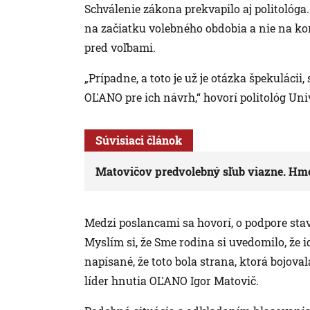
Schválenie zákona prekvapilo aj politológa
na začiatku volebného obdobia a nie na kon
pred voľbami.
„Prípadne, a toto je už je otázka špekuláci
OĽANO pre ich návrh,“ hovorí politológ Univ
Súvisiaci článok
Matovičov predvolebný sľub viazne. Hmo
Medzi poslancami sa hovorí, o podpore stav
Myslím si, že Sme rodina si uvedomilo, že i
napísané, že toto bola strana, ktorá bojova
líder hnutia OĽANO Igor Matovič.