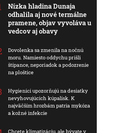
Nízka hladina Dunaja
odhalila aj nové termálne
pramene, objav vyvoláva u
vedcov aj obavy
Dovolenka sa zmenila na nočnú
moru. Namiesto oddychu prišli
štípance, neporiadok a podozrenie
na ploštice
Hygienici upozorňujú na desiatky
nevyhovujúcich kúpalísk. K
najväčším hrozbám patria mykóza
a kožné infekcie
Chcete klimatizáciu, ale bývate v