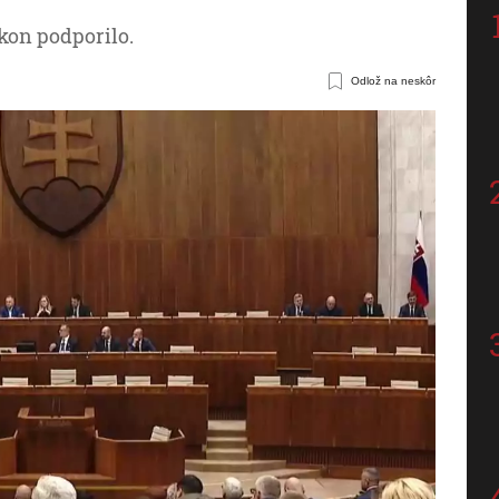
kon podporilo.
Odlož na neskôr