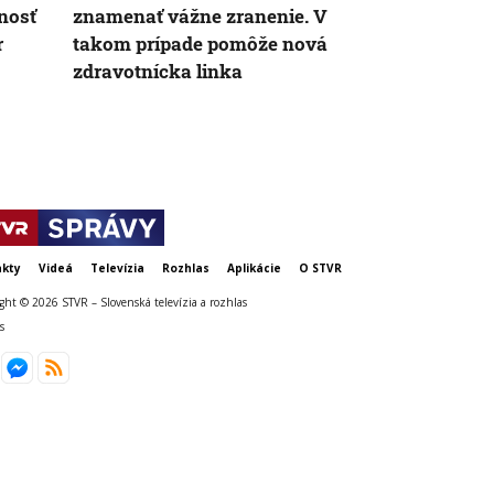
nosť
znamenať vážne zranenie. V
nočnú moru
r
takom prípade pomôže nová
oddychu priš
zdravotnícka linka
neporiadok 
ploštice
kty
Videá
Televízia
Rozhlas
Aplikácie
O STVR
ght © 2026 STVR – Slovenská televízia a rozhlas
s