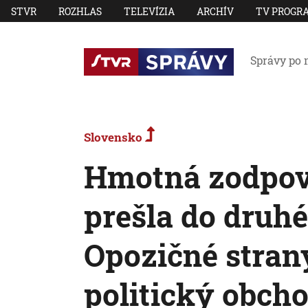
STVR
ROZHLAS
TELEVÍZIA
ARCHÍV
TV PROGR
Správy po 
Slovensko
Hmotná zodpove
prešla do druhé
Opozičné stran
politický obch