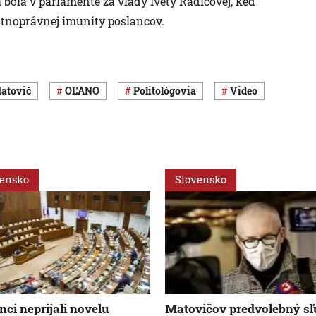
bola v parlamente za vlády Ivety Radičovej, keď
estnoprávnej imunity poslancov.
Matovič
OĽANO
politológovia
Video
vensko
Slovensko
nci neprijali novelu
Matovičov predvolebný sľ