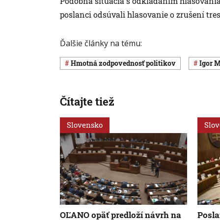
Podobná situácia s odkladaním hlasovania 
poslanci odsúvali hlasovanie o zrušení tr
Ďalšie články na tému:
hmotná zodpovednosť politikov
Igor 
Čítajte tiež
Slovensko
Slo
OĽANO opäť predloží návrh na
Posla