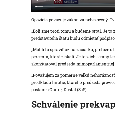
Opozícia považuje zákon za nebezpečný. Tvrd
„Boli sme proti tomu a budeme proti. Je to z
predstavitelia štátu budú odmietať podpisov
„Mohli to spraviť už na začiatku, pretože s t
percentá, ktoré získali. Je to z ich strany l
skonštatoval predseda mimoparlamentnej st
„Považujem za pomerne veľkú nehoráznosť,
predkladá hnutie, ktorého predseda previed
poslanec Ondrej Dostál (SaS).
Schválenie prekvapi