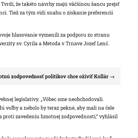
. Tvrdí, že takéto návrhy majú väčšinou šancu prejsť
ci. Tiež za tým vidí snahu o získanie preferencií
i, svoje hlasovanie vymenili za podporu zo stranu
erzity sv. Cyrila a Metoda v Trnave Jozef Lenč.
tnú zodpovednosť politikov chce oživiť Kollár
ebnej legislatívy. „Vôbec sme neobchodovali.
dú voľby a nebolo by teraz pekné, aby mali na čele
la proti zavedeniu hmotnej zodpovednosti,“ vyhlásil