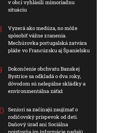
v obci vyhlásili mimoriadnu
situáciu
Vyzerá ako medúza, no môže
spôsobiť vážne zranenia.
Mechúrovka portugalská zatvára
pláže vo Francúzsku aj Španielsku
Dokončenie obchvatu Banskej
Bystrice sa odkladá o dva roky,
dôvodom sú nelegálne skládky a
environmentálna záťaž
Seniori sa začínajú zaujímať o
rodičovský príspevok od detí.
Daňový úrad ani Sociálna
poisťovňa im informácie nedajú