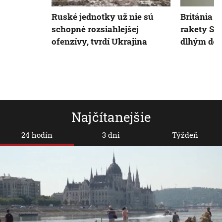
Ruské jednotky už nie sú
Británia d
schopné rozsiahlejšej
rakety St
ofenzívy, tvrdí Ukrajina
dlhým do
Najčítanejšie
24 hodín
3 dni
Týždeň