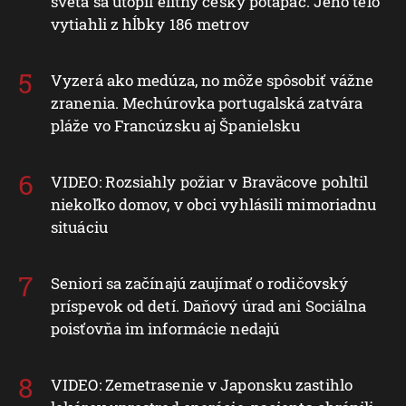
sveta sa utopil elitný český potápač. Jeho telo
vytiahli z hĺbky 186 metrov
Vyzerá ako medúza, no môže spôsobiť vážne
zranenia. Mechúrovka portugalská zatvára
pláže vo Francúzsku aj Španielsku
VIDEO: Rozsiahly požiar v Braväcove pohltil
niekoľko domov, v obci vyhlásili mimoriadnu
situáciu
Seniori sa začínajú zaujímať o rodičovský
príspevok od detí. Daňový úrad ani Sociálna
poisťovňa im informácie nedajú
VIDEO: Zemetrasenie v Japonsku zastihlo