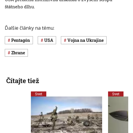
štátneho dlhu.
Ďalšie články na tému:
Pentagón
USA
vojna na Ukrajine
zbrane
Čítajte tiež
Svet
Svet