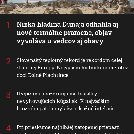
Nízka hladina Dunaja odhalila aj
nové termálne pramene, objav
vyvoláva u vedcov aj obavy
Slovenský teplotný rekord je rekordom celej
strednej Európy: Najvyššiu hodnotu namerali v
obci Dolné Plachtince
Hygienici upozorňujú na desiatky
nevyhovujúcich kúpalísk. K najväčším
hrozbám patria mykóza a kožné infekcie
Pri prieskume najhlbšej zatopenej priepasti