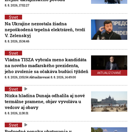
8. 8. 2026, 17:52:27
Svet
Na Ukrajine nezostala žiadna
nepoškodená tepelná elektráreň, tvrdí
V. Zelenskyj
8. 8. 2026, 15:34:46
Svet
Vládna TISZA vybrala meno kandidáta
na nového maďarského prezidenta,
jeho zvolenie sa očakáva budúci týždeň
AKTUALIZOVANÉ
8. 8. 2026, 13:51:54
Aktualizované:
8. 8. 2026, 14:49:00
Svet
Nízka hladina Dunaja odhalila aj nové
termálne pramene, objav vyvoláva u
vedcov aj obavy
8. 8. 2026, 11:30:31
Svet
Podvodné ponuky ubytovania v