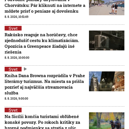
Chorvátsku: Pár kliknutí na internete a
môžete prísť o peniaze aj dovolenku
8. 8. 2026, 10:51:49
Svet
Rakúsko reaguje na horúčavy, chce
zjednodušiť cestu ku klimatizáciám.
Opozícia a Greenpeace žiadajú iné
riešenia
8. 8. 2026, 10:00:00
Svet
Kniha Dana Browna rozprúdila v Prahe
literárny turizmus. Na miesta sa prišla
pozrieť aj najväčšia streamovacia
služba
8. 8. 2026, 9:00:00
Svet
Na Sicílii končia turistami obľúbené
konské povozy. Po rokoch kritiky za
hrozné podmienky sa stratia z ulíc