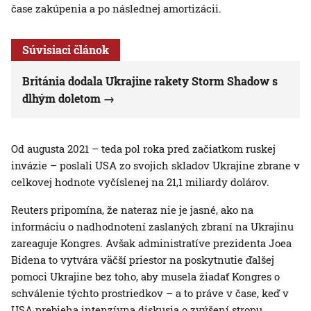
čase zakúpenia a po následnej amortizácii.
Súvisiaci článok
Británia dodala Ukrajine rakety Storm Shadow s
dlhým doletom
Od augusta 2021 – teda pol roka pred začiatkom ruskej
invázie – poslali USA zo svojich skladov Ukrajine zbrane v
celkovej hodnote vyčíslenej na 21,1 miliardy dolárov.
Reuters pripomína, že nateraz nie je jasné, ako na
informáciu o nadhodnotení zaslaných zbraní na Ukrajinu
zareaguje Kongres. Avšak administratíve prezidenta Joea
Bidena to vytvára väčší priestor na poskytnutie ďalšej
pomoci Ukrajine bez toho, aby musela žiadať Kongres o
schválenie týchto prostriedkov – a to práve v čase, keď v
USA prebieha intenzívna diskusia o zvýšení stropu