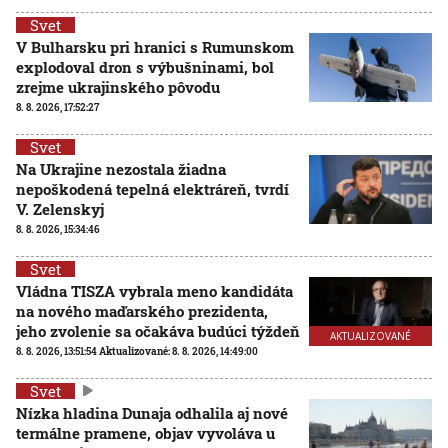
Svet
V Bulharsku pri hranici s Rumunskom
explodoval dron s výbušninami, bol
zrejme ukrajinského pôvodu
8. 8. 2026, 17:52:27
Svet
Na Ukrajine nezostala žiadna
nepoškodená tepelná elektráreň, tvrdí
V. Zelenskyj
8. 8. 2026, 15:34:46
Svet
Vládna TISZA vybrala meno kandidáta
na nového maďarského prezidenta,
jeho zvolenie sa očakáva budúci týždeň
AKTUALIZOVANÉ
8. 8. 2026, 13:51:54
Aktualizované:
8. 8. 2026, 14:49:00
Svet
Nízka hladina Dunaja odhalila aj nové
termálne pramene, objav vyvoláva u