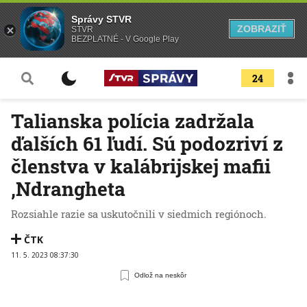
Správy STVR
ZOBRAZIŤ
STVR
BEZPLATNÉ - V Google Play
24
Talianska polícia zadržala
ďalších 61 ľudí. Sú podozriví z
členstva v kalábrijskej mafii
‚Ndrangheta
Rozsiahle razie sa uskutočnili v siedmich regiónoch.
ČTK
11. 5. 2023 08:37:30
Odlož na neskôr