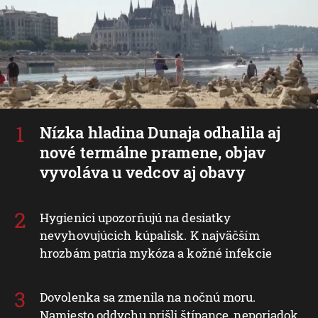
Nízka hladina Dunaja odhalila aj
nové termálne pramene, objav
vyvoláva u vedcov aj obavy
Hygienici upozorňujú na desiatky
nevyhovujúcich kúpalísk. K najväčším
hrozbám patria mykóza a kožné infekcie
Dovolenka sa zmenila na nočnú moru.
Namiesto oddychu prišli štípance, neporiadok