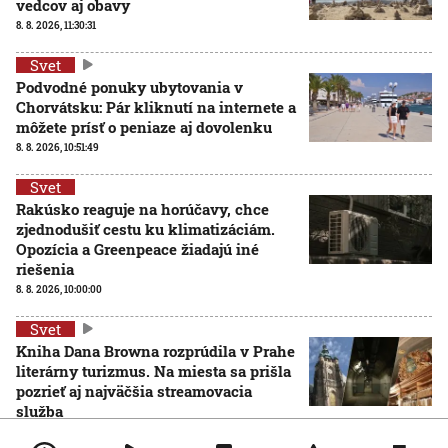
vedcov aj obavy
8. 8. 2026, 11:30:31
Svet
Podvodné ponuky ubytovania v
Chorvátsku: Pár kliknutí na internete a
môžete prísť o peniaze aj dovolenku
8. 8. 2026, 10:51:49
Svet
Rakúsko reaguje na horúčavy, chce
zjednodušiť cestu ku klimatizáciám.
Opozícia a Greenpeace žiadajú iné
riešenia
8. 8. 2026, 10:00:00
Svet
Kniha Dana Browna rozprúdila v Prahe
literárny turizmus. Na miesta sa prišla
pozrieť aj najväčšia streamovacia
služba
8. 8. 2026, 9:00:00