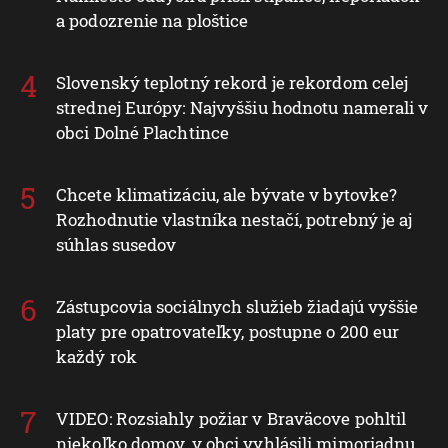
a podozrenie na ploštice
Slovenský teplotný rekord je rekordom celej
strednej Európy: Najvyššiu hodnotu namerali v
obci Dolné Plachtince
Chcete klimatizáciu, ale bývate v bytovke?
Rozhodnutie vlastníka nestačí, potrebný je aj
súhlas susedov
Zástupcovia sociálnych služieb žiadajú vyššie
platy pre opatrovateľky, postupne o 200 eur
každý rok
VIDEO: Rozsiahly požiar v Braväcove pohltil
niekoľko domov, v obci vyhlásili mimoriadnu