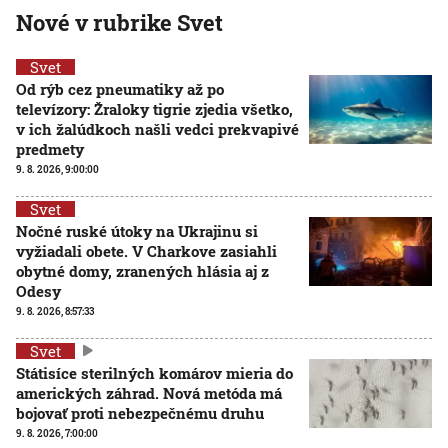
Nové v rubrike Svet
Svet
Od rýb cez pneumatiky až po
televízory: Žraloky tigrie zjedia všetko,
v ich žalúdkoch našli vedci prekvapivé
predmety
9. 8. 2026, 9:00:00
Svet
Nočné ruské útoky na Ukrajinu si
vyžiadali obete. V Charkove zasiahli
obytné domy, zranených hlásia aj z
Odesy
9. 8. 2026, 8:57:33
Svet
Státisíce sterilných komárov mieria do
amerických záhrad. Nová metóda má
bojovať proti nebezpečnému druhu
9. 8. 2026, 7:00:00