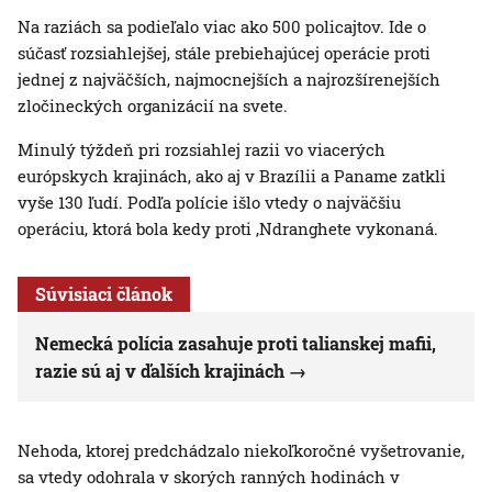
Na raziách sa podieľalo viac ako 500 policajtov. Ide o
súčasť rozsiahlejšej, stále prebiehajúcej operácie proti
jednej z najväčších, najmocnejších a najrozšírenejších
zločineckých organizácií na svete.
Minulý týždeň pri rozsiahlej razii vo viacerých
európskych krajinách, ako aj v Brazílii a Paname zatkli
vyše 130 ľudí. Podľa polície išlo vtedy o najväčšiu
operáciu, ktorá bola kedy proti ‚Ndranghete vykonaná.
Súvisiaci článok
Nemecká polícia zasahuje proti talianskej mafii,
razie sú aj v ďalších krajinách
Nehoda, ktorej predchádzalo niekoľkoročné vyšetrovanie,
sa vtedy odohrala v skorých ranných hodinách v