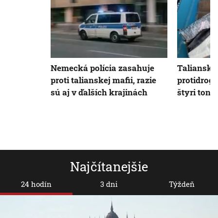
Nemecká polícia zasahuje
Talianska 
proti talianskej mafii, razie
protidrog
sú aj v ďalších krajinách
štyri ton
Najčítanejšie
24 hodín
3 dni
Týždeň