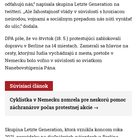
odťahujú nás,“ napísala skupina Letzte Generation na
twitteri. „Ale ľahostajnosť vlády v súvislosti s hroziacou
neúrodou, vojnami a sociálnym prepadom nás núti vyrážať
do ulíc,“ dodala.
DPA píše, že vo štvrtok (18. 5.) protestujúci zablokovali
dopravu v Berlíne na 14 miestach. Zamerali sa hlavne na
cesty, ktorými ľudia vychádzajú z mesta, pretože v
Nemecku bolo voľno v súvislosti so sviatkom
Nanebovstúpenia Pána.
Súvisiaci článok
Cyklistka v Nemecku zomrela pre neskorú pomoc
záchranárov počas protestnej akcie
Skupina Letzte Generation, ktorá vznikla koncom roka
2021, prevádzku na diaľničných nájazdoch v Berlíne