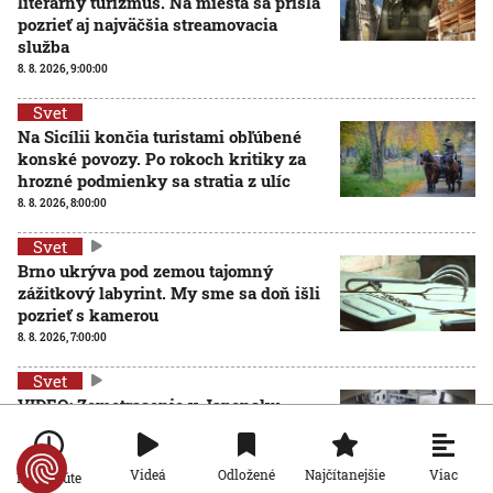
literárny turizmus. Na miesta sa prišla
pozrieť aj najväčšia streamovacia
služba
8. 8. 2026, 9:00:00
Svet
Na Sicílii končia turistami obľúbené
konské povozy. Po rokoch kritiky za
hrozné podmienky sa stratia z ulíc
8. 8. 2026, 8:00:00
Svet
Brno ukrýva pod zemou tajomný
zážitkový labyrint. My sme sa doň išli
pozrieť s kamerou
8. 8. 2026, 7:00:00
Svet
VIDEO: Zemetrasenie v Japonsku
zastihlo lekárov uprostred operácie,
pacienta chránili vlastnými telami
7. 8. 2026, 15:01:59
Viac
Videá
Odložené
Najčítanejšie
Po minúte