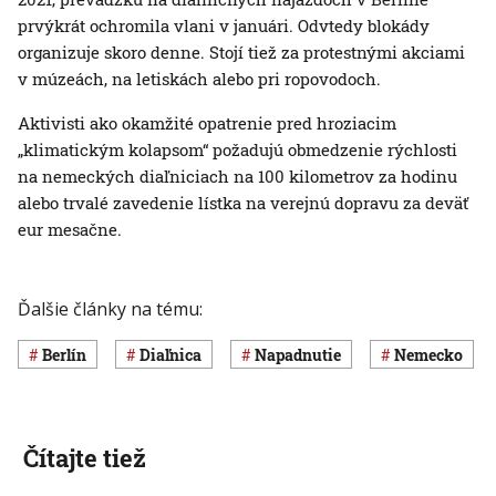
prvýkrát ochromila vlani v januári. Odvtedy blokády
organizuje skoro denne. Stojí tiež za protestnými akciami
v múzeách, na letiskách alebo pri ropovodoch.
Aktivisti ako okamžité opatrenie pred hroziacim
„klimatickým kolapsom“ požadujú obmedzenie rýchlosti
na nemeckých diaľniciach na 100 kilometrov za hodinu
alebo trvalé zavedenie lístka na verejnú dopravu za deväť
eur mesačne.
Ďalšie články na tému:
Berlín
diaľnica
napadnutie
Nemecko
Čítajte tiež