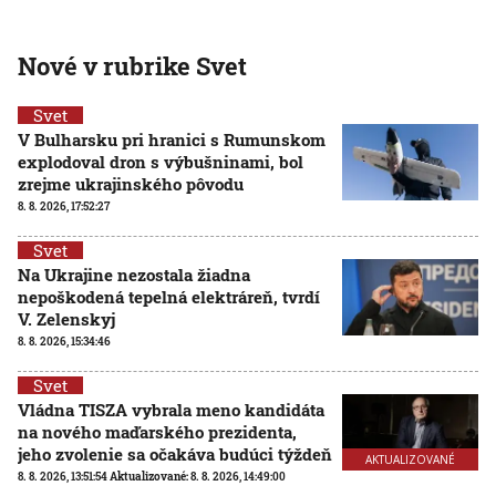
Nové v rubrike Svet
Svet
V Bulharsku pri hranici s Rumunskom
explodoval dron s výbušninami, bol
zrejme ukrajinského pôvodu
8. 8. 2026, 17:52:27
Svet
Na Ukrajine nezostala žiadna
nepoškodená tepelná elektráreň, tvrdí
V. Zelenskyj
8. 8. 2026, 15:34:46
Svet
Vládna TISZA vybrala meno kandidáta
na nového maďarského prezidenta,
jeho zvolenie sa očakáva budúci týždeň
AKTUALIZOVANÉ
8. 8. 2026, 13:51:54
Aktualizované:
8. 8. 2026, 14:49:00