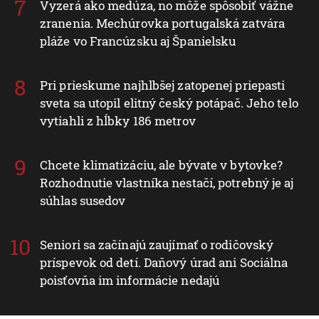
Vyzerá ako medúza, no môže spôsobiť vážne
zranenia. Mechúrovka portugalská zatvára
pláže vo Francúzsku aj Španielsku
Pri prieskume najhlbšej zatopenej priepasti
sveta sa utopil elitný český potápač. Jeho telo
vytiahli z hĺbky 186 metrov
Chcete klimatizáciu, ale bývate v bytovke?
Rozhodnutie vlastníka nestačí, potrebný je aj
súhlas susedov
Seniori sa začínajú zaujímať o rodičovský
príspevok od detí. Daňový úrad ani Sociálna
poisťovňa im informácie nedajú