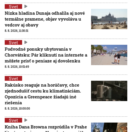
Svet
Nízka hladina Dunaja odhalila aj nové
termálne pramene, objav vyvoláva u
vedcov aj obavy
8. 8. 2026, 11:30:31
Svet
Podvodné ponuky ubytovania v
Chorvátsku: Pár kliknutí na internete a
môžete prísť o peniaze aj dovolenku
8. 8. 2026, 10:51:49
Svet
Rakúsko reaguje na horúčavy, chce
zjednodušiť cestu ku klimatizáciám.
Opozícia a Greenpeace žiadajú iné
riešenia
8. 8. 2026, 10:00:00
Svet
Kniha Dana Browna rozprúdila v Prahe