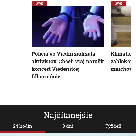
Svet
Svet
Polícia vo Viedni zadržala
Klimatickí
aktivistov. Chceli vraj narušiť
zablokova
koncert Viedenskej
mníchovs
filharmónie
Najčítanejšie
24 hodín
3 dni
Týždeň