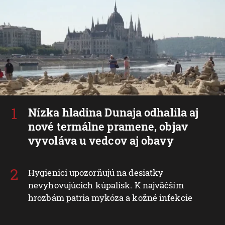
Nízka hladina Dunaja odhalila aj
nové termálne pramene, objav
vyvoláva u vedcov aj obavy
Hygienici upozorňujú na desiatky
nevyhovujúcich kúpalísk. K najväčším
hrozbám patria mykóza a kožné infekcie