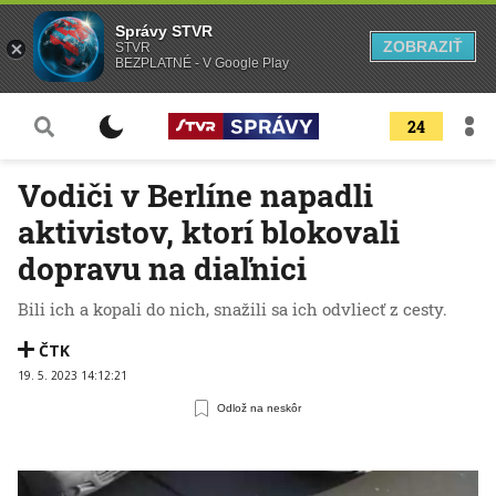
Správy STVR
ZOBRAZIŤ
STVR
BEZPLATNÉ - V Google Play
24
Vodiči v Berlíne napadli
aktivistov, ktorí blokovali
dopravu na diaľnici
Bili ich a kopali do nich, snažili sa ich odvliecť z cesty.
ČTK
19. 5. 2023 14:12:21
Odlož na neskôr