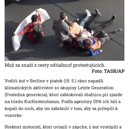
Muž sa snaží z cesty odtiahnuť protestujúcich.
Foto: TASR/AP
Vodiči áut v Berlíne v piatok (19. 5.) ráno napadli
klimatických aktivistov zo skupiny Letzte Generation
(Posledná generácia), ktorí zablokovali diaľnicu pri zjazde
na triedu Kurfürstendamm. Podľa agentúry DPA ich bili a
kopali do nich, aby im zabránili v tom, aby sa prilepili k
vozovke.
Niektorí motoristi, ktorí uviazli v zápche, z áut vystúpili a