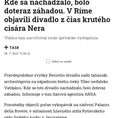
Kde sa nachádzalo, bolo
doteraz záhadou. V Ríme
objavili divadlo z čias krutého
cisára Nera
Vládca tam nacvičoval svoje spevácke vystúpenia.
TASR
28. 7. 2023 15:58:22
Odlož na neskôr
Pravdepodobne zvyšky Nerovho divadla našli talianski
archeológovia na západnom brehu rieky Tiber neďaleko
Vatikánu. Kde sa toto divadlo nachádzalo, bolo doteraz
záhadou. Informuje o tom tlačová agentúra ANSA.
Pozostatky objavili počas vykopávok na nádvorí Palazzo
della Rovere, v súčasnosti hlavného sídla Rytierskeho
rádu Svätého hrobu v Jeruzaleme.