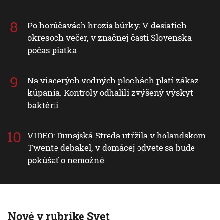
Po horúčavách hrozia búrky: V desiatich
okresoch večer, v značnej časti Slovenska
počas piatka
Na viacerých vodných plochách platí zákaz
kúpania. Kontroly odhalili zvýšený výskyt
baktérií
VIDEO: Dunajská Streda utŕžila v holandskom
Twente debakel, v domácej odvete sa bude
pokúšať o nemožné
Nové v rubrike Svet