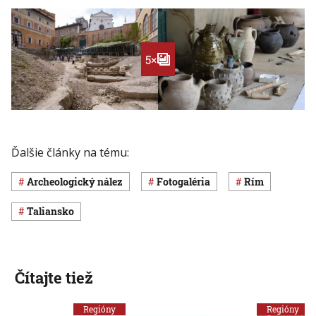
5×
Ďalšie články na tému:
archeologický nález
Fotogaléria
Rím
Taliansko
Čítajte tiež
Regióny
Regióny