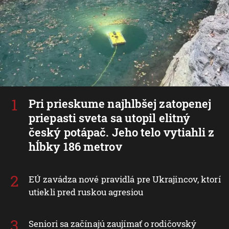
Pri prieskume najhlbšej zatopenej
priepasti sveta sa utopil elitný
český potápač. Jeho telo vytiahli z
hĺbky 186 metrov
EÚ zavádza nové pravidlá pre Ukrajincov, ktorí
utiekli pred ruskou agresiou
Seniori sa začínajú zaujímať o rodičovský