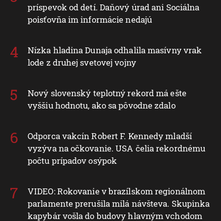
príspevok od detí. Daňový úrad ani Sociálna
poisťovňa im informácie nedajú
Nízka hladina Dunaja odhalila masívny vrak
lode z druhej svetovej vojny
Nový slovenský teplotný rekord má ešte
vyššiu hodnotu, ako sa pôvodne zdalo
Odporca vakcín Robert F. Kennedy mladší
vyzýva na očkovanie. USA čelia rekordnému
počtu prípadov osýpok
VIDEO: Rokovanie v brazílskom regionálnom
parlamente prerušila milá návšteva. Skupinka
kapybár vošla do budovy hlavným vchodom