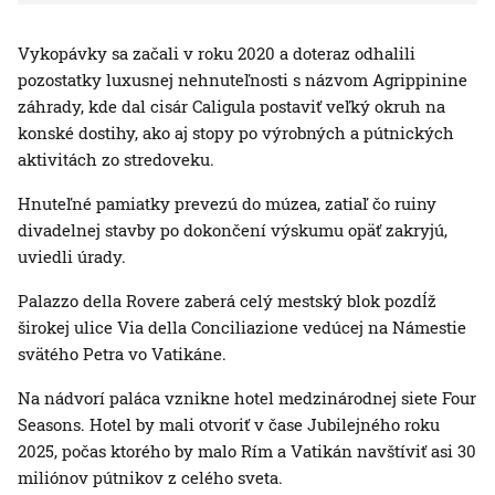
Vykopávky sa začali v roku 2020 a doteraz odhalili
pozostatky luxusnej nehnuteľnosti s názvom Agrippinine
záhrady, kde dal cisár Caligula postaviť veľký okruh na
konské dostihy, ako aj stopy po výrobných a pútnických
aktivitách zo stredoveku.
Hnuteľné pamiatky prevezú do múzea, zatiaľ čo ruiny
divadelnej stavby po dokončení výskumu opäť zakryjú,
uviedli úrady.
Palazzo della Rovere zaberá celý mestský blok pozdĺž
širokej ulice Via della Conciliazione vedúcej na Námestie
svätého Petra vo Vatikáne.
Na nádvorí paláca vznikne hotel medzinárodnej siete Four
Seasons. Hotel by mali otvoriť v čase Jubilejného roku
2025, počas ktorého by malo Rím a Vatikán navštíviť asi 30
miliónov pútnikov z celého sveta.