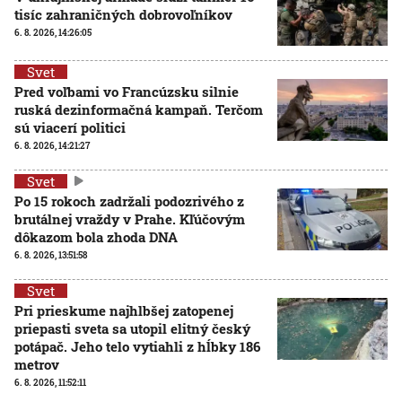
tisíc zahraničných dobrovoľníkov
6. 8. 2026, 14:26:05
Svet
Pred voľbami vo Francúzsku silnie
ruská dezinformačná kampaň. Terčom
sú viacerí politici
6. 8. 2026, 14:21:27
Svet
Po 15 rokoch zadržali podozrivého z
brutálnej vraždy v Prahe. Kľúčovým
dôkazom bola zhoda DNA
6. 8. 2026, 13:51:58
Svet
Pri prieskume najhlbšej zatopenej
priepasti sveta sa utopil elitný český
potápač. Jeho telo vytiahli z hĺbky 186
metrov
6. 8. 2026, 11:52:11