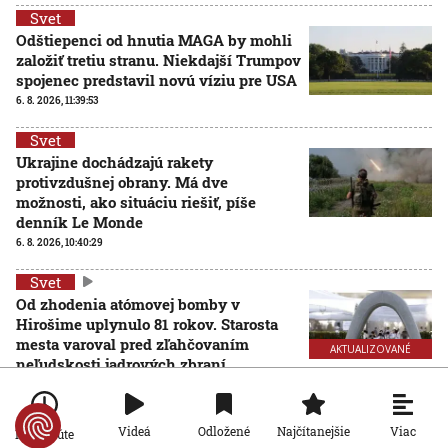
Svet
Odštiepenci od hnutia MAGA by mohli
založiť tretiu stranu. Niekdajší Trumpov
spojenec predstavil novú víziu pre USA
6. 8. 2026, 11:39:53
Svet
Ukrajine dochádzajú rakety
protivzdušnej obrany. Má dve
možnosti, ako situáciu riešiť, píše
denník Le Monde
6. 8. 2026, 10:40:29
Svet
Od zhodenia atómovej bomby v
Hirošime uplynulo 81 rokov. Starosta
mesta varoval pred zľahčovaním
AKTUALIZOVANÉ
neľudskosti jadrových zbraní
6. 8. 2026, 10:39:25
Aktualizované:
6. 8. 2026, 13:10:00
Svet
Viac
Videá
Odložené
Najčítanejšie
Po minúte
Dron s výbušninami, ktorý našli na