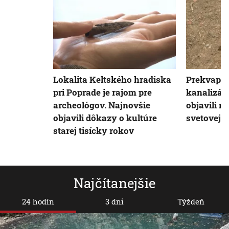
Lokalita Keltského hradiska
Prekvapeni
pri Poprade je rajom pre
kanalizáci
archeológov. Najnovšie
objavili m
objavili dôkazy o kultúre
svetovej 
starej tisícky rokov
Najčítanejšie
24 hodín
3 dni
Týždeň