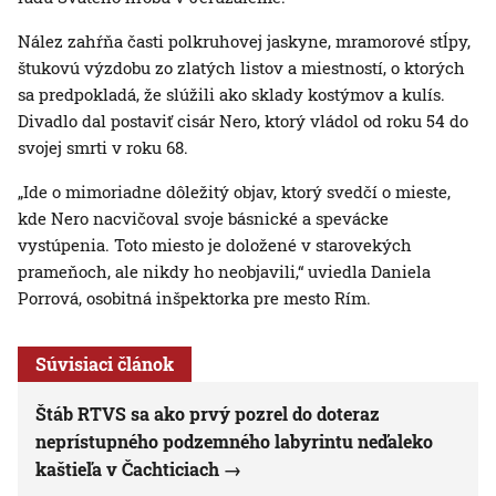
Nález zahŕňa časti polkruhovej jaskyne, mramorové stĺpy,
štukovú výzdobu zo zlatých listov a miestností, o ktorých
sa predpokladá, že slúžili ako sklady kostýmov a kulís.
Divadlo dal postaviť cisár Nero, ktorý vládol od roku 54 do
svojej smrti v roku 68.
„Ide o mimoriadne dôležitý objav, ktorý svedčí o mieste,
kde Nero nacvičoval svoje básnické a spevácke
vystúpenia. Toto miesto je doložené v starovekých
prameňoch, ale nikdy ho neobjavili,“ uviedla Daniela
Porrová, osobitná inšpektorka pre mesto Rím.
Súvisiaci článok
Štáb RTVS sa ako prvý pozrel do doteraz
neprístupného podzemného labyrintu neďaleko
kaštieľa v Čachticiach