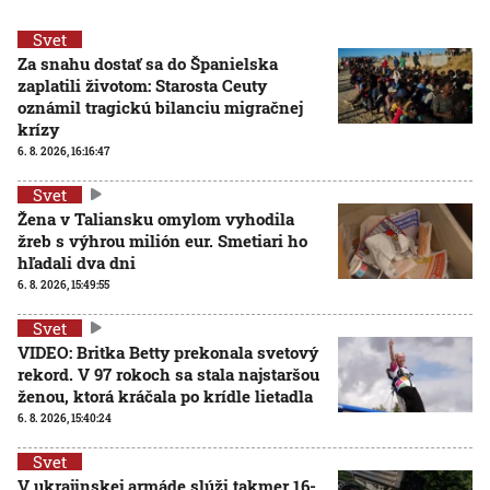
Svet
Za snahu dostať sa do Španielska
zaplatili životom: Starosta Ceuty
oznámil tragickú bilanciu migračnej
krízy
6. 8. 2026, 16:16:47
Svet
Žena v Taliansku omylom vyhodila
žreb s výhrou milión eur. Smetiari ho
hľadali dva dni
6. 8. 2026, 15:49:55
Svet
VIDEO: Britka Betty prekonala svetový
rekord. V 97 rokoch sa stala najstaršou
ženou, ktorá kráčala po krídle lietadla
6. 8. 2026, 15:40:24
Svet
V ukrajinskej armáde slúži takmer 16-