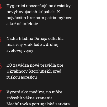
Hygienici upozorňujú na desiatky
nevyhovujúcich kúpalísk. K
najväčším hrozbám patria mykóza
a kožné infekcie
Nízka hladina Dunaja odhalila
masívny vrak lode z druhej
svetovej vojny
EÚ zavádza nové pravidlá pre
Ukrajincov, ktorí utiekli pred
ruskou agresiou
Vyzerá ako medúza, no môže
spôsobiť vážne zranenia.
Mechúrovka portugalská zatvára