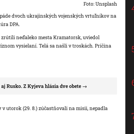
Foto: Unsplash
 páde dvoch ukrajinských vojenských vrtuľníkov na
túra DPA.
 zrútili neďaleko mesta Kramatorsk, uviedol
íznom vysielaní. Telá sa našli v troskách. Príčina
aj Rusko. Z Kyjeva hlásia dve obete
v utorok (29. 8.) zúčastňovali na misii, nepadla