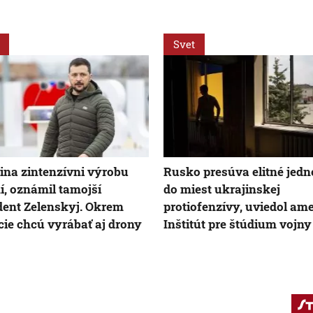
Svet
ina zintenzívni výrobu
Rusko presúva elitné jed
í, oznámil tamojší
do miest ukrajinskej
dent Zelenskyj. Okrem
protiofenzívy, uviedol am
ie chcú vyrábať aj drony
Inštitút pre štúdium vojny