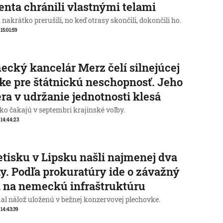
enta chránili vlastnými telami
nakrátko prerušili, no keď otrasy skončili, dokončili ho.
 15:01:59
cký kancelár Merz čelí silnejúcej
ike pre štátnickú neschopnosť. Jeho
ra v udržanie jednotnosti klesá
o čakajú v septembri krajinské voľby.
, 14:44:23
etisku v Lipsku našli najmenej dva
y. Podľa prokuratúry ide o závažný
 na nemeckú infraštruktúru
al nálož uloženú v bežnej konzervovej plechovke.
 14:43:39