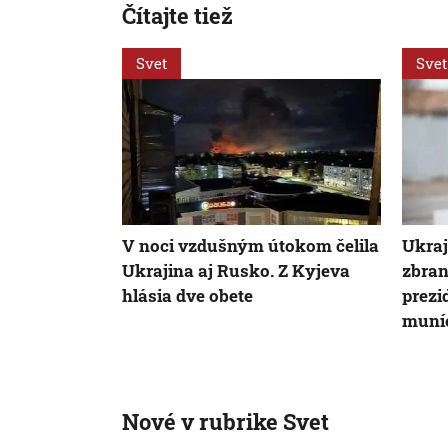
Čítajte tiež
Svet
Svet
V noci vzdušným útokom čelila
Ukraj
Ukrajina aj Rusko. Z Kyjeva
zbran
hlásia dve obete
prezi
muníc
Nové v rubrike Svet