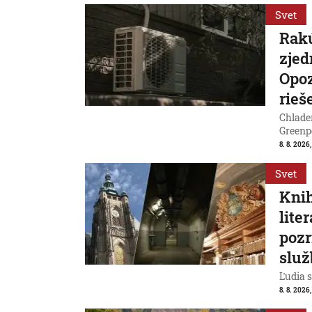
Svet
Rakú
zjed
Opoz
rieš
Chladen
Greenp
8. 8. 2026
Svet
Knih
lite
pozr
služ
Ľudia s
8. 8. 2026