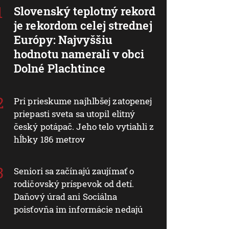
Slovenský teplotný rekord
je rekordom celej strednej
Európy: Najvyššiu
hodnotu namerali v obci
Dolné Plachtince
Pri prieskume najhlbšej zatopenej
priepasti sveta sa utopil elitný
český potápač. Jeho telo vytiahli z
hĺbky 186 metrov
Seniori sa začínajú zaujímať o
rodičovský príspevok od detí.
Daňový úrad ani Sociálna
poisťovňa im informácie nedajú