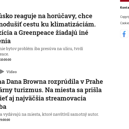
Konta
sko reaguje na horúčavy, chce
Copyri
nodušiť cestu ku klimatizáciám.
Cookie
ícia a Greenpeace žiadajú iné
enia
ie bytov problém iba presúva na ulicu, tvrdí
eace.
, 10:00:00
Video
a Dana Browna rozprúdila v Prahe
rárny turizmus. Na miesta sa prišla
ieť aj najväčšia streamovacia
ba
a vydávajú na miesta, ktoré navštívil samotný autor.
, 9:00:00