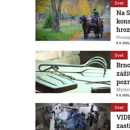
Svet
Na S
kons
hroz
Povozy 
8. 8. 2026
Svet
Brn
záži
pozr
Mystic
8. 8. 2026
Svet
VIDE
zast