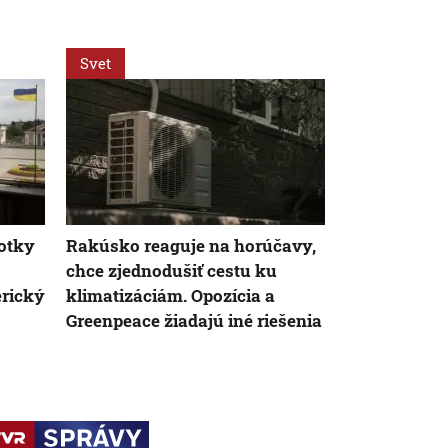
Svet
Svet
notky
Rakúsko reaguje na horúčavy,
Kniha Dana 
chce zjednodušiť cestu ku
v Prahe lite
erický
klimatizáciám. Opozícia a
miesta sa pri
Greenpeace žiadajú iné riešenia
najväčšia s