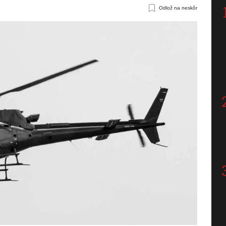
Odlož na neskôr