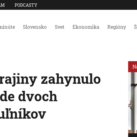
AM
PODCASTY
minúte
Slovensko
Svet
Ekonomika
Regióny
Š
N
rajiny zahynulo
áde dvoch
uľníkov