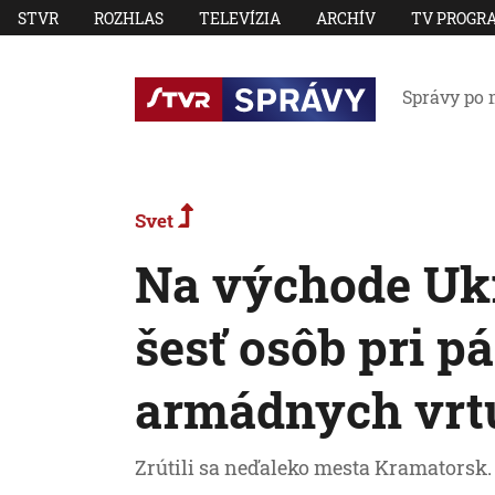
STVR
ROZHLAS
TELEVÍZIA
ARCHÍV
TV PROGR
Správy po 
Svet
Na východe Uk
šesť osôb pri p
armádnych vrt
Zrútili sa neďaleko mesta Kramatorsk.