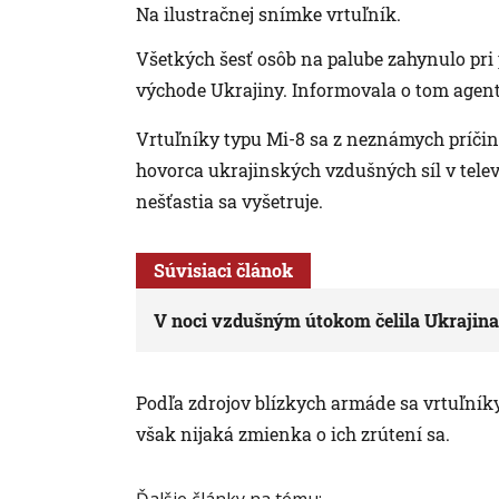
Na ilustračnej snímke vrtuľník.
Všetkých šesť osôb na palube zahynulo pri
východe Ukrajiny. Informovala o tom agen
Vrtuľníky typu Mi-8 sa z neznámych príčin
hovorca ukrajinských vzdušných síl v telev
nešťastia sa vyšetruje.
Súvisiaci článok
V noci vzdušným útokom čelila Ukrajina 
Podľa zdrojov blízkych armáde sa vrtuľníky 
však nijaká zmienka o ich zrútení sa.
Ďalšie články na tému: