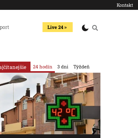
Kontakt
port
Live 24
24 hodín
3 dni
Týždeň
ajčítanejšie