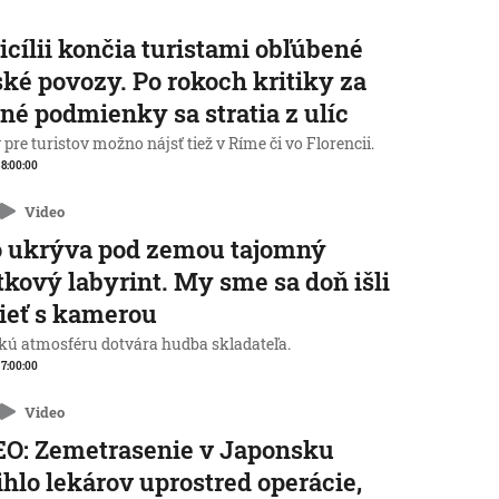
icílii končia turistami obľúbené
ké povozy. Po rokoch kritiky za
né podmienky sa stratia z ulíc
pre turistov možno nájsť tiež v Ríme či vo Florencii.
, 8:00:00
Video
o ukrýva pod zemou tajomný
tkový labyrint. My sme sa doň išli
ieť s kamerou
kú atmosféru dotvára hudba skladateľa.
, 7:00:00
Video
O: Zemetrasenie v Japonsku
ihlo lekárov uprostred operácie,