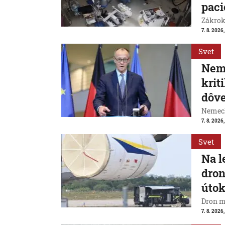
paci
Zákrok 
7. 8. 2026,
Svet
Neme
krit
dôve
Nemeck
7. 8. 2026
Svet
Na l
dron
útok
Dron m
7. 8. 2026,