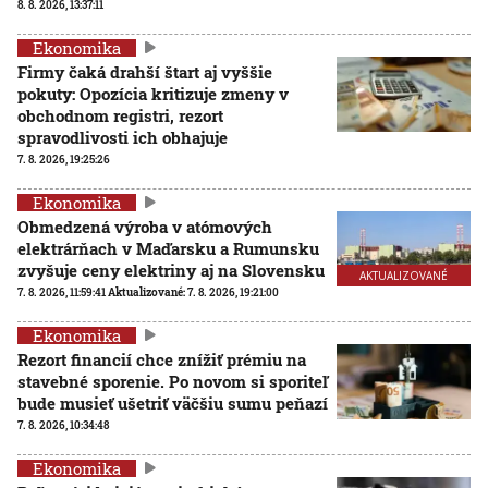
8. 8. 2026, 13:37:11
Ekonomika
Firmy čaká drahší štart aj vyššie
pokuty: Opozícia kritizuje zmeny v
obchodnom registri, rezort
spravodlivosti ich obhajuje
7. 8. 2026, 19:25:26
Ekonomika
Obmedzená výroba v atómových
elektrárňach v Maďarsku a Rumunsku
zvyšuje ceny elektriny aj na Slovensku
AKTUALIZOVANÉ
7. 8. 2026, 11:59:41
Aktualizované:
7. 8. 2026, 19:21:00
Ekonomika
Rezort financií chce znížiť prémiu na
stavebné sporenie. Po novom si sporiteľ
bude musieť ušetriť väčšiu sumu peňazí
7. 8. 2026, 10:34:48
Ekonomika