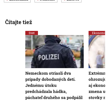
Čítajte tiež
Svet
Ekonomika
Nemeckom otriasli dva
Extrémne
prípady dobodaných detí.
ohrozujú n
Jednému útoku
aj ekonom
predchádzala hádka,
zmena už 
páchateľ druhého sa podpálil
stovky mil