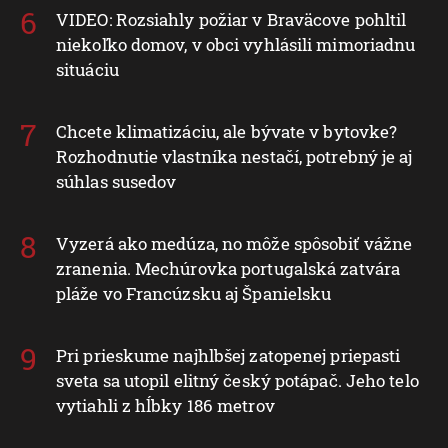
VIDEO: Rozsiahly požiar v Braväcove pohltil
niekoľko domov, v obci vyhlásili mimoriadnu
situáciu
Chcete klimatizáciu, ale bývate v bytovke?
Rozhodnutie vlastníka nestačí, potrebný je aj
súhlas susedov
Vyzerá ako medúza, no môže spôsobiť vážne
zranenia. Mechúrovka portugalská zatvára
pláže vo Francúzsku aj Španielsku
Pri prieskume najhlbšej zatopenej priepasti
sveta sa utopil elitný český potápač. Jeho telo
vytiahli z hĺbky 186 metrov