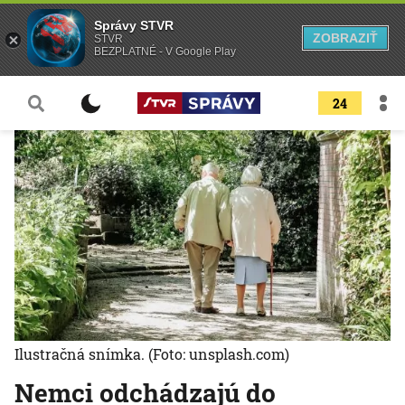
Správy STVR
ZOBRAZIŤ
STVR
BEZPLATNÉ - V Google Play
24
Ilustračná snímka.
(Foto: unsplash.com)
Nemci odchádzajú do