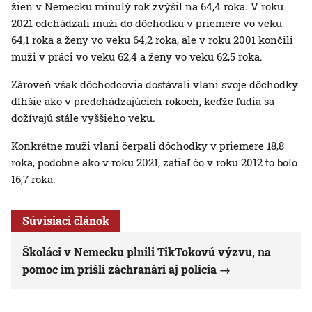
žien v Nemecku minulý rok zvýšil na 64,4 roka. V roku
2021 odchádzali muži do dôchodku v priemere vo veku
64,1 roka a ženy vo veku 64,2 roka, ale v roku 2001 končili
muži v práci vo veku 62,4 a ženy vo veku 62,5 roka.
Zároveň však dôchodcovia dostávali vlani svoje dôchodky
dlhšie ako v predchádzajúcich rokoch, keďže ľudia sa
dožívajú stále vyššieho veku.
Konkrétne muži vlani čerpali dôchodky v priemere 18,8
roka, podobne ako v roku 2021, zatiaľ čo v roku 2012 to bolo
16,7 roka.
Súvisiaci článok
Školáci v Nemecku plnili TikTokovú výzvu, na
pomoc im prišli záchranári aj polícia