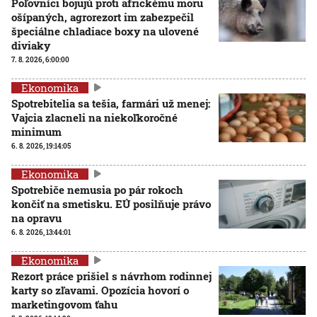
Poľovníci bojujú proti africkému moru
ošípaných, agrorezort im zabezpečil
špeciálne chladiace boxy na ulovené
diviaky
7. 8. 2026, 6:00:00
Ekonomika
Spotrebitelia sa tešia, farmári už menej:
Vajcia zlacneli na niekoľkoročné
minimum
6. 8. 2026, 19:14:05
Ekonomika
Spotrebiče nemusia po pár rokoch
končiť na smetisku. EÚ posilňuje právo
na opravu
6. 8. 2026, 13:44:01
Ekonomika
Rezort práce prišiel s návrhom rodinnej
karty so zľavami. Opozícia hovorí o
marketingovom ťahu