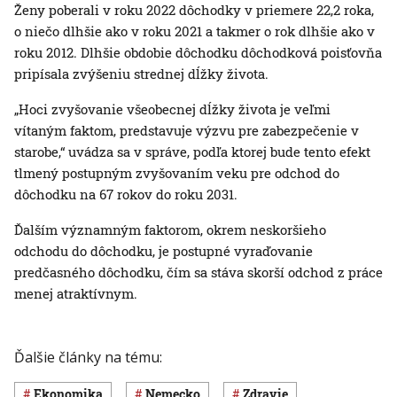
Ženy poberali v roku 2022 dôchodky v priemere 22,2 roka,
o niečo dlhšie ako v roku 2021 a takmer o rok dlhšie ako v
roku 2012. Dlhšie obdobie dôchodku dôchodková poisťovňa
pripísala zvýšeniu strednej dĺžky života.
„Hoci zvyšovanie všeobecnej dĺžky života je veľmi
vítaným faktom, predstavuje výzvu pre zabezpečenie v
starobe,“ uvádza sa v správe, podľa ktorej bude tento efekt
tlmený postupným zvyšovaním veku pre odchod do
dôchodku na 67 rokov do roku 2031.
Ďalším významným faktorom, okrem neskoršieho
odchodu do dôchodku, je postupné vyraďovanie
predčasného dôchodku, čím sa stáva skorší odchod z práce
menej atraktívnym.
Ďalšie články na tému:
ekonomika
Nemecko
Zdravie