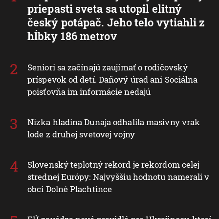
priepasti sveta sa utopil elitný
český potápač. Jeho telo vytiahli z
hĺbky 186 metrov
Seniori sa začínajú zaujímať o rodičovský
príspevok od detí. Daňový úrad ani Sociálna
poisťovňa im informácie nedajú
Nízka hladina Dunaja odhalila masívny vrak
lode z druhej svetovej vojny
Slovenský teplotný rekord je rekordom celej
strednej Európy: Najvyššiu hodnotu namerali v
obci Dolné Plachtince