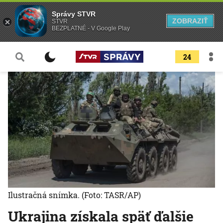
Správy STVR
ZOBRAZIŤ
STVR
BEZPLATNÉ - V Google Play
24
Ilustračná snímka.
(Foto: TASR/AP)
Ukrajina získala späť ďalšie