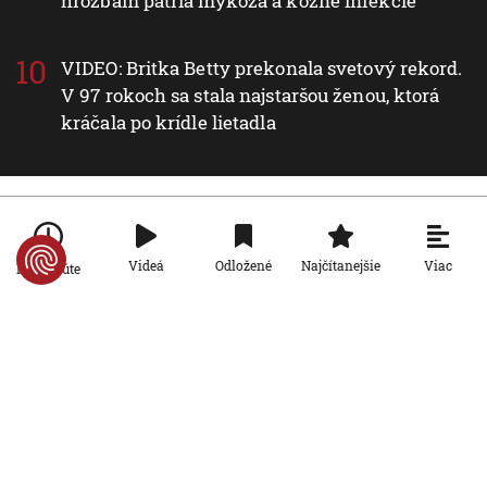
hrozbám patria mykóza a kožné infekcie
VIDEO: Britka Betty prekonala svetový rekord.
V 97 rokoch sa stala najstaršou ženou, ktorá
kráčala po krídle lietadla
Nové v rubrike Svet
Viac
Videá
Odložené
Najčítanejšie
Po minúte
Svet
VIDEO: Zemetrasenie v Japonsku
zastihlo lekárov uprostred operácie,
pacienta chránili vlastnými telami
7. 8. 2026, 15:01:59
Svet
Nemecký kancelár Merz čelí silnejúcej
kritike pre štátnickú neschopnosť.