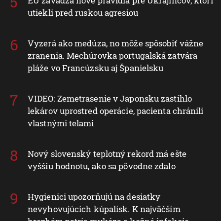
EÚ zavádza nové pravidlá pre Ukrajincov, ktorí
utiekli pred ruskou agresiou
Vyzerá ako medúza, no môže spôsobiť vážne
zranenia. Mechúrovka portugalská zatvára
pláže vo Francúzsku aj Španielsku
VIDEO: Zemetrasenie v Japonsku zastihlo
lekárov uprostred operácie, pacienta chránili
vlastnými telami
Nový slovenský teplotný rekord má ešte
vyššiu hodnotu, ako sa pôvodne zdalo
Hygienici upozorňujú na desiatky
nevyhovujúcich kúpalísk. K najväčším