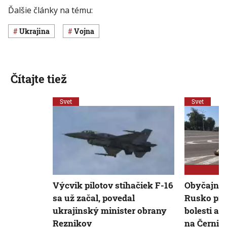
Ďalšie články na tému:
Ukrajina
vojna
Čítajte tiež
Svet
Svet
Výcvik pilotov stíhačiek F-16
Obyčajná 
sa už začal, povedal
Rusko pre
ukrajinský minister obrany
bolesti a s
Reznikov
na Černih