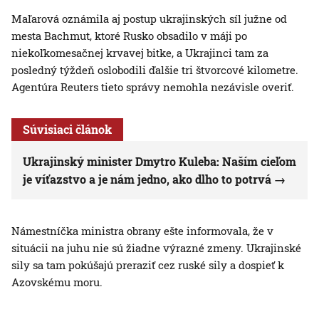
Maľarová oznámila aj postup ukrajinských síl južne od
mesta Bachmut, ktoré Rusko obsadilo v máji po
niekoľkomesačnej krvavej bitke, a Ukrajinci tam za
posledný týždeň oslobodili ďalšie tri štvorcové kilometre.
Agentúra Reuters tieto správy nemohla nezávisle overiť.
Súvisiaci článok
Ukrajinský minister Dmytro Kuleba: Naším cieľom
je víťazstvo a je nám jedno, ako dlho to potrvá
Námestníčka ministra obrany ešte informovala, že v
situácii na juhu nie sú žiadne výrazné zmeny. Ukrajinské
sily sa tam pokúšajú preraziť cez ruské sily a dospieť k
Azovskému moru.