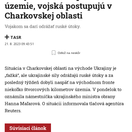
územie, vojská postupujú v
Charkovskej oblasti
Vojakom sa darí odrážať ruské útoky.
TASR
21. 8. 2023 09:43:51
Odlož na neskôr
Situácia v Charkovskej oblasti na východe Ukrajiny je
„ťažká“, ale ukrajinské sily odrážajú ruské útoky a za
posledný týždeň dobyli naspäť na východnom fronte
niekoľko štvorcových kilometrov územia. V pondelok to
oznámila námestníčka ukrajinského ministra obrany
Hanna Maľarová. O situácii informovala tlačová agentúra
Reuters.
Súvisiaci článok