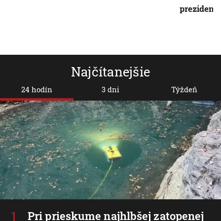
prezident
Najčítanejšie
24 hodín
3 dni
Týždeň
Pri prieskume najhlbšej zatopenej