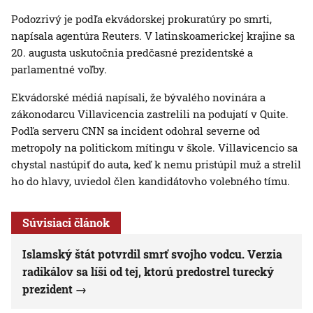
Podozrivý je podľa ekvádorskej prokuratúry po smrti,
napísala agentúra Reuters. V latinskoamerickej krajine sa
20. augusta uskutočnia predčasné prezidentské a
parlamentné voľby.
Ekvádorské médiá napísali, že bývalého novinára a
zákonodarcu Villavicencia zastrelili na podujatí v Quite.
Podľa serveru CNN sa incident odohral severne od
metropoly na politickom mítingu v škole. Villavicencio sa
chystal nastúpiť do auta, keď k nemu pristúpil muž a strelil
ho do hlavy, uviedol člen kandidátovho volebného tímu.
Súvisiaci článok
Islamský štát potvrdil smrť svojho vodcu. Verzia
radikálov sa líši od tej, ktorú predostrel turecký
prezident