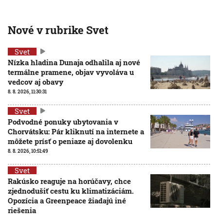
Nové v rubrike Svet
Svet
Nízka hladina Dunaja odhalila aj nové
termálne pramene, objav vyvoláva u
vedcov aj obavy
8. 8. 2026, 11:30:31
Svet
Podvodné ponuky ubytovania v
Chorvátsku: Pár kliknutí na internete a
môžete prísť o peniaze aj dovolenku
8. 8. 2026, 10:51:49
Svet
Rakúsko reaguje na horúčavy, chce
zjednodušiť cestu ku klimatizáciám.
Opozícia a Greenpeace žiadajú iné
riešenia