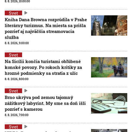
8. 8. 2026, 10:00:00
Svet
Kniha Dana Browna rozprúdila v Prahe
literárny turizmus. Na miesta sa prišla
pozrieť aj najväčšia streamovacia
služba
8. 8. 2026, 9:00:00
Svet
Na Sicílii končia turistami obľúbené
konské povozy. Po rokoch kritiky za
hrozné podmienky sa stratia z ulíc
8. 8. 2026, 8:00:00
Svet
Brno ukrýva pod zemou tajomný
zážitkový labyrint. My sme sa doň išli
pozrieť s kamerou
8. 8. 2026, 7:00:00
Svet