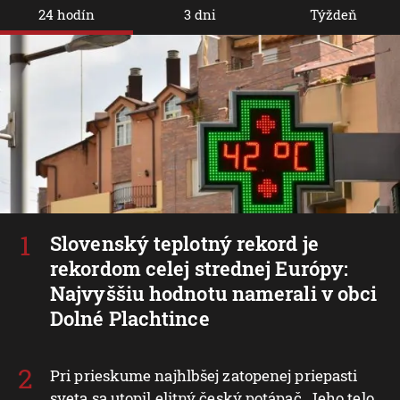
24 hodín
3 dni
Týždeň
Slovenský teplotný rekord je
rekordom celej strednej Európy:
Najvyššiu hodnotu namerali v obci
Dolné Plachtince
Pri prieskume najhlbšej zatopenej priepasti
sveta sa utopil elitný český potápač. Jeho telo