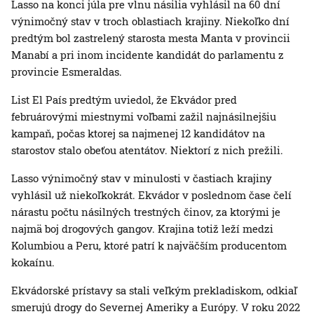
Lasso na konci júla pre vlnu násilia vyhlásil na 60 dní
výnimočný stav v troch oblastiach krajiny. Niekoľko dní
predtým bol zastrelený starosta mesta Manta v provincii
Manabí a pri inom incidente kandidát do parlamentu z
provincie Esmeraldas.
List El País predtým uviedol, že Ekvádor pred
februárovými miestnymi voľbami zažil najnásilnejšiu
kampaň, počas ktorej sa najmenej 12 kandidátov na
starostov stalo obeťou atentátov. Niektorí z nich prežili.
Lasso výnimočný stav v minulosti v častiach krajiny
vyhlásil už niekoľkokrát. Ekvádor v poslednom čase čelí
nárastu počtu násilných trestných činov, za ktorými je
najmä boj drogových gangov. Krajina totiž leží medzi
Kolumbiou a Peru, ktoré patrí k najväčším producentom
kokaínu.
Ekvádorské prístavy sa stali veľkým prekladiskom, odkiaľ
smerujú drogy do Severnej Ameriky a Európy. V roku 2022