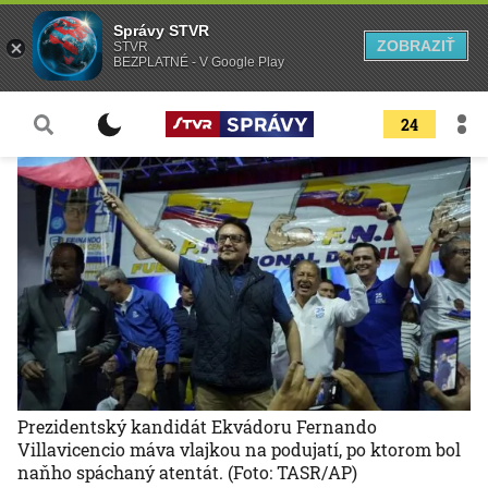
Správy STVR
ZOBRAZIŤ
STVR
BEZPLATNÉ - V Google Play
24
Prezidentský kandidát Ekvádoru Fernando
Villavicencio máva vlajkou na podujatí, po ktorom bol
naňho spáchaný atentát.
(Foto: TASR/AP)