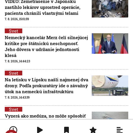
VIDEO: Zemetrasenie v Japonsku
zastihlo lekárov uprostred operácie,
pacienta chránili vlastnými telami
7. 8. 2026, 15:01:59
Svet
Nemecký kancelár Merz čelí silnejúcej
kritike pre štátnickú neschopnosť.
Jeho dôvera v udržanie jednotnosti
klesá
7. 8. 2026, 14:44:23
Svet
Na letisku v Lipsku našli najmenej dva
drony. Podľa prokuratúry ide o závažný
útok na nemeckú infraštruktúru
7. 8. 2026, 14:43:39
Svet
Vyzerá ako medúza, no môže spôsobiť
vážne zranenia. Mechúrovka
portugalská zatvára pláže vo