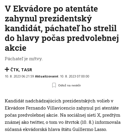
V Ekvádore po atentáte
zahynul prezidentský
kandidát, páchateľ ho strelil
do hlavy počas predvolebnej
akcie
Páchateľ je mŕtvy.
ČTK
,
TASR
10. 8. 2023 06:21:59
Aktualizované:
10. 8. 2023 07:00:00
Odlož na neskôr
Kandidát nadchádzajúcich prezidentských volieb v
Ekvádore Fernando Villavicencio zahynul pri atentáte
počas predvolebnej akcie. Na sociálnej sieti X, predtým
známej ako twitter, o tom vo štvrtok (10. 8.) informovala
súčasná ekvádorská hlava štátu Guillermo Lasso.