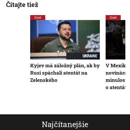
Čítajte tiež
Svet
Svet
Kyjev má záložný plán, ak by
V Mexiku 
Rusi spáchali atentát na
novinára.
Zelenského
minulosti
o atentát
Najčítanejšie