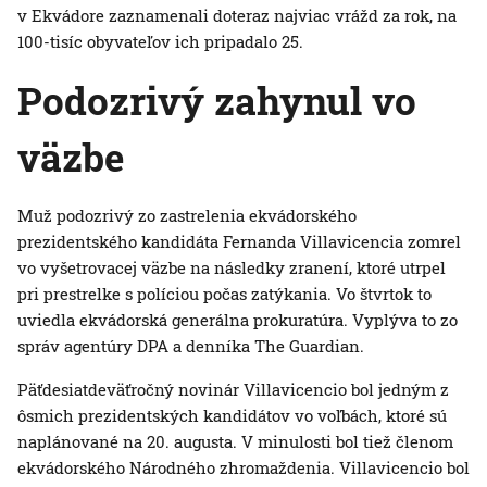
v Ekvádore zaznamenali doteraz najviac vrážd za rok, na
100-tisíc obyvateľov ich pripadalo 25.
Podozrivý zahynul vo
väzbe
Muž podozrivý zo zastrelenia ekvádorského
prezidentského kandidáta Fernanda Villavicencia zomrel
vo vyšetrovacej väzbe na následky zranení, ktoré utrpel
pri prestrelke s políciou počas zatýkania. Vo štvrtok to
uviedla ekvádorská generálna prokuratúra. Vyplýva to zo
správ agentúry DPA a denníka The Guardian.
Päťdesiatdeväťročný novinár Villavicencio bol jedným z
ôsmich prezidentských kandidátov vo voľbách, ktoré sú
naplánované na 20. augusta. V minulosti bol tiež členom
ekvádorského Národného zhromaždenia. Villavicencio bol