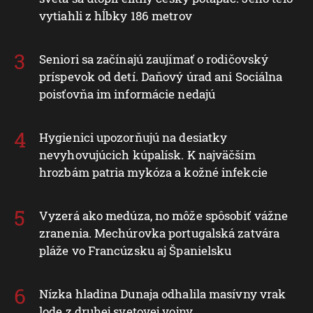
vytiahli z hĺbky 186 metrov
Seniori sa začínajú zaujímať o rodičovský
príspevok od detí. Daňový úrad ani Sociálna
poisťovňa im informácie nedajú
Hygienici upozorňujú na desiatky
nevyhovujúcich kúpalísk. K najväčším
hrozbám patria mykóza a kožné infekcie
Vyzerá ako medúza, no môže spôsobiť vážne
zranenia. Mechúrovka portugalská zatvára
pláže vo Francúzsku aj Španielsku
Nízka hladina Dunaja odhalila masívny vrak
lode z druhej svetovej vojny