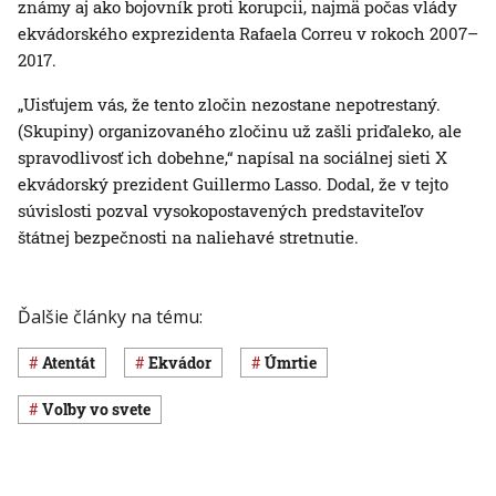
známy aj ako bojovník proti korupcii, najmä počas vlády
ekvádorského exprezidenta Rafaela Correu v rokoch 2007–
2017.
„Uisťujem vás, že tento zločin nezostane nepotrestaný.
(Skupiny) organizovaného zločinu už zašli priďaleko, ale
spravodlivosť ich dobehne,“ napísal na sociálnej sieti X
ekvádorský prezident Guillermo Lasso. Dodal, že v tejto
súvislosti pozval vysokopostavených predstaviteľov
štátnej bezpečnosti na naliehavé stretnutie.
Ďalšie články na tému:
atentát
Ekvádor
úmrtie
voľby vo svete