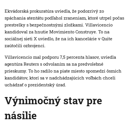
Ekvádorská prokuratúra uviedla, že podozrivý zo
spáchania atentátu podľahol zraneniam, ktoré utrpel počas
prestrelky s bezpečnostnými zložkami. Villavicencio
kandidoval za hnutie Movimiento Construye. To na
sociálnej sieti X uviedlo, že na ich kancelárie v Quite
zaútočili ozbrojenci.
Villavicencio mal podporu 7,5 percenta hlasov, uviedla
agentúra Reuters s odvolaním sa na predvolebné
prieskumy. To ho radilo na piate miesto spomedzi ôsmich
kandidátov, ktorí sa v nadchádzajúcich voľbách chceli
uchádzať o prezidentský úrad.
Výnimočný stav pre
násilie