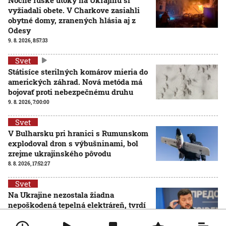
vyžiadali obete. V Charkove zasiahli
obytné domy, zranených hlásia aj z
Odesy
9. 8. 2026, 8:57:33
Svet
Státisíce sterilných komárov mieria do
amerických záhrad. Nová metóda má
bojovať proti nebezpečnému druhu
9. 8. 2026, 7:00:00
Svet
V Bulharsku pri hranici s Rumunskom
explodoval dron s výbušninami, bol
zrejme ukrajinského pôvodu
8. 8. 2026, 17:52:27
Svet
Na Ukrajine nezostala žiadna
nepoškodená tepelná elektráreň, tvrdí
V. Zelenskyj
8. 8. 2026, 15:34:46