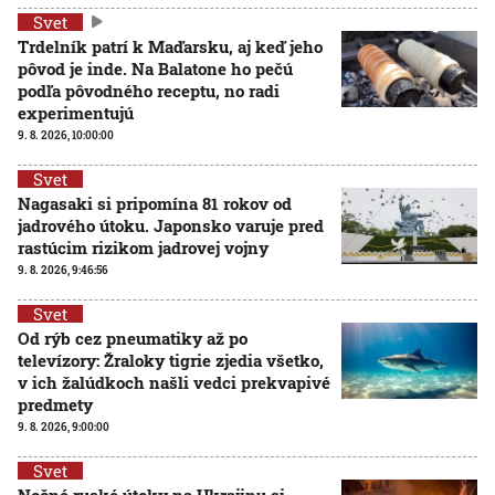
Svet
Trdelník patrí k Maďarsku, aj keď jeho
pôvod je inde. Na Balatone ho pečú
podľa pôvodného receptu, no radi
experimentujú
9. 8. 2026, 10:00:00
Svet
Nagasaki si pripomína 81 rokov od
jadrového útoku. Japonsko varuje pred
rastúcim rizikom jadrovej vojny
9. 8. 2026, 9:46:56
Svet
Od rýb cez pneumatiky až po
televízory: Žraloky tigrie zjedia všetko,
v ich žalúdkoch našli vedci prekvapivé
predmety
9. 8. 2026, 9:00:00
Svet
Nočné ruské útoky na Ukrajinu si