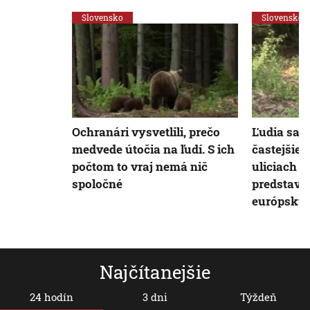
Slovensko
Slovensko
Ochranári vysvetlili, prečo
Ľudia sa s
medvede útočia na ľudí. S ich
častejšie 
počtom to vraj nemá nič
uliciach m
spoločné
predstavu
európsky
Najčítanejšie
24 hodín
3 dni
Týždeň