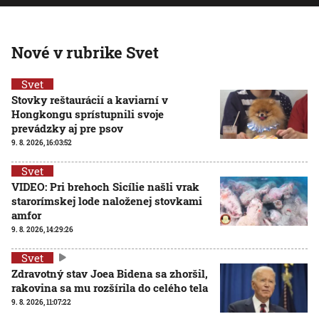
Nové v rubrike Svet
Svet
Stovky reštaurácií a kaviarní v
Hongkongu sprístupnili svoje
prevádzky aj pre psov
9. 8. 2026, 16:03:52
Svet
VIDEO: Pri brehoch Sicílie našli vrak
starorímskej lode naloženej stovkami
amfor
9. 8. 2026, 14:29:26
Svet
Zdravotný stav Joea Bidena sa zhoršil,
rakovina sa mu rozšírila do celého tela
9. 8. 2026, 11:07:22