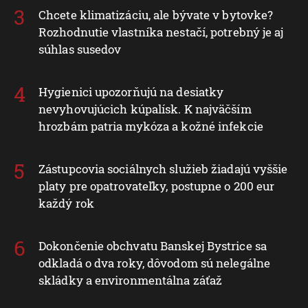
Chcete klimatizáciu, ale bývate v bytovke?
Rozhodnutie vlastníka nestačí, potrebný je aj
súhlas susedov
Hygienici upozorňujú na desiatky
nevyhovujúcich kúpalísk. K najväčším
hrozbám patria mykóza a kožné infekcie
Zástupcovia sociálnych služieb žiadajú vyššie
platy pre opatrovateľky, postupne o 200 eur
každý rok
Dokončenie obchvatu Banskej Bystrice sa
odkladá o dva roky, dôvodom sú nelegálne
skládky a environmentálna záťaž