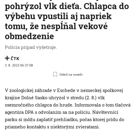
pohrýzol vlk dieťa. Chlapca do
výbehu vpustili aj napriek
tomu, že nespĺňal vekové
obmedzenie
Polícia prípad vyšetruje.
ČTK
3. 8. 2023 06:37:08
Odlož na neskôr
V zoologickej záhrade v Eschede v nemeckej spolkovej
krajine Dolné Sasko uhryzol v stredu (2. 8.) vlk
osemročného chlapca do hrude. Informovala o tom tlačová
agentúra DPA s odvolaním sa na políciu. Návštevníci
parku si môžu zaplatiť prehliadku, počas ktorej prídu do
priameho kontaktu s niektorými zvieratami.