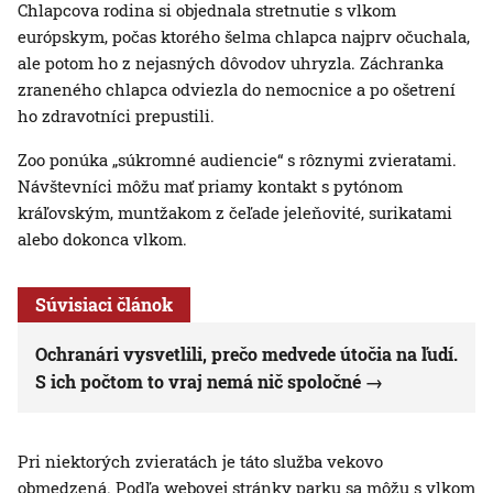
Chlapcova rodina si objednala stretnutie s vlkom
európskym, počas ktorého šelma chlapca najprv očuchala,
ale potom ho z nejasných dôvodov uhryzla. Záchranka
zraneného chlapca odviezla do nemocnice a po ošetrení
ho zdravotníci prepustili.
Zoo ponúka „súkromné audiencie“ s rôznymi zvieratami.
Návštevníci môžu mať priamy kontakt s pytónom
kráľovským, muntžakom z čeľade jeleňovité, surikatami
alebo dokonca vlkom.
Súvisiaci článok
Ochranári vysvetlili, prečo medvede útočia na ľudí.
S ich počtom to vraj nemá nič spoločné
Pri niektorých zvieratách je táto služba vekovo
obmedzená. Podľa webovej stránky parku sa môžu s vlkom