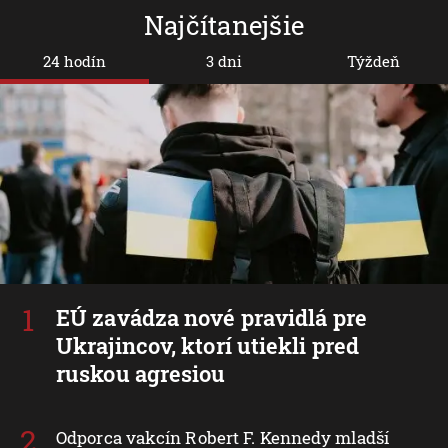
Najčítanejšie
24 hodín
3 dni
Týždeň
EÚ zavádza nové pravidlá pre
Ukrajincov, ktorí utiekli pred
ruskou agresiou
Odporca vakcín Robert F. Kennedy mladší