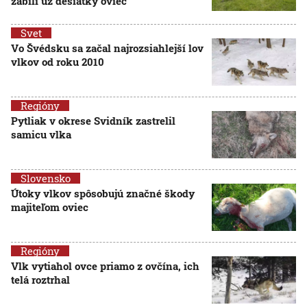
zabili už desiatky oviec
Svet
Vo Švédsku sa začal najrozsiahlejší lov
vlkov od roku 2010
Regióny
Pytliak v okrese Svidník zastrelil
samicu vlka
Slovensko
Útoky vlkov spôsobujú značné škody
majiteľom oviec
Regióny
Vlk vytiahol ovce priamo z ovčína, ich
telá roztrhal