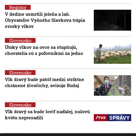
Regióny
V dedine usmrtili jeleňa a laň.
Obyvateľov Vyšného Slavkova trápia
svorky vlkov
Slovensko
Útoky vlkov na ovce sa stupňujú,
chovatelia sú s poľovníkmi za jedno
Slovensko
Vlk dravý bude patriť medzi striktne
chránené živočíchy, avizuje Budaj
Slovensko
Vlk dravý sa bude loviť naďalej, nulovú
kvótu nepresadili