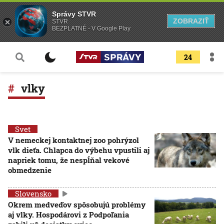
Správy STVR
ZOBRAZIŤ
STVR
BEZPLATNÉ - V Google Play
24
vlky
Svet
V nemeckej kontaktnej zoo pohrýzol
vlk dieťa. Chlapca do výbehu vpustili aj
napriek tomu, že nespĺňal vekové
obmedzenie
Slovensko
Okrem medveďov spôsobujú problémy
aj vlky. Hospodárovi z Podpoľania