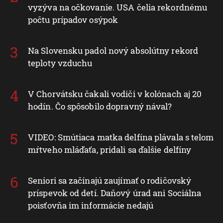
vyzýva na očkovanie. USA čelia rekordnému
počtu prípadov osýpok
Na Slovensku padol nový absolútny rekord
teploty vzduchu
V Chorvátsku čakali vodiči v kolónach aj 20
hodín. Čo spôsobilo dopravný nával?
VIDEO: Smútiaca matka delfína plávala s telom
mŕtveho mláďaťa, pridali sa ďalšie delfíny
Seniori sa začínajú zaujímať o rodičovský
príspevok od detí. Daňový úrad ani Sociálna
poisťovňa im informácie nedajú