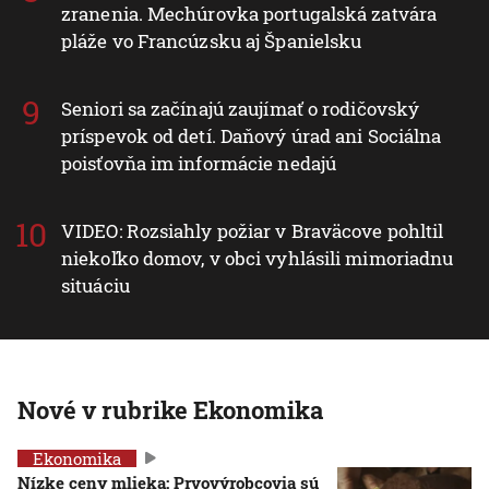
zranenia. Mechúrovka portugalská zatvára
pláže vo Francúzsku aj Španielsku
Seniori sa začínajú zaujímať o rodičovský
príspevok od detí. Daňový úrad ani Sociálna
poisťovňa im informácie nedajú
VIDEO: Rozsiahly požiar v Braväcove pohltil
niekoľko domov, v obci vyhlásili mimoriadnu
situáciu
Nové v rubrike Ekonomika
Ekonomika
Nízke ceny mlieka: Prvovýrobcovia sú