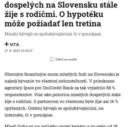
dospelých na Slovensku stále
žije s rodičmi. O hypotéku
môže požiadať len tretina
Mnohí bývajú so spolubývajúcimi či v prenájme.
SITA
27. 8. 2023 15:34:27
Odlož na neskôr
Hlavným finančným snom mladých ľudí na Slovensku je
najmä bývanie vo vlastnej nehnuteľnosti. V prieskume
agentúry Ipsos pre UniCredit Bank sa tak vyjadrilo 58 %
respondentov. Viac ako polovica mladých dospelých stále
žije s rodičmi. S partnerom vo vlastnom byte žije asi 16 %
opýtaných. Ostatní bývajú so spolubývajúcimi, na
internáte, či v prenájme.
Mladí ľudia sú na začiatku svojej kariéry a vo veku od 18