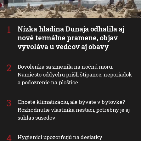
Nízka hladina Dunaja odhalila aj
nové termálne pramene, objav
vyvoláva u vedcov aj obavy
Dovolenka sa zmenila na nočnú moru.
Namiesto oddychu prišli štípance, neporiadok
a podozrenie na ploštice
Chcete klimatizáciu, ale bývate v bytovke?
Rozhodnutie vlastníka nestačí, potrebný je aj
súhlas susedov
Hygienici upozorňujú na desiatky