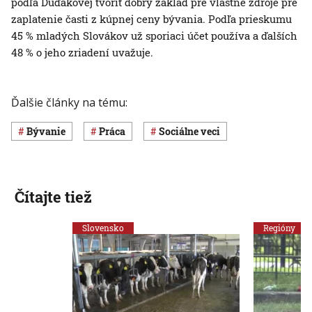
podľa Ďuďákovej tvoriť dobrý základ pre vlastné zdroje pre
zaplatenie časti z kúpnej ceny bývania. Podľa prieskumu
45 % mladých Slovákov už sporiaci účet používa a ďalších
48 % o jeho zriadení uvažuje.
Ďalšie články na tému:
Bývanie
Práca
Sociálne veci
Čítajte tiež
Slovensko
Regióny