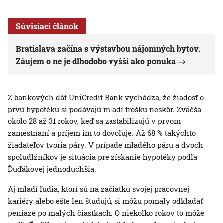
Súvisiaci článok
Bratislava začína s výstavbou nájomných bytov.
Záujem o ne je dlhodobo vyšší ako ponuka
Z bankových dát UniCredit Bank vychádza, že žiadosť o
prvú hypotéku si podávajú mladí trošku neskôr. Zväčša
okolo 28 až 31 rokov, keď sa zastabilizujú v prvom
zamestnaní a príjem im to dovoľuje. Až 68 % takýchto
žiadateľov tvoria páry. V prípade mladého páru a dvoch
spoludlžníkov je situácia pre získanie hypotéky podľa
Ďuďákovej jednoduchšia.
Aj mladí ľudia, ktorí sú na začiatku svojej pracovnej
kariéry alebo ešte len študujú, si môžu pomaly odkladať
peniaze po malých čiastkach. O niekoľko rokov to môže