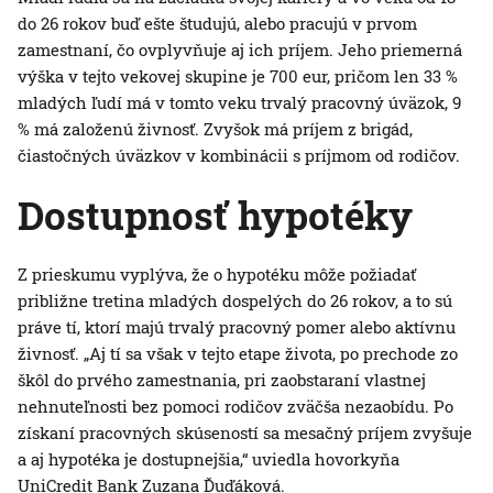
do 26 rokov buď ešte študujú, alebo pracujú v prvom
zamestnaní, čo ovplyvňuje aj ich príjem. Jeho priemerná
výška v tejto vekovej skupine je 700 eur, pričom len 33 %
mladých ľudí má v tomto veku trvalý pracovný úväzok, 9
% má založenú živnosť. Zvyšok má príjem z brigád,
čiastočných úväzkov v kombinácii s príjmom od rodičov.
Dostupnosť hypotéky
Z prieskumu vyplýva, že o hypotéku môže požiadať
približne tretina mladých dospelých do 26 rokov, a to sú
práve tí, ktorí majú trvalý pracovný pomer alebo aktívnu
živnosť. „Aj tí sa však v tejto etape života, po prechode zo
škôl do prvého zamestnania, pri zaobstaraní vlastnej
nehnuteľnosti bez pomoci rodičov zväčša nezaobídu. Po
získaní pracovných skúseností sa mesačný príjem zvyšuje
a aj hypotéka je dostupnejšia,“ uviedla hovorkyňa
UniCredit Bank Zuzana Ďuďáková.