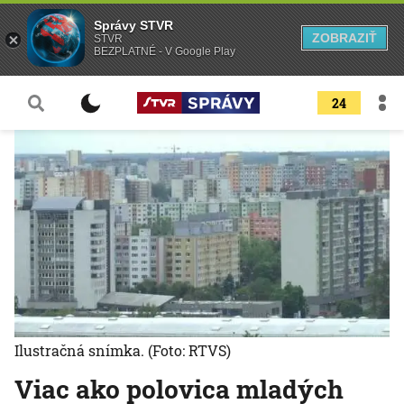
Správy STVR
ZOBRAZIŤ
STVR
BEZPLATNÉ - V Google Play
24
Ilustračná snímka.
(Foto: RTVS)
Viac ako polovica mladých