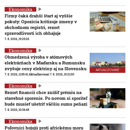
Ekonomika
Firmy čaká drahší štart aj vyššie
pokuty: Opozícia kritizuje zmeny v
obchodnom registri, rezort
spravodlivosti ich obhajuje
7. 8. 2026, 19:25:26
Ekonomika
Obmedzená výroba v atómových
elektrárňach v Maďarsku a Rumunsku
zvyšuje ceny elektriny aj na Slovensku
AKTUALIZOVANÉ
7. 8. 2026, 11:59:41
Aktualizované:
7. 8. 2026, 19:21:00
Ekonomika
Rezort financií chce znížiť prémiu na
stavebné sporenie. Po novom si sporiteľ
bude musieť ušetriť väčšiu sumu peňazí
7. 8. 2026, 10:34:48
Ekonomika
Poľovníci bojujú proti africkému moru