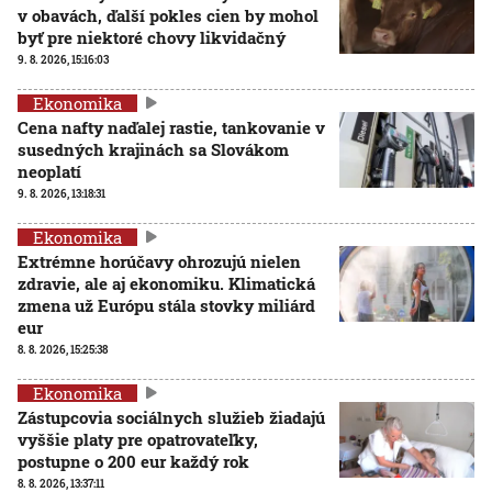
v obavách, ďalší pokles cien by mohol
byť pre niektoré chovy likvidačný
9. 8. 2026, 15:16:03
Ekonomika
Cena nafty naďalej rastie, tankovanie v
susedných krajinách sa Slovákom
neoplatí
9. 8. 2026, 13:18:31
Ekonomika
Extrémne horúčavy ohrozujú nielen
zdravie, ale aj ekonomiku. Klimatická
zmena už Európu stála stovky miliárd
eur
8. 8. 2026, 15:25:38
Ekonomika
Zástupcovia sociálnych služieb žiadajú
vyššie platy pre opatrovateľky,
postupne o 200 eur každý rok
8. 8. 2026, 13:37:11