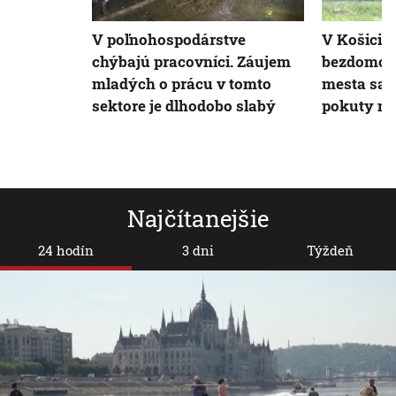
V poľnohospodárstve
V Košicia
chýbajú pracovníci. Záujem
bezdomovc
mladých o prácu v tomto
mesta sa n
sektore je dlhodobo slabý
pokuty n
Najčítanejšie
24 hodín
3 dni
Týždeň