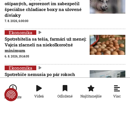
ošípaných, agrorezort im zabezpečil
špeciálne chladiace boxy na ulovené
diviaky
7. 8. 2026, 6:00:00
Ekonomika
Spotrebitelia sa tešia, farmári už menej:
Vajcia zlacneli na niekoľkoročné
minimum
6. 8. 2026, 19:14:05
Ekonomika
Spotrebiče nemusia po pár rokoch
končiť na smetisku. EÚ posilňuje právo
na opravu
6. 8. 2026, 13:44:01
Viac
Videá
Odložené
Najčítanejšie
Po minúte
Ekonomika
Rezort práce prišiel s návrhom rodinnej
karty so zľavami. Opozícia hovorí o
marketingovom ťahu
5. 8. 2026, 19:14:20