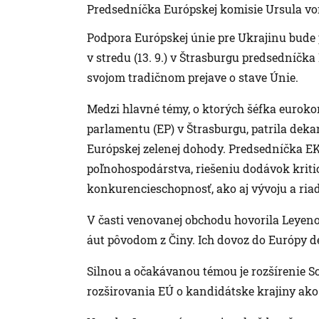
Predsedníčka Európskej komisie Ursula vo
Podpora Európskej únie pre Ukrajinu bude p
v stredu (13. 9.) v Štrasburgu predsedníčk
svojom tradičnom prejave o stave Únie.
Medzi hlavné témy, o ktorých šéfka eurok
parlamentu (EP) v Štrasburgu, patrila deka
Európskej zelenej dohody. Predsedníčka E
poľnohospodárstva, riešeniu dodávok kriti
konkurencieschopnosť, ako aj vývoju a riad
V časti venovanej obchodu hovorila Leyen
áut pôvodom z Činy. Ich dovoz do Európy d
Silnou a očakávanou témou je rozšírenie 
rozširovania EÚ o kandidátske krajiny ak