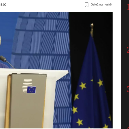
45:00
Odlož na neskôr