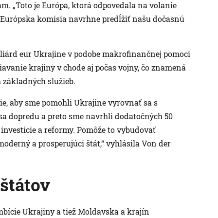
. „Toto je Európa, ktorá odpovedala na volanie
e Európska komisia navrhne predĺžiť našu dočasnú
miliárd eur Ukrajine v podobe makrofinančnej pomoci
avanie krajiny v chode aj počas vojny, čo znamená
h základných služieb.
ie, aby sme pomohli Ukrajine vyrovnať sa s
sa dopredu a preto sme navrhli dodatočných 50
 investície a reformy. Pomôže to vybudovať
oderný a prosperujúci štát,“ vyhlásila Von der
 štátov
ambície Ukrajiny a tiež Moldavska a krajín