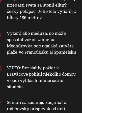
priepasti sveta sa utopil elitný
český potápač. Jeho telo vytiahli z
hĺbky 186 metrov
Vyzerá ako medúza, no môže
spôsobiť vážne zranenia.
Mechúrovka portugalská zatvára
pláže vo Francúzsku aj Španielsku
VIDEO: Rozsiahly požiar v
Braväcove pohltil niekoľko domov,
v obci vyhlásili mimoriadnu
situáciu
Seniori sa začínajú zaujímať o
rodičovský príspevok od detí.