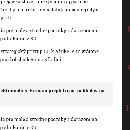
rejave o stave Únie spomína aj potrebu
Ten by mal riešiť nedostatok pracovnej sily a
ý trh.
enia pre malé a stredné podniky s dôrazom na
 podnikanie v EÚ.
 strategický prístup EÚ k Afrike. A to vrátane
 prosí obchodovaniu s ľuďmi.
elektromobily. Firmám preplatí časť nákladov na
enia pre malé a stredné podniky s dôrazom na
 podnikanie v EÚ.