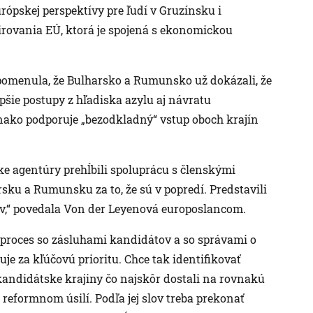
pskej perspektívy pre ľudí v Gruzínsku i
irovania EÚ, ktorá je spojená s ekonomickou
pomenula, že Bulharsko a Rumunsko už dokázali, že
pšie postupy z hľadiska azylu aj návratu
nako podporuje „bezodkladný“ vstup oboch krajín
ke agentúry prehĺbili spoluprácu s členskými
sku a Rumunsku za to, že sú v popredí. Predstavili
tov,“ povedala Von der Leyenová europoslancom.
ý proces so zásluhami kandidátov a so správami o
je za kľúčovú prioritu. Chce tak identifikovať
 kandidátske krajiny čo najskôr dostali na rovnakú
 reformnom úsilí. Podľa jej slov treba prekonať