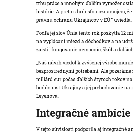
trhu práce a mnohým ďalším vymoženostiam
histórie. A preto s hrdosťou oznamujem, ž
právnu ochranu Ukrajincov v EÚ,“ uviedla.
Podľa jej slov Únia tento rok poskytla 12 
na vyplácaní miezd a dôchodkov a na udrži
zaistiť fungovanie nemocníc, škôl a ďalšíc
„Náš návrh viedol k zvýšenej výrobe muníc
bezprostrednými potrebami. Ale pozeráme 
miliárd eur počas ďalších štyroch rokov na
budúcnosť Ukrajiny a jej prebudovanie na m
Leyenová.
Integračné ambície
V tejto súvislosti podporila aj integračné 