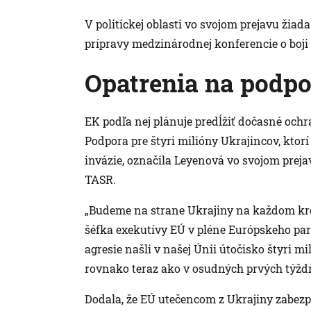
V politickej oblasti vo svojom prejavu žiada
prípravy medzinárodnej konferencie o boji
Opatrenia na podpo
EK podľa nej plánuje predĺžiť dočasné och
Podpora pre štyri milióny Ukrajincov, ktorí
invázie, označila Leyenová vo svojom preja
TASR.
„Budeme na strane Ukrajiny na každom krok
šéfka exekutívy EÚ v pléne Európskeho par
agresie našli v našej Únii útočisko štyri mil
rovnako teraz ako v osudných prvých týžd
Dodala, že EÚ utečencom z Ukrajiny zabezpeč