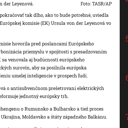
n der Leyenová.
Foto: TASR/AP
okračovať tak dlho, ako to bude potrebné, uviedla
a Európskej komisie (EK) Ursula von der Leyenová vo
omisie hovorila pred poslancami Európskeho
rbonizácia priemyslu v spojitosti s presadzovaním
K sa venovala aj budúcnosti európskeho
ckých surovín, aby sa posilnila európska
eniu umelej inteligencie v prospech ľudí.
ová o antisubvenčnom prešetrovaní elektrických
eformuje jednotný európsky trh.
Schengenu o Rumunsko a Bulharsko a tiež proces
o Ukrajina, Moldavsko a štáty západného Balkánu.