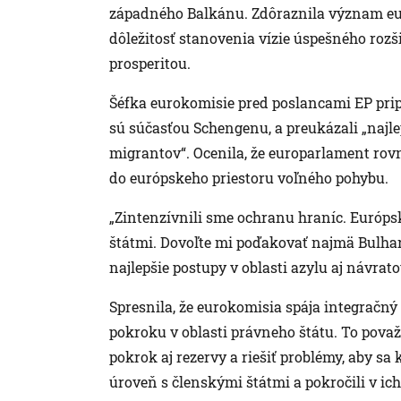
západného Balkánu. Zdôraznila význam euró
dôležitosť stanovenia vízie úspešného rozš
prosperitou.
Šéfka eurokomisie pred poslancami EP pri
sú súčasťou Schengenu, a preukázali „najle
migrantov“. Ocenila, že europarlament rov
do európskeho priestoru voľného pohybu.
„Zintenzívnili sme ochranu hraníc. Európs
štátmi. Dovoľte mi poďakovať najmä Bulhar
najlepšie postupy v oblasti azylu aj návra
Spresnila, že eurokomisia spája integračn
pokroku v oblasti právneho štátu. To považu
pokrok aj rezervy a riešiť problémy, aby sa
úroveň s členskými štátmi a pokročili v ich