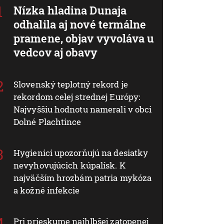
Nízka hladina Dunaja
odhalila aj nové termálne
pramene, objav vyvoláva u
vedcov aj obavy
Slovenský teplotný rekord je
rekordom celej strednej Európy:
Najvyššiu hodnotu namerali v obci
Dolné Plachtince
Hygienici upozorňujú na desiatky
nevyhovujúcich kúpalísk. K
najväčším hrozbám patria mykóza
a kožné infekcie
Pri prieskume najhlbšej zatopenej