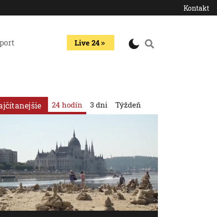
Kontakt
port
Live 24
24 hodín
3 dni
Týždeň
ajčítanejšie