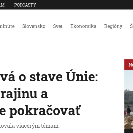
AM
PODCASTY
minúte
Slovensko
Svet
Ekonomika
Regióny
Š
N
vá o stave Únie:
rajinu a
e pokračovať
novala viacerým témam.