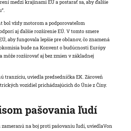
rení medzi krajinami EÚ a postarať sa, aby ďalšie
u“.
nt bol vždy motorom a podporovateľom
odporí aj ďalšie rozšírenie EÚ. V tomto smere
 EÚ, aby fungovala lepšie pre občanov, čo znamená
urokomisia bude na Konvent o budúcnosti Európy
a môže rozširovať aj bez zmien v základnej
enú tranzíciu, uviedla predsedníčka EK. Zároveň
trických vozidiel prichádzajúcich do Únie z Číny.
isom pašovania ľudí
zameranú na boj proti pašovaniu ľudí, uviedlaVon