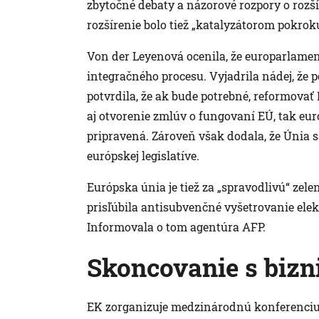
zbytočné debaty a názorové rozpory o rozší
rozšírenie bolo tiež „katalyzátorom pokrok
Von der Leyenová ocenila, že europarlame
integračného procesu. Vyjadrila nádej, že p
potvrdila, že ak bude potrebné, reformovať
aj otvorenie zmlúv o fungovaní EÚ, tak e
pripravená. Zároveň však dodala, že Únia s
európskej legislatíve.
Európska únia je tiež za „spravodlivú“ zel
prisľúbila antisubvenčné vyšetrovanie elek
Informovala o tom agentúra AFP.
Skoncovanie s bizn
EK zorganizuje medzinárodnú konferenciu 