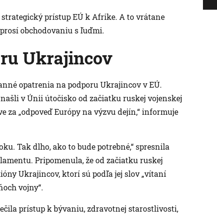
 strategický prístup EÚ k Afrike. A to vrátane
 prosí obchodovaniu s ľuďmi.
ru Ukrajincov
ranné opatrenia na podporu Ukrajincov v EÚ.
 našli v Únii útočisko od začiatku ruskej vojenskej
ve za „odpoveď Európy na výzvu dejín,“ informuje
u. Tak dlho, ako to bude potrebné,“ spresnila
lamentu. Pripomenula, že od začiatku ruskej
ióny Ukrajincov, ktorí sú podľa jej slov „vítaní
ňoch vojny“.
ila prístup k bývaniu, zdravotnej starostlivosti,