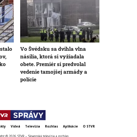
stalo
Vo Švédsku sa dvihla vlna
Norma Euro 
ov,
násilia, ktorá si vyžiadala
taká tvrdá, 
sko
obete. Premiér si predvolal
Ekoaktivisti
vedenie tamojšej armády a
sa podvolil 
polície
kty
Videá
Televízia
Rozhlas
Aplikácie
O STVR
ght © 2026 STVR – Slovenská televízia a rozhlas