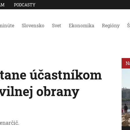
AM
PODCASTY
minúte
Slovensko
Svet
Ekonomika
Regióny
Š
N
stane účastníkom
ilnej obrany
enarčič.