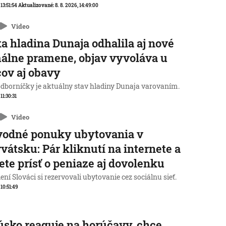
 13:51:54
Aktualizované:
8. 8. 2026, 14:49:00
Video
a hladina Dunaja odhalila aj nové
álne pramene, objav vyvoláva u
ov aj obavy
odborníčky je aktuálny stav hladiny Dunaja varovaním.
 11:30:31
Video
vodné ponuky ubytovania v
vátsku: Pár kliknutí na internete a
te prísť o peniaze aj dovolenku
ní Slováci si rezervovali ubytovanie cez sociálnu sieť.
 10:51:49
sko reaguje na horúčavy, chce