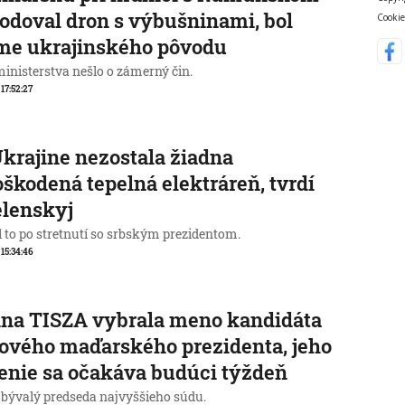
odoval dron s výbušninami, bol
Cookie
me ukrajinského pôvodu
ministerstva nešlo o zámerný čin.
 17:52:27
krajine nezostala žiadna
škodená tepelná elektráreň, tvrdí
elenskyj
l to po stretnutí so srbským prezidentom.
 15:34:46
na TISZA vybrala meno kandidáta
ového maďarského prezidenta, jeho
enie sa očakáva budúci týždeň
 bývalý predseda najvyššieho súdu.