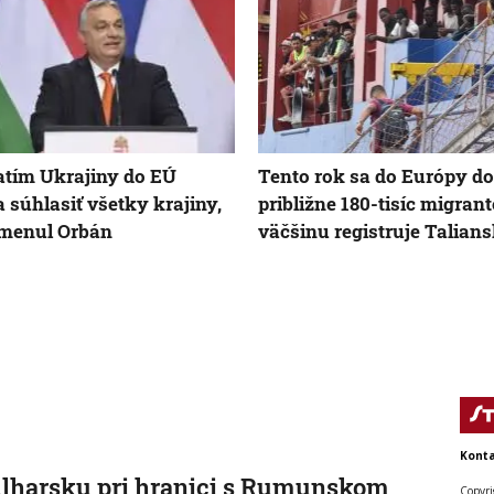
jatím Ukrajiny do EÚ
Tento rok sa do Európy do
 súhlasiť všetky krajiny,
približne 180-tisíc migrant
omenul Orbán
väčšinu registruje Talian
Konta
lharsku pri hranici s Rumunskom
Copyri