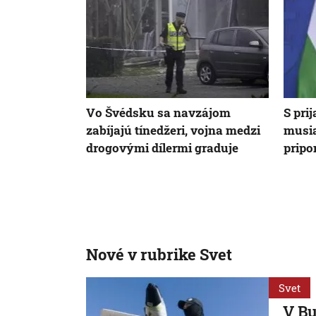
Vo Švédsku sa navzájom
S pri
zabíjajú tínedžeri, vojna medzi
musia
drogovými dílermi graduje
prip
Nové v rubrike Svet
Svet
V Bu