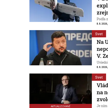
expl
zrej
Podľa 
8. 8. 2026,
Svet
Na U
nepo
V. Z
Uviedo
8. 8. 2026,
Svet
Vlád
na n
zvol
Je ním
AKTUALIZOVANÉ