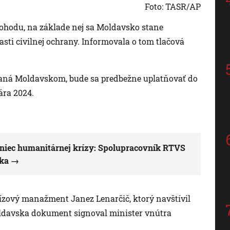
Foto: TASR/AP
dohodu, na základe nej sa Moldavsko stane
ti civilnej ochrany. Informovala o tom tlačová
ovaná Moldavskom, bude sa predbežne uplatňovať do
ára 2024.
oniec humanitárnej krízy: Spolupracovník RTVS
ska
ízový manažment Janez Lenarčič, ktorý navštívil
davska dokument signoval minister vnútra