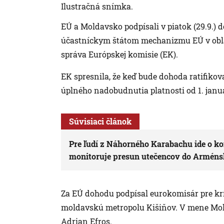
Ilustračná snímka.
EÚ a Moldavsko podpísali v piatok (29.9.) 
účastníckym štátom mechanizmu EÚ v oblas
správa Európskej komisie (EK).
EK spresnila, že keď bude dohoda ratifik
úplného nadobudnutia platnosti od 1. janu
Súvisiaci článok
Pre ľudí z Náhorného Karabachu ide o k
monitoruje presun utečencov do Armén
Za EÚ dohodu podpísal eurokomisár pre kr
moldavskú metropolu Kišiňov. V mene Mol
Adrian Efros.