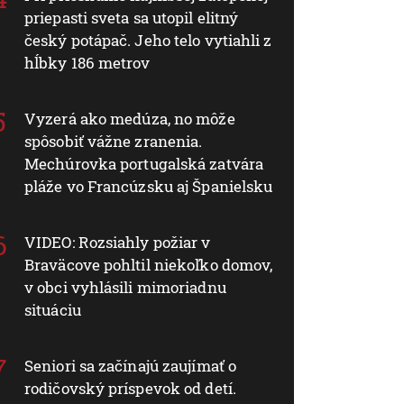
priepasti sveta sa utopil elitný
český potápač. Jeho telo vytiahli z
hĺbky 186 metrov
Vyzerá ako medúza, no môže
spôsobiť vážne zranenia.
Mechúrovka portugalská zatvára
pláže vo Francúzsku aj Španielsku
VIDEO: Rozsiahly požiar v
Braväcove pohltil niekoľko domov,
v obci vyhlásili mimoriadnu
situáciu
Seniori sa začínajú zaujímať o
rodičovský príspevok od detí.