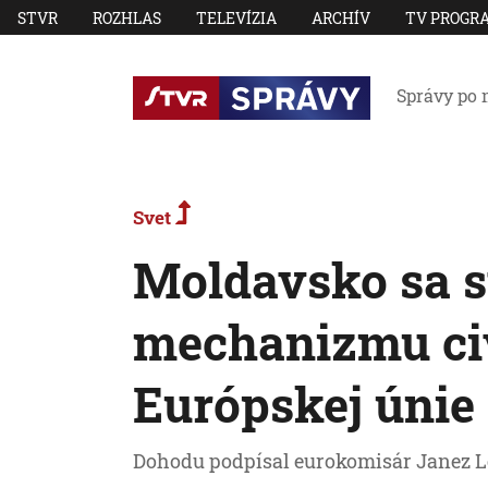
STVR
ROZHLAS
TELEVÍZIA
ARCHÍV
TV PROGR
Správy po 
Svet
Moldavsko sa 
mechanizmu civ
Európskej únie
Dohodu podpísal eurokomisár Janez L