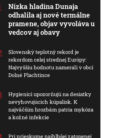
Nízka hladina Dunaja
odhalila aj nové termálne
pramene, objav vyvoláva u
vedcov aj obavy
Slovenský teplotný rekord je
rekordom celej strednej Európy:
Najvyššiu hodnotu namerali v obci
Dolné Plachtince
Hygienici upozorňujú na desiatky
nevyhovujúcich kúpalísk. K
najväčším hrozbám patria mykóza
a kožné infekcie
Pri prieskume najhlbšej zatopenej