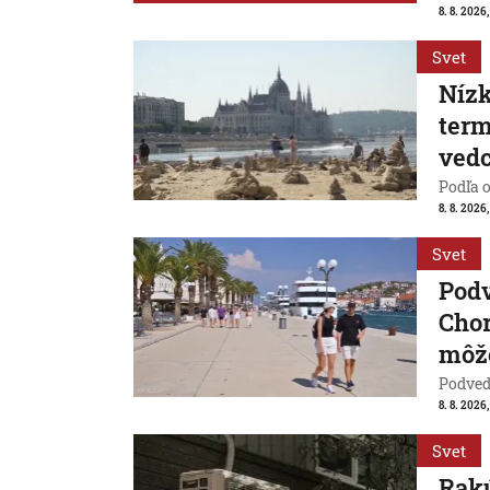
8. 8. 2026,
Svet
Nízk
term
vedc
Podľa 
8. 8. 2026,
Svet
Pod
Chor
môže
Podvede
8. 8. 2026,
Svet
Rakú