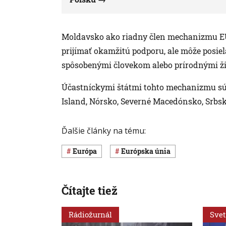
Moldavsko ako riadny člen mechanizmu EÚ 
prijímať okamžitú podporu, ale môže posi
spôsobenými človekom alebo prírodnými ži
Účastníckymi štátmi tohto mechanizmu sú 
Island, Nórsko, Severné Macedónsko, Srbsk
Ďalšie články na tému:
Európa
Európska únia
Čítajte tiež
Rádiožurnál
Svet