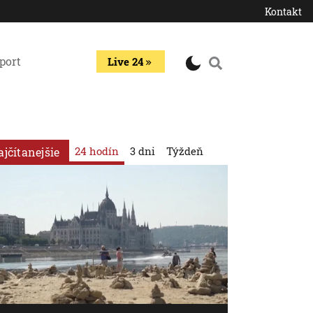
Kontakt
port
Live 24
24 hodín
3 dni
Týždeň
ajčítanejšie