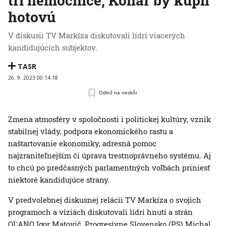
tri nemocnice, Kollár by kúpil
hotovú
V diskusii TV Markíza diskutovali lídri viacerých
kandidujúcich subjektov.
TASR
26. 9. 2023 00:14:18
Odlož na neskôr
Zmena atmosféry v spoločnosti i politickej kultúry, vznik
stabilnej vlády, podpora ekonomického rastu a
naštartovanie ekonomiky, adresná pomoc
najzraniteľnejším či úprava trestnoprávneho systému. Aj
to chcú po predčasných parlamentných voľbách priniesť
niektoré kandidujúce strany.
V predvolebnej diskusnej relácii TV Markíza o svojich
programoch a víziách diskutovali lídri hnutí a strán
OĽANO Igor Matovič, Progresívne Slovensko (PS) Michal