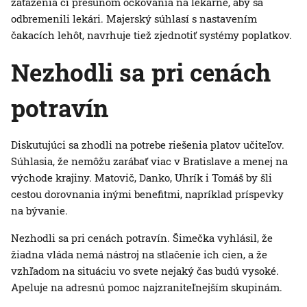
zaťaženia či presunom očkovania na lekárne, aby sa
odbremenili lekári. Majerský súhlasí s nastavením
čakacích lehôt, navrhuje tiež zjednotiť systémy poplatkov.
Nezhodli sa pri cenách
potravín
Diskutujúci sa zhodli na potrebe riešenia platov učiteľov.
Súhlasia, že nemôžu zarábať viac v Bratislave a menej na
východe krajiny. Matovič, Danko, Uhrík i Tomáš by šli
cestou dorovnania inými benefitmi, napríklad príspevky
na bývanie.
Nezhodli sa pri cenách potravín. Šimečka vyhlásil, že
žiadna vláda nemá nástroj na stlačenie ich cien, a že
vzhľadom na situáciu vo svete nejaký čas budú vysoké.
Apeluje na adresnú pomoc najzraniteľnejším skupinám.