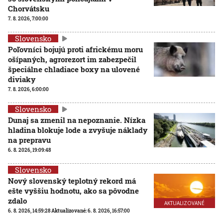
Chorvátsku
7. 8. 2026, 7:00:00
Slovensko
Poľovníci bojujú proti africkému moru
ošípaných, agrorezort im zabezpečil
špeciálne chladiace boxy na ulovené
diviaky
7. 8. 2026, 6:00:00
Slovensko
Dunaj sa zmenil na nepoznanie. Nízka
hladina blokuje lode a zvyšuje náklady
na prepravu
6. 8. 2026, 19:09:48
Slovensko
Nový slovenský teplotný rekord má
ešte vyššiu hodnotu, ako sa pôvodne
zdalo
AKTUALIZOVANÉ
6. 8. 2026, 14:59:28
Aktualizované:
6. 8. 2026, 16:57:00