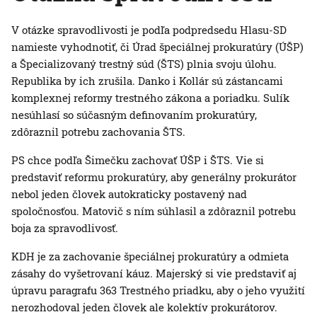
V otázke spravodlivosti je podľa podpredsedu Hlasu-SD
namieste vyhodnotiť, či Úrad špeciálnej prokuratúry (ÚŠP)
a Špecializovaný trestný súd (ŠTS) plnia svoju úlohu.
Republika by ich zrušila. Danko i Kollár sú zástancami
komplexnej reformy trestného zákona a poriadku. Sulík
nesúhlasí so súčasným definovaním prokuratúry,
zdôraznil potrebu zachovania ŠTS.
PS chce podľa Šimečku zachovať ÚŠP i ŠTS. Vie si
predstaviť reformu prokuratúry, aby generálny prokurátor
nebol jeden človek autokraticky postavený nad
spoločnosťou. Matovič s ním súhlasil a zdôraznil potrebu
boja za spravodlivosť.
KDH je za zachovanie špeciálnej prokuratúry a odmieta
zásahy do vyšetrovaní káuz. Majerský si vie predstaviť aj
úpravu paragrafu 363 Trestného priadku, aby o jeho využití
nerozhodoval jeden človek ale kolektív prokurátorov.