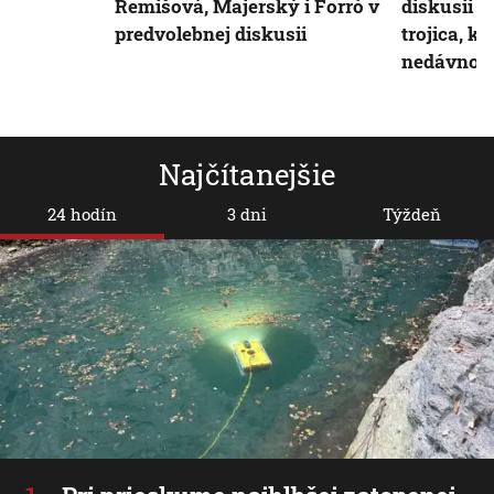
Remišová, Majerský i Forró v
diskusii R
predvolebnej diskusii
trojica, kt
nedávno v
Najčítanejšie
24 hodín
3 dni
Týždeň