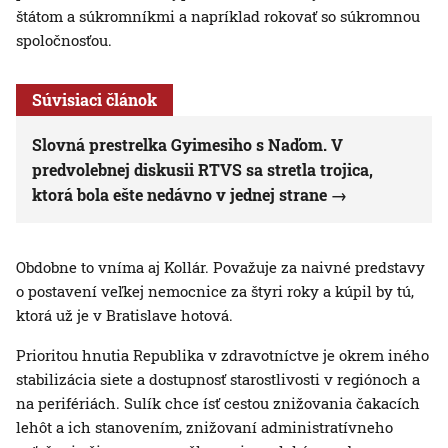
štátom a súkromníkmi a napríklad rokovať so súkromnou
spoločnosťou.
Súvisiaci článok
Slovná prestrelka Gyimesiho s Naďom. V
predvolebnej diskusii RTVS sa stretla trojica,
ktorá bola ešte nedávno v jednej strane
Obdobne to vníma aj Kollár. Považuje za naivné predstavy
o postavení veľkej nemocnice za štyri roky a kúpil by tú,
ktorá už je v Bratislave hotová.
Prioritou hnutia Republika v zdravotníctve je okrem iného
stabilizácia siete a dostupnosť starostlivosti v regiónoch a
na perifériách. Sulík chce ísť cestou znižovania čakacích
lehôt a ich stanovením, znižovaní administratívneho