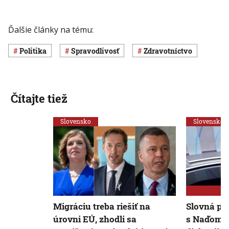
Ďalšie články na tému:
Politika
spravodlivosť
Zdravotníctvo
Čítajte tiež
Slovensko
Slovensko
Migráciu treba riešiť na
Slovná pr
úrovni EÚ, zhodli sa
s Naďom. 