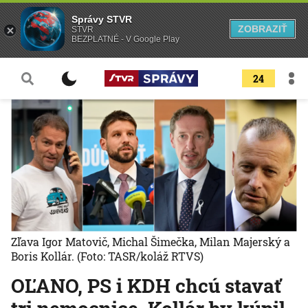
Správy STVR
ZOBRAZIŤ
STVR
BEZPLATNÉ - V Google Play
24
Zľava Igor Matovič, Michal Šimečka, Milan Majerský a
Boris Kollár.
(Foto: TASR/koláž RTVS)
OĽANO, PS i KDH chcú stavať