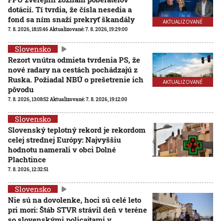
dotácií. Tí tvrdia, že čísla nesedia a
fond sa ním snaží prekryť škandály
AKTUALIZOVANÉ
7. 8. 2026, 18:15:46
Aktualizované:
7. 8. 2026, 19:29:00
Slovensko
Rezort vnútra odmieta tvrdenia PS, že
nové radary na cestách pochádzajú z
Ruska. Požiadal NBÚ o prešetrenie ich
AKTUALIZOVANÉ
pôvodu
7. 8. 2026, 13:08:52
Aktualizované:
7. 8. 2026, 19:12:00
Slovensko
Slovenský teplotný rekord je rekordom
celej strednej Európy: Najvyššiu
hodnotu namerali v obci Dolné
Plachtince
7. 8. 2026, 12:32:51
Slovensko
Nie sú na dovolenke, hoci sú celé leto
pri mori: Štáb STVR strávil deň v teréne
so slovenskými policajtami v