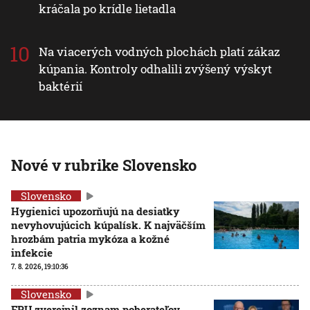
kráčala po krídle lietadla
Na viacerých vodných plochách platí zákaz
kúpania. Kontroly odhalili zvýšený výskyt
baktérií
Nové v rubrike Slovensko
Slovensko
Hygienici upozorňujú na desiatky
nevyhovujúcich kúpalísk. K najväčším
hrozbám patria mykóza a kožné
infekcie
7. 8. 2026, 19:10:36
Slovensko
FPU zverejnil zoznam poberateľov