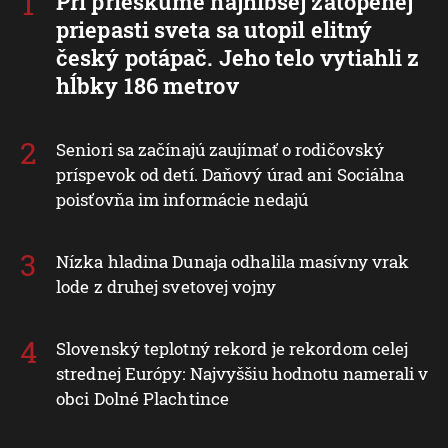
Pri prieskume najhlbšej zatopenej
priepasti sveta sa utopil elitný
český potápač. Jeho telo vytiahli z
hĺbky 186 metrov
Seniori sa začínajú zaujímať o rodičovský
príspevok od detí. Daňový úrad ani Sociálna
poisťovňa im informácie nedajú
Nízka hladina Dunaja odhalila masívny vrak
lode z druhej svetovej vojny
Slovenský teplotný rekord je rekordom celej
strednej Európy: Najvyššiu hodnotu namerali v
obci Dolné Plachtince