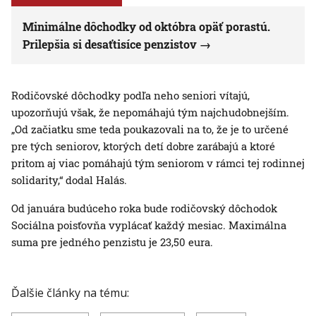
Minimálne dôchodky od októbra opäť porastú.
Prilepšia si desaťtisíce penzistov
Rodičovské dôchodky podľa neho seniori vítajú,
upozorňujú však, že nepomáhajú tým najchudobnejším.
„Od začiatku sme teda poukazovali na to, že je to určené
pre tých seniorov, ktorých detí dobre zarábajú a ktoré
pritom aj viac pomáhajú tým seniorom v rámci tej rodinnej
solidarity,“ dodal Halás.
Od januára budúceho roka bude rodičovský dôchodok
Sociálna poisťovňa vyplácať každý mesiac. Maximálna
suma pre jedného penzistu je 23,50 eura.
Ďalšie články na tému: