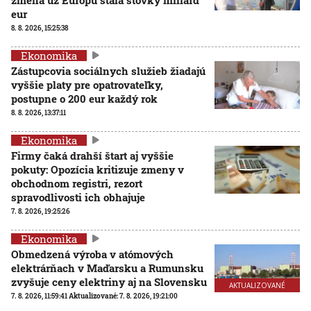
eur
8. 8. 2026, 15:25:38
Ekonomika
Zástupcovia sociálnych služieb žiadajú
vyššie platy pre opatrovateľky,
postupne o 200 eur každý rok
8. 8. 2026, 13:37:11
Ekonomika
Firmy čaká drahší štart aj vyššie
pokuty: Opozícia kritizuje zmeny v
obchodnom registri, rezort
spravodlivosti ich obhajuje
7. 8. 2026, 19:25:26
Ekonomika
Obmedzená výroba v atómových
elektrárňach v Maďarsku a Rumunsku
zvyšuje ceny elektriny aj na Slovensku
AKTUALIZOVANÉ
7. 8. 2026, 11:59:41
Aktualizované:
7. 8. 2026, 19:21:00