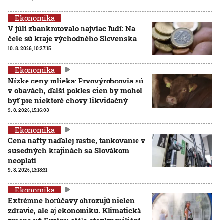
Ekonomika
V júli zbankrotovalo najviac ľudí: Na
čele sú kraje východného Slovenska
10. 8. 2026, 10:27:15
Ekonomika
Nízke ceny mlieka: Prvovýrobcovia sú
v obavách, ďalší pokles cien by mohol
byť pre niektoré chovy likvidačný
9. 8. 2026, 15:16:03
Ekonomika
Cena nafty naďalej rastie, tankovanie v
susedných krajinách sa Slovákom
neoplatí
9. 8. 2026, 13:18:31
Ekonomika
Extrémne horúčavy ohrozujú nielen
zdravie, ale aj ekonomiku. Klimatická
zmena už Európu stála stovky miliárd