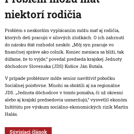
niektorí rodičia
Problém s neskorším vyplácaním môžu mať aj rodičia,
ktorých deti pracujú v silových zložkách. O ich zahrnutí
do nároku štát rozhodol neskôr. „Môj syn pracuje vo
finančnej správe ako colník. Koniec mesiaca sa blíži, tak
dúfame, že to vyjde,“ povedal predseda krajskej Jednoty
dôchodcov Slovenska (JDS) Košice Ján Butala.
V prípade problémov môže senior navštíviť pobočku
Sociálnej poisťovne. Mnohí sa obrátili aj na regionálne
JDS. „Jednota dôchodcov v tomto pomáha, či už okresní
alebo aj krajskí predsedovia usmerňujú,“ vysvetlil ekonóm
Inštitútu pre výskum sociálno-ekonomických rizík Martin
Halás.
Súvisiaci článok