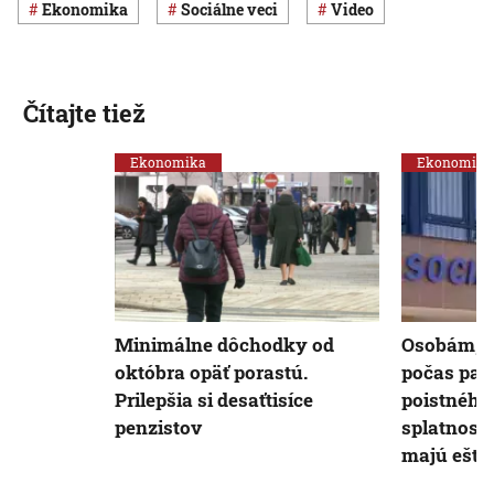
ekonomika
Sociálne veci
Video
Čítajte tiež
Ekonomika
Ekonomika
Minimálne dôchodky od
Osobám, k
októbra opäť porastú.
počas pan
Prilepšia si desaťtisíce
poistného,
penzistov
splatnosti
majú ešte