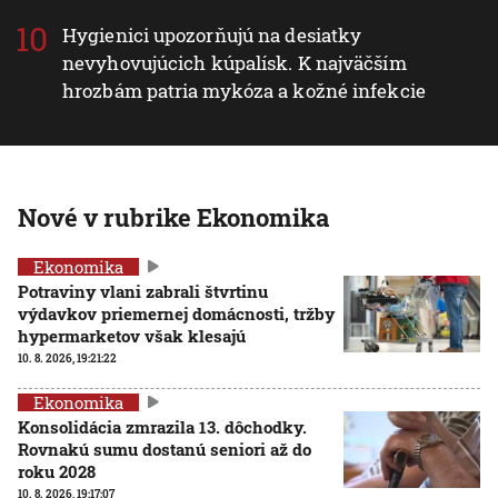
Hygienici upozorňujú na desiatky
nevyhovujúcich kúpalísk. K najväčším
hrozbám patria mykóza a kožné infekcie
Nové v rubrike Ekonomika
Ekonomika
Potraviny vlani zabrali štvrtinu
výdavkov priemernej domácnosti, tržby
hypermarketov však klesajú
10. 8. 2026, 19:21:22
Ekonomika
Konsolidácia zmrazila 13. dôchodky.
Rovnakú sumu dostanú seniori až do
roku 2028
10. 8. 2026, 19:17:07