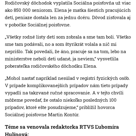
Rodičovský dôchodok vyplatila Sociálna poisťovňa už viac
ako 850 000 seniorom. Elena je matka šiestich pracujúcich
detí, peniaze dostala len za jednu dcéru. Dôvod zisťovala aj
v pobočke Sociálnej poisťovne.
„Všetky rodné listy detí som zobrala a sme tam boli. Všetko
sme tam podávali, no a som štyrikrát volala a nič mi
neprišlo. Tak povedali, že áno, pracuje sa na tom, lebo na
ministerstve neboli deti udané, ja neviem,“ vysvetlila
poberateľka rodičovského dôchodku Elena.
„Mohol nastať napríklad nesúlad v registri fyzických osôb.
V prípade komplikovanejších prípadov nám tieto prípady
vypadli na takzvané ručné spracovanie. A v tejto chvíli
môžeme povedať, že ostalo niekoľko posledných 100
prípadov, ktoré ešte posudzujeme,“ priblížil hovorca
Sociálnej poisťovne Martin Kontúr.
Téme sa venovala redaktorka RTVS Ľubomíra
Hulínová: