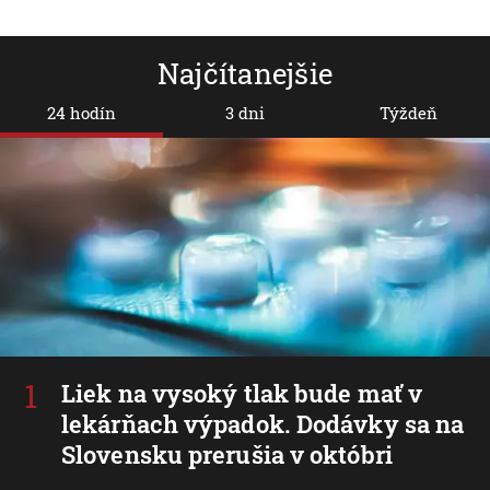
Najčítanejšie
24 hodín
3 dni
Týždeň
Liek na vysoký tlak bude mať v
lekárňach výpadok. Dodávky sa na
Slovensku prerušia v októbri