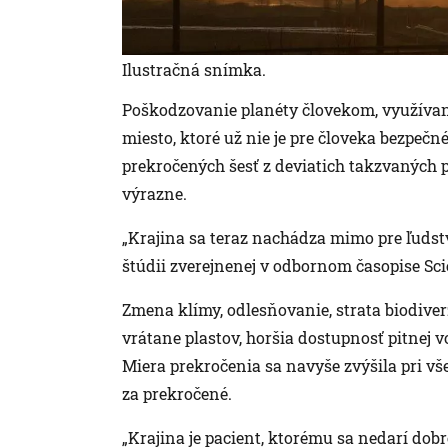
Ilustračná snímka.
Poškodzovanie planéty človekom, využívani
miesto, ktoré už nie je pre človeka bezpečn
prekročených šesť z deviatich takzvaných 
výrazne.
„Krajina sa teraz nachádza mimo pre ľudstv
štúdii zverejnenej v odbornom časopise Sc
Zmena klímy, odlesňovanie, strata biodive
vrátane plastov, horšia dostupnosť pitnej
Miera prekročenia sa navyše zvýšila pri vš
za prekročené.
„Krajina je pacient, ktorému sa nedarí dob