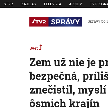
STVR
ROZHLAS
TELEVÍZIA
ARCHÍV
TV PROGR
Správy po 
Svet
Zem už nie je p
bezpečná, príliš
znečistil, myslí
ôsmich krajín