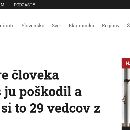
AM
PODCASTY
minúte
Slovensko
Svet
Ekonomika
Regióny
Š
N
re človeka
 ju poškodil a
 si to 29 vedcov z