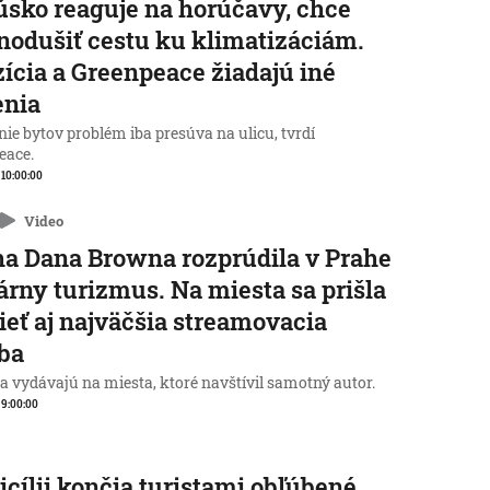
sko reaguje na horúčavy, chce
nodušiť cestu ku klimatizáciám.
ícia a Greenpeace žiadajú iné
enia
ie bytov problém iba presúva na ulicu, tvrdí
eace.
, 10:00:00
Video
a Dana Browna rozprúdila v Prahe
rárny turizmus. Na miesta sa prišla
ieť aj najväčšia streamovacia
ba
a vydávajú na miesta, ktoré navštívil samotný autor.
, 9:00:00
icílii končia turistami obľúbené