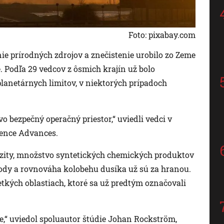
Foto: pixabay.com
e prírodných zdrojov a znečistenie urobilo zo Zeme
é. Podľa 29 vedcov z ôsmich krajín už bolo
planetárnych limitov, v niektorých prípadoch
o bezpečný operačný priestor,“ uviedli vedci v
ience Advances.
rzity, množstvo syntetických chemických produktov
 vody a rovnováha kolobehu dusíka už sú za hranou.
etkých oblastiach, ktoré sa už predtým označovali
re,“ uviedol spoluautor štúdie Johan Rockström,