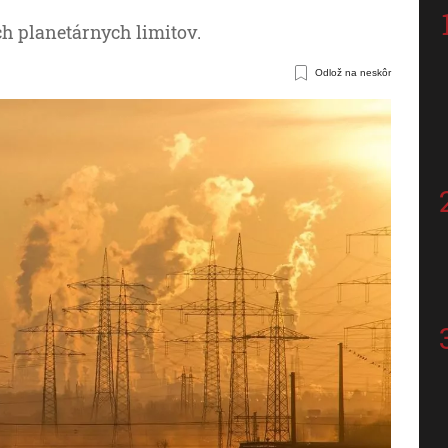
ich planetárnych limitov.
Odlož na neskôr