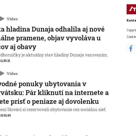
Video
Konta
a hladina Dunaja odhalila aj nové
Copyri
álne pramene, objav vyvoláva u
Cookie
ov aj obavy
odborníčky je aktuálny stav hladiny Dunaja varovaním.
 11:30:31
Video
vodné ponuky ubytovania v
vátsku: Pár kliknutí na internete a
te prísť o peniaze aj dovolenku
ní Slováci si rezervovali ubytovanie cez sociálnu sieť.
 10:51:49