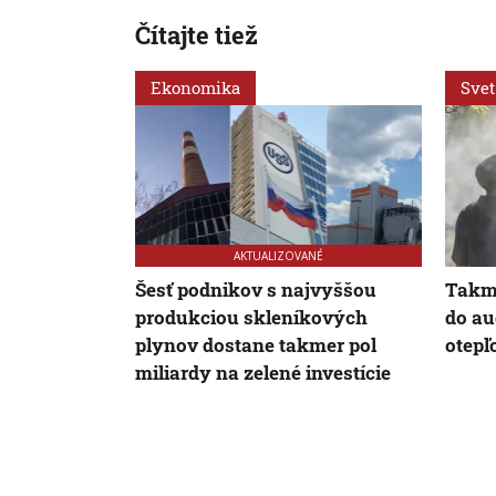
Čítajte tiež
Ekonomika
Svet
AKTUALIZOVANÉ
Šesť podnikov s najvyššou
Takme
produkciou skleníkových
do au
plynov dostane takmer pol
otepľ
miliardy na zelené investície