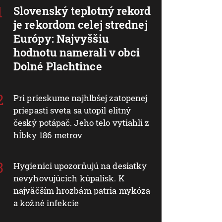
Slovenský teplotný rekord
je rekordom celej strednej
Európy: Najvyššiu
hodnotu namerali v obci
Dolné Plachtince
Pri prieskume najhlbšej zatopenej
priepasti sveta sa utopil elitný
český potápač. Jeho telo vytiahli z
hĺbky 186 metrov
Hygienici upozorňujú na desiatky
nevyhovujúcich kúpalísk. K
najväčším hrozbám patria mykóza
a kožné infekcie