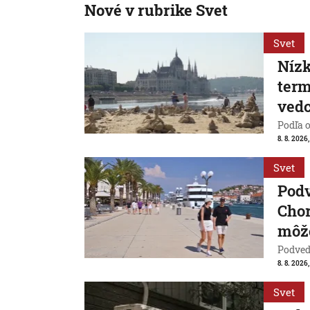
Nové v rubrike Svet
Svet
Nízk
term
vedc
Podľa 
8. 8. 2026,
Svet
Pod
Chor
môže
Podvede
8. 8. 2026,
Svet