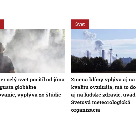
Svet
r celý svet pocítil od júna
Zmena klímy vplýva aj na
gusta globálne
kvalitu ovzdušia, má to d
ovanie, vyplýva zo štúdie
aj na ľudské zdravie, uvá
Svetová meteorologická
organizácia