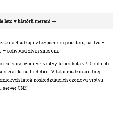
e leto v histórii meraní
 ešte nachádzajú v bezpečnom priestore, sa dve –
om – pohybujú zlým smerom.
i sa stav ozónovej vrstvy, ktorá bola v 90. rokoch
sa ale vrátila na tú dobrú. Vďaka medzinárodnej
emických látok poškodzujúcich ozónovú vrstvu
u server CNN.