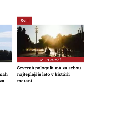
Svet
Regióny
AKTUALIZOVANÉ
Severná pologuľa má za sebou
Hoci sú mok
osah
najteplejšie leto v histórii
užitočné, m
dza
meraní
vysychajú. O
snažia zachr