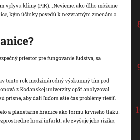
um vplyvu klímy (PIK). „Nevieme, ako dlho môžeme
nice, kým účinky povedú k nezvratným zmenám a
ranice?
zpečný priestor pre fungovanie ľudstva, sa
 stav tento rok medzinárodný výskumný tím pod
nová z Kodanskej univerzity opäť analyzoval.
 sú prísne, aby dali ľuďom ešte čas problémy riešiť.
telo a planetárne hranice ako formu krvného tlaku.
rostredne hrozí infarkt, ale zvyšuje jeho riziko,