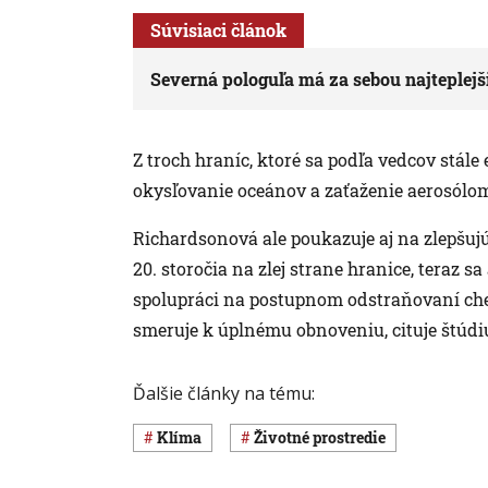
Súvisiaci článok
Severná pologuľa má za sebou najteplejši
Z troch hraníc, ktoré sa podľa vedcov stále
okysľovanie oceánov a zaťaženie aerosól
Richardsonová ale poukazuje aj na zlepšujúc
20. storočia na zlej strane hranice, teraz 
spolupráci na postupnom odstraňovaní ch
smeruje k úplnému obnoveniu, cituje štúdi
Ďalšie články na tému:
klíma
Životné prostredie