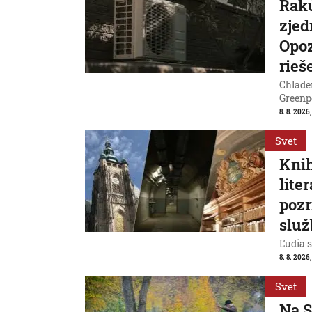
Rakú
zjed
Opoz
rieš
Chladen
Greenp
8. 8. 2026
Svet
Knih
lite
pozr
služ
Ľudia s
8. 8. 2026
Svet
Na S