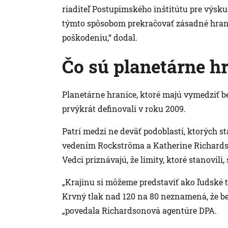
riaditeľ Postupimského inštitútu pre výsk
týmto spôsobom prekračovať zásadné hra
poškodeniu,“ dodal.
Čo sú planetárne h
Planetárne hranice, ktoré majú vymedziť be
prvýkrát definovali v roku 2009.
Patrí medzi ne deväť podoblastí, ktorých
vedením Rockströma a Katherine Richardso
Vedci priznávajú, že limity, ktoré stanovili,
„Krajinu si môžeme predstaviť ako ľudské 
Krvný tlak nad 120 na 80 neznamená, že bezp
„povedala Richardsonová agentúre DPA.