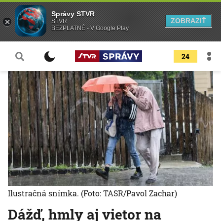
Správy STVR
ZOBRAZIŤ
STVR
BEZPLATNÉ - V Google Play
24
Ilustračná snímka.
(Foto: TASR/Pavol Zachar)
Dážď, hmly aj vietor na