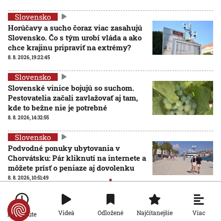
Slovensko
Horúčavy a sucho čoraz viac zasahujú
Slovensko. Čo s tým urobí vláda a ako
chce krajinu pripraviť na extrémy?
8. 8. 2026, 19:22:45
Slovensko
Slovenské vinice bojujú so suchom.
Pestovatelia začali zavlažovať aj tam,
kde to bežne nie je potrebné
8. 8. 2026, 14:32:55
Slovensko
Podvodné ponuky ubytovania v
Chorvátsku: Pár kliknutí na internete a
môžete prísť o peniaze aj dovolenku
8. 8. 2026, 10:51:49
Slovensko
Viac
Videá
Odložené
Najčítanejšie
Po minúte
Hygienici upozorňujú na desiatky nevyhovujúcich