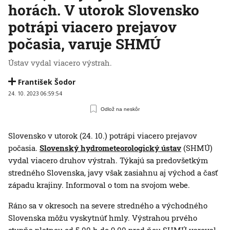
horách. V utorok Slovensko
potrápi viacero prejavov
počasia, varuje SHMÚ
Ústav vydal viacero výstrah.
František Šodor
24. 10. 2023 06:59:54
Odlož na neskôr
Slovensko v utorok (24. 10.) potrápi viacero prejavov
počasia.
Slovenský hydrometeorologický ústav
(SHMÚ)
vydal viacero druhov výstrah. Týkajú sa predovšetkým
stredného Slovenska, javy však zasiahnu aj východ a časť
západu krajiny. Informoval o tom na svojom webe.
Ráno sa v okresoch na severe stredného a východného
Slovenska môžu vyskytnúť hmly. Výstrahou prvého