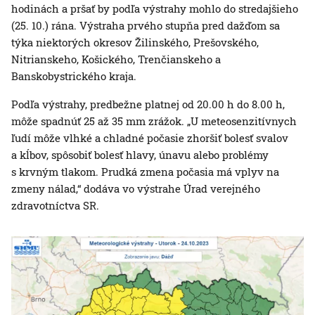
hodinách a pršať by podľa výstrahy mohlo do stredajšieho
(25. 10.) rána. Výstraha prvého stupňa pred dažďom sa
týka niektorých okresov Žilinského, Prešovského,
Nitrianskeho, Košického, Trenčianskeho a
Banskobystrického kraja.
Podľa výstrahy, predbežne platnej od 20.00 h do 8.00 h,
môže spadnúť 25 až 35 mm zrážok. „U meteosenzitívnych
ľudí môže vlhké a chladné počasie zhoršiť bolesť svalov
a kĺbov, spôsobiť bolesť hlavy, únavu alebo problémy
s krvným tlakom. Prudká zmena počasia má vplyv na
zmeny nálad,“ dodáva vo výstrahe Úrad verejného
zdravotníctva SR.