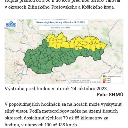
stupňa platnou od 5.00 h do 9.00 pred ňou SHMÚ varoval
v okresoch Žilinského, Prešovského a Košického kraja.
Výstraha pred hmlou v utorok 24. októbra 2023.
Foto: SHMÚ
V popoludňajších hodinách sa na horách môže vyskytnúť
silný vietor. Podľa meteorológov môže na území šiestich
okresoch dosiahnuť rýchlosť 70 až 85 kilometrov za
hodinu, v nárazoch 100 až 135 km/h.