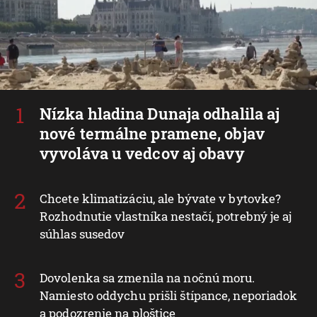
Nízka hladina Dunaja odhalila aj
nové termálne pramene, objav
vyvoláva u vedcov aj obavy
Chcete klimatizáciu, ale bývate v bytovke?
Rozhodnutie vlastníka nestačí, potrebný je aj
súhlas susedov
Dovolenka sa zmenila na nočnú moru.
Namiesto oddychu prišli štípance, neporiadok
a podozrenie na ploštice