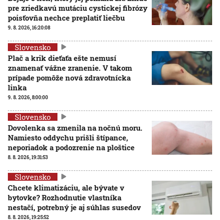
pre zriedkavú mutáciu cystickej fibrózy
poisťovňa nechce preplatiť liečbu
9. 8. 2026, 16:20:08
Slovensko
Plač a krik dieťaťa ešte nemusí
znamenať vážne zranenie. V takom
prípade pomôže nová zdravotnícka
linka
9. 8. 2026, 8:00:00
Slovensko
Dovolenka sa zmenila na nočnú moru.
Namiesto oddychu prišli štípance,
neporiadok a podozrenie na ploštice
8. 8. 2026, 19:31:53
Slovensko
Chcete klimatizáciu, ale bývate v
bytovke? Rozhodnutie vlastníka
nestačí, potrebný je aj súhlas susedov
8. 8. 2026, 19:25:52