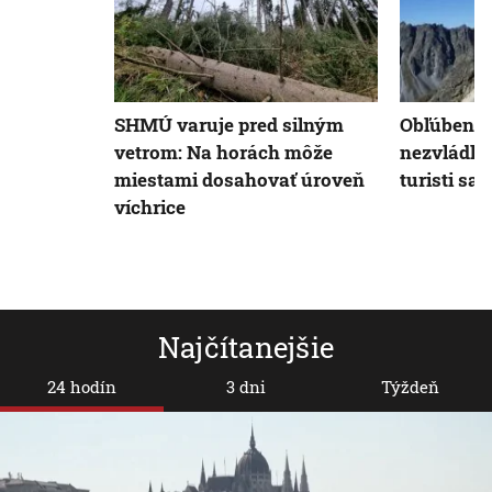
SHMÚ varuje pred silným
Obľúbená 
vetrom: Na horách môže
nezvládla 
miestami dosahovať úroveň
turisti sa 
víchrice
Najčítanejšie
24 hodín
3 dni
Týždeň