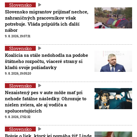
Slovensko
Slovensko migrantov prijímať nechce,
zahraničných pracovníkov však
potrebuje. Vláda pripúšťa ich ďalší
nábor
9. 8. 2026, 19:07:31
Slovensko
Koalícia sa stále nedohodla na podobe
štátneho rozpočtu, viaceré strany si
kladú svoje požiadavky
9. 8. 2026, 19:05:20
Slovensko
Nezaistený pes v aute môže mať pri
nehode fatálne následky. Ohrozuje to
nielen zviera, ale aj vodiča a
spolucestujúcich
9. 8. 2026, 17:52:32
Slovensko
Bojuje o liek, ktorý jej pomáha žiť: Linde