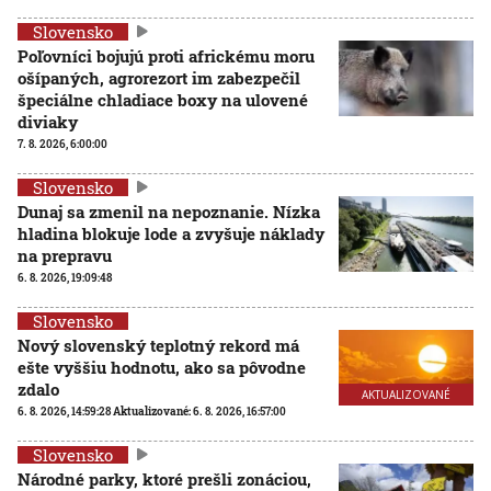
Slovensko
Poľovníci bojujú proti africkému moru
ošípaných, agrorezort im zabezpečil
špeciálne chladiace boxy na ulovené
diviaky
7. 8. 2026, 6:00:00
Slovensko
Dunaj sa zmenil na nepoznanie. Nízka
hladina blokuje lode a zvyšuje náklady
na prepravu
6. 8. 2026, 19:09:48
Slovensko
Nový slovenský teplotný rekord má
ešte vyššiu hodnotu, ako sa pôvodne
zdalo
AKTUALIZOVANÉ
6. 8. 2026, 14:59:28
Aktualizované:
6. 8. 2026, 16:57:00
Slovensko
Národné parky, ktoré prešli zonáciou,