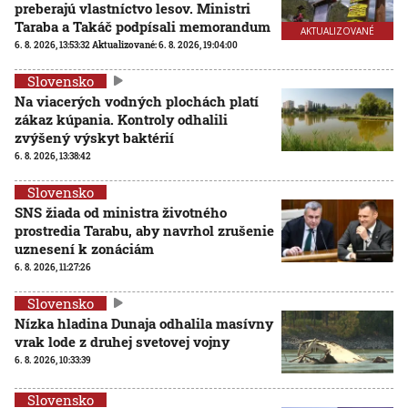
preberajú vlastníctvo lesov. Ministri
Taraba a Takáč podpísali memorandum
AKTUALIZOVANÉ
6. 8. 2026, 13:53:32
Aktualizované:
6. 8. 2026, 19:04:00
Slovensko
Na viacerých vodných plochách platí
zákaz kúpania. Kontroly odhalili
zvýšený výskyt baktérií
6. 8. 2026, 13:38:42
Slovensko
SNS žiada od ministra životného
prostredia Tarabu, aby navrhol zrušenie
uznesení k zonáciám
6. 8. 2026, 11:27:26
Slovensko
Nízka hladina Dunaja odhalila masívny
vrak lode z druhej svetovej vojny
6. 8. 2026, 10:33:39
Slovensko