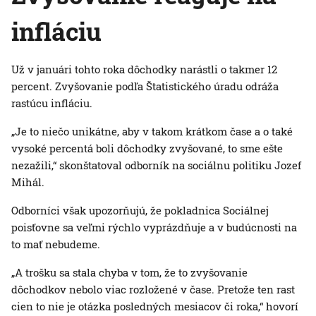
infláciu
Už v januári tohto roka dôchodky narástli o takmer 12
percent. Zvyšovanie podľa Štatistického úradu odráža
rastúcu infláciu.
„Je to niečo unikátne, aby v takom krátkom čase a o také
vysoké percentá boli dôchodky zvyšované, to sme ešte
nezažili,“ skonštatoval odborník na sociálnu politiku Jozef
Mihál.
Odborníci však upozorňujú, že pokladnica Sociálnej
poisťovne sa veľmi rýchlo vyprázdňuje a v budúcnosti na
to mať nebudeme.
„A trošku sa stala chyba v tom, že to zvyšovanie
dôchodkov nebolo viac rozložené v čase. Pretože ten rast
cien to nie je otázka posledných mesiacov či roka,“ hovorí