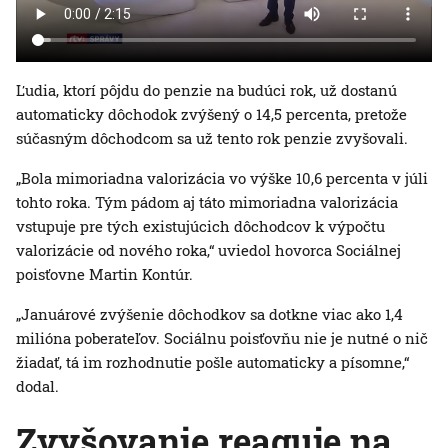
Ľudia, ktorí pôjdu do penzie na budúci rok, už dostanú
automaticky dôchodok zvýšený o 14,5 percenta, pretože
súčasným dôchodcom sa už tento rok penzie zvyšovali.
„Bola mimoriadna valorizácia vo výške 10,6 percenta v júli
tohto roka. Tým pádom aj táto mimoriadna valorizácia
vstupuje pre tých existujúcich dôchodcov k výpočtu
valorizácie od nového roka,“ uviedol hovorca Sociálnej
poisťovne Martin Kontúr.
„Januárové zvýšenie dôchodkov sa dotkne viac ako 1,4
milióna poberateľov. Sociálnu poisťovňu nie je nutné o nič
žiadať, tá im rozhodnutie pošle automaticky a písomne,“
dodal.
Zvyšovanie reaguje na