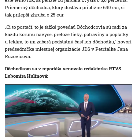
ešte tento rok, sa penzie od januára zvýšia o 3,6 percenta.
Priemerný dôchodca, ktorý dostáva približne 640 eur, si
tak prilepší zhruba o 25 eur.
„Či to postačí, to je ťažké povedať. Dôchodcovia sú radi za
každú korunu navyše, pretože lieky, potraviny a poplatky
u lekára, to im zaberá podstatnú časť ich dôchodku,“ hovorí
predsedníčka miestnej organizácie JDS v Petržalke Jana
Ružovičová.
Dôchodkom sa v reportáži venovala redaktorka RTVS
Ľubomíra Hulínová: