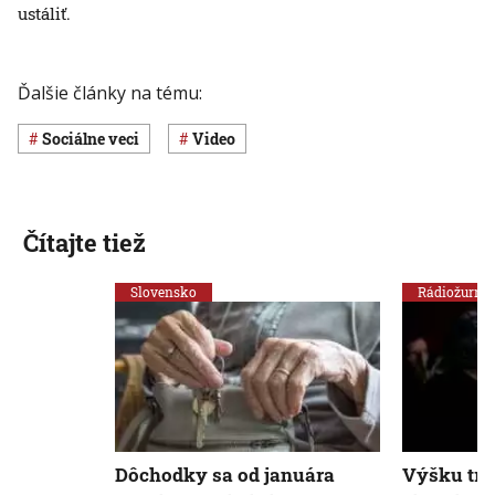
ustáliť.
Ďalšie články na tému:
Sociálne veci
Video
Čítajte tiež
Slovensko
Rádiožurnál
Dôchodky sa od januára
Výšku tri