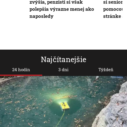
zvýšia, penzisti si však
si seniori
polepšia výrazne menej ako
pomocou 
naposledy
stránke So
Najčítanejšie
24 hodín
3 dni
Týždeň