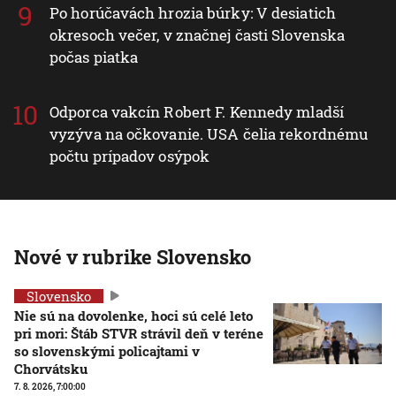
Po horúčavách hrozia búrky: V desiatich
okresoch večer, v značnej časti Slovenska
počas piatka
Odporca vakcín Robert F. Kennedy mladší
vyzýva na očkovanie. USA čelia rekordnému
počtu prípadov osýpok
Nové v rubrike Slovensko
Slovensko
Nie sú na dovolenke, hoci sú celé leto
pri mori: Štáb STVR strávil deň v teréne
so slovenskými policajtami v
Chorvátsku
7. 8. 2026, 7:00:00