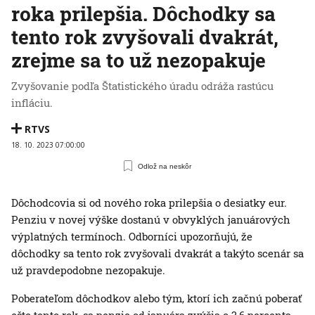
roka prilepšia. Dôchodky sa
tento rok zvyšovali dvakrát,
zrejme sa to už nezopakuje
Zvyšovanie podľa Štatistického úradu odráža rastúcu
infláciu.
RTVS
18. 10. 2023 07:00:00
Odlož na neskôr
Dôchodcovia si od nového roka prilepšia o desiatky eur.
Penziu v novej výške dostanú v obvyklých januárových
výplatných termínoch. Odborníci upozorňujú, že
dôchodky sa tento rok zvyšovali dvakrát a takýto scenár sa
už pravdepodobne nezopakuje.
Poberateľom dôchodkov alebo tým, ktorí ich začnú poberať