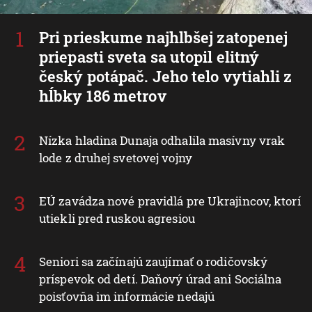
Pri prieskume najhlbšej zatopenej
priepasti sveta sa utopil elitný
český potápač. Jeho telo vytiahli z
hĺbky 186 metrov
Nízka hladina Dunaja odhalila masívny vrak
lode z druhej svetovej vojny
EÚ zavádza nové pravidlá pre Ukrajincov, ktorí
utiekli pred ruskou agresiou
Seniori sa začínajú zaujímať o rodičovský
príspevok od detí. Daňový úrad ani Sociálna
poisťovňa im informácie nedajú