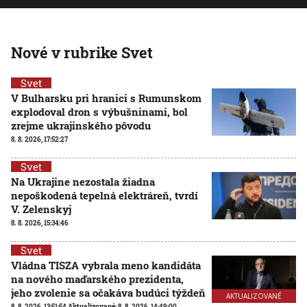
Nové v rubrike Svet
Svet
V Bulharsku pri hranici s Rumunskom
explodoval dron s výbušninami, bol
zrejme ukrajinského pôvodu
8. 8. 2026, 17:52:27
Svet
Na Ukrajine nezostala žiadna
nepoškodená tepelná elektráreň, tvrdí
V. Zelenskyj
8. 8. 2026, 15:34:46
Svet
Vládna TISZA vybrala meno kandidáta
na nového maďarského prezidenta,
jeho zvolenie sa očakáva budúci týždeň
AKTUALIZOVANÉ
8. 8. 2026, 13:51:54
Aktualizované:
8. 8. 2026, 14:49:00