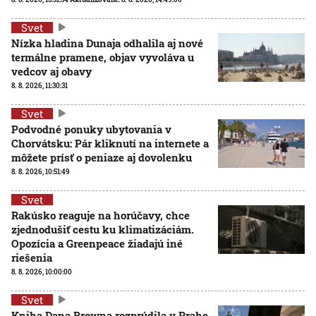
Svet
Nízka hladina Dunaja odhalila aj nové
termálne pramene, objav vyvoláva u
vedcov aj obavy
8. 8. 2026, 11:30:31
Svet
Podvodné ponuky ubytovania v
Chorvátsku: Pár kliknutí na internete a
môžete prísť o peniaze aj dovolenku
8. 8. 2026, 10:51:49
Svet
Rakúsko reaguje na horúčavy, chce
zjednodušiť cestu ku klimatizáciám.
Opozícia a Greenpeace žiadajú iné
riešenia
8. 8. 2026, 10:00:00
Svet
Kniha Dana Browna rozprúdila v Prahe