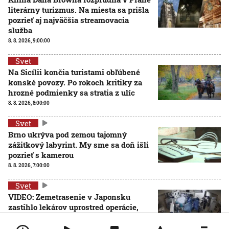
literárny turizmus. Na miesta sa prišla
pozrieť aj najväčšia streamovacia
služba
8. 8. 2026, 9:00:00
Svet
Na Sicílii končia turistami obľúbené
konské povozy. Po rokoch kritiky za
hrozné podmienky sa stratia z ulíc
8. 8. 2026, 8:00:00
Svet
Brno ukrýva pod zemou tajomný
zážitkový labyrint. My sme sa doň išli
pozrieť s kamerou
8. 8. 2026, 7:00:00
Svet
VIDEO: Zemetrasenie v Japonsku
zastihlo lekárov uprostred operácie,
pacienta chránili vlastnými telami
7. 8. 2026, 15:01:59