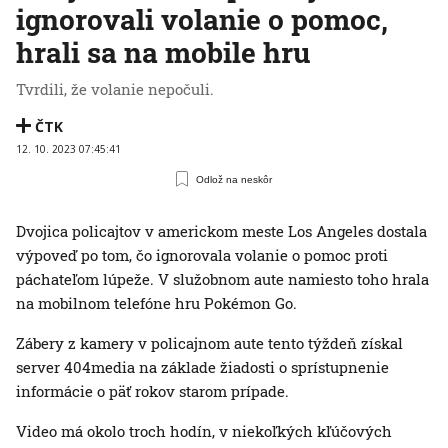
ignorovali volanie o pomoc,
hrali sa na mobile hru
Tvrdili, že volanie nepočuli.
ČTK
12. 10. 2023 07:45:41
Odlož na neskôr
Dvojica policajtov v americkom meste Los Angeles dostala
výpoveď po tom, čo ignorovala volanie o pomoc proti
páchateľom lúpeže. V služobnom aute namiesto toho hrala
na mobilnom telefóne hru Pokémon Go.
Zábery z kamery v policajnom aute tento týždeň získal
server 404media na základe žiadosti o sprístupnenie
informácie o päť rokov starom prípade.
Video má okolo troch hodín, v niekoľkých kľúčových