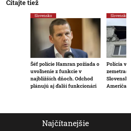
Čítajte tiež
Slovensko
Slovensko
Šéf polície Hamran požiada o
Polícia vy
uvoľnenie z funkcie v
zemetrase
najbližších dňoch. Odchod
Slovenska
plánujú aj ďalší funkcionári
Američan
Najčítanejšie