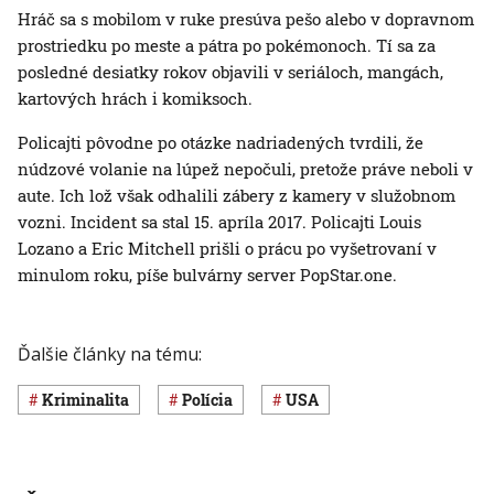
Hráč sa s mobilom v ruke presúva pešo alebo v dopravnom
prostriedku po meste a pátra po pokémonoch. Tí sa za
posledné desiatky rokov objavili v seriáloch, mangách,
kartových hrách i komiksoch.
Policajti pôvodne po otázke nadriadených tvrdili, že
núdzové volanie na lúpež nepočuli, pretože práve neboli v
aute. Ich lož však odhalili zábery z kamery v služobnom
vozni. Incident sa stal 15. apríla 2017. Policajti Louis
Lozano a Eric Mitchell prišli o prácu po vyšetrovaní v
minulom roku, píše bulvárny server PopStar.one.
Ďalšie články na tému:
Kriminalita
polícia
USA