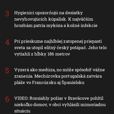
Hygienici upozorňujú na desiatky
nevyhovujúcich kúpalísk. K najväčším
hrozbám patria mykóza a kožné infekcie
Pri prieskume najhlbšej zatopenej priepasti
sveta sa utopil elitný český potápač. Jeho telo
vytiahli z hĺbky 186 metrov
Vyzerá ako medúza, no môže spôsobiť vážne
zranenia. Mechúrovka portugalská zatvára
pláže vo Francúzsku aj Španielsku
VIDEO: Rozsiahly požiar v Braväcove pohltil
niekoľko domov, v obci vyhlásili mimoriadnu
situáciu