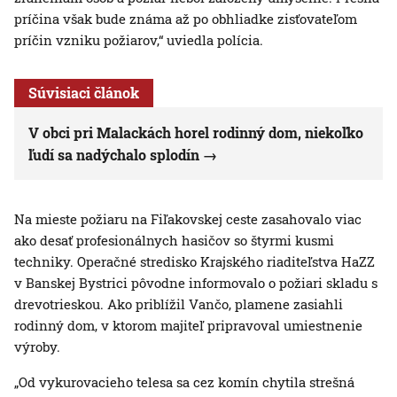
príčina však bude známa až po obhliadke zisťovateľom
príčin vzniku požiarov,“ uviedla polícia.
Súvisiaci článok
V obci pri Malackách horel rodinný dom, niekoľko
ľudí sa nadýchalo splodín
Na mieste požiaru na Fiľakovskej ceste zasahovalo viac
ako desať profesionálnych hasičov so štyrmi kusmi
techniky. Operačné stredisko Krajského riaditeľstva HaZZ
v Banskej Bystrici pôvodne informovalo o požiari skladu s
drevotrieskou. Ako priblížil Vančo, plamene zasiahli
rodinný dom, v ktorom majiteľ pripravoval umiestnenie
výroby.
„Od vykurovacieho telesa sa cez komín chytila strešná