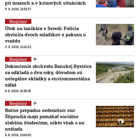
pri úrazoch a v krízových situáciách
9. 8. 2026, 13:32:27
Regióny
Útok na taxikára v Seredi: Polícia
obvinila dvoch mladíkov z pokusu o
vraždu
9. 8. 2026, 11:26:22
Regióny
Dokončenie obchvatu Banskej Bystrice
sa odkladá o dva roky, dôvodom sú
nelegálne skládky a environmentálna
záťaž
8. 8. 2026, 19:36:39
Regióny
Ročne prepadne sedemtisíc eur:
Štipendiá majú pomáhať sociálne
slabším študentom, nikto však o ne
nežiada
8. 8. 2026, 13:00:05