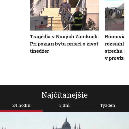
Tragédia v Nových Zámkoch:
Rómovia z
Pri požiari bytu prišiel o život
rozsiahly 
tínedžer
strechu na
v provizó
Najčítanejšie
24 hodín
3 dni
Týždeň