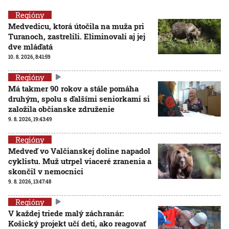
Regióny
Medvedicu, ktorá útočila na muža pri
Turanoch, zastrelili. Eliminovali aj jej
dve mláďatá
10. 8. 2026, 8:41:59
Regióny
Má takmer 90 rokov a stále pomáha
druhým, spolu s ďalšími seniorkami si
založila občianske združenie
9. 8. 2026, 19:43:49
Regióny
Medveď vo Valčianskej doline napadol
cyklistu. Muž utrpel viaceré zranenia a
skončil v nemocnici
9. 8. 2026, 13:47:48
Regióny
V každej triede malý záchranár:
Košický projekt učí deti, ako reagovať