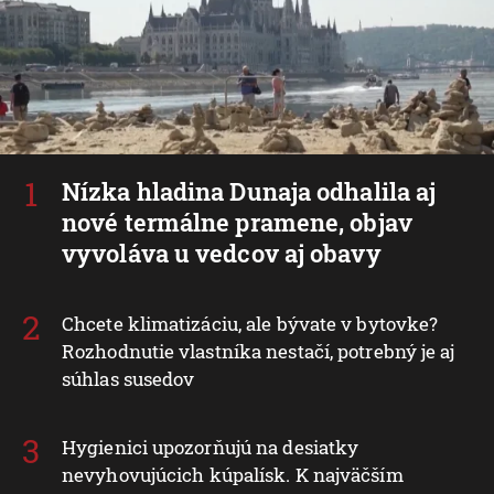
Nízka hladina Dunaja odhalila aj
nové termálne pramene, objav
vyvoláva u vedcov aj obavy
Chcete klimatizáciu, ale bývate v bytovke?
Rozhodnutie vlastníka nestačí, potrebný je aj
súhlas susedov
Hygienici upozorňujú na desiatky
nevyhovujúcich kúpalísk. K najväčším