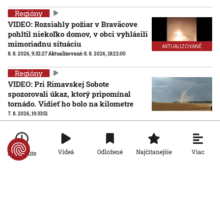
Regióny
VIDEO: Rozsiahly požiar v Braväcove
pohltil niekoľko domov, v obci vyhlásili
mimoriadnu situáciu
AKTUALIZOVANÉ
8. 8. 2026, 9:32:27
Aktualizované:
8. 8. 2026, 18:22:00
Regióny
VIDEO: Pri Rimavskej Sobote
spozorovali úkaz, ktorý pripomínal
tornádo. Vidieť ho bolo na kilometre
7. 8. 2026, 19:33:51
Regióny
Príčina zdravotných problémov na
Viac
Videá
Odložené
Najčítanejšie
kúpalisku v Diakovciach ostáva
Po minúte
nejasná. Kontrola nepotvrdila
nebezpečné látky
7. 8. 2026, 19:02:46