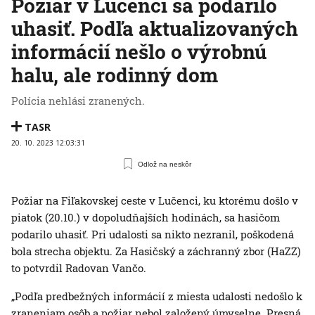
Požiar v Lučenci sa podarilo
uhasiť. Podľa aktualizovaných
informácií nešlo o výrobnú
halu, ale rodinný dom
Polícia nehlási zranených.
TASR
20. 10. 2023 12:03:31
Odlož na neskôr
Požiar na Fiľakovskej ceste v Lučenci, ku ktorému došlo v
piatok (20.10.) v dopoludňajších hodinách, sa hasičom
podarilo uhasiť. Pri udalosti sa nikto nezranil, poškodená
bola strecha objektu. Za Hasičský a záchranný zbor (HaZZ)
to potvrdil Radovan Vančo.
„Podľa predbežných informácií z miesta udalosti nedošlo k
zraneniam osôb a požiar nebol založený úmyselne. Presná