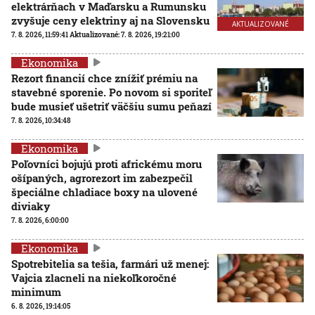
elektrárňach v Maďarsku a Rumunsku
zvyšuje ceny elektriny aj na Slovensku
AKTUALIZOVANÉ
7. 8. 2026, 11:59:41
Aktualizované:
7. 8. 2026, 19:21:00
Ekonomika
Rezort financií chce znížiť prémiu na
stavebné sporenie. Po novom si sporiteľ
bude musieť ušetriť väčšiu sumu peňazí
7. 8. 2026, 10:34:48
Ekonomika
Poľovníci bojujú proti africkému moru
ošípaných, agrorezort im zabezpečil
špeciálne chladiace boxy na ulovené
diviaky
7. 8. 2026, 6:00:00
Ekonomika
Spotrebitelia sa tešia, farmári už menej:
Vajcia zlacneli na niekoľkoročné
minimum
6. 8. 2026, 19:14:05