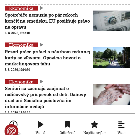
Ekonomika
Spotrebiče nemusia po pár rokoch
končiť na smetisku. EÚ posilňuje právo
na opravu
6. 8. 2026, 13:44:01
Ekonomika
Rezort práce prišiel s návrhom rodinnej
karty so zľavami. Opozícia hovorí o
marketingovom ťahu
5. 8. 2026, 19:14:20
Ekonomika
Seniori sa začínajú zaujímať o
rodičovský príspevok od detí. Daňový
úrad ani Sociálna poisťovňa im
informácie nedajú
5. 8. 2026, 19:08:24
Ekonomika
Na Slovensku zarastá 300-tisíc
Viac
Videá
Odložené
Najčítanejšie
Po minúte