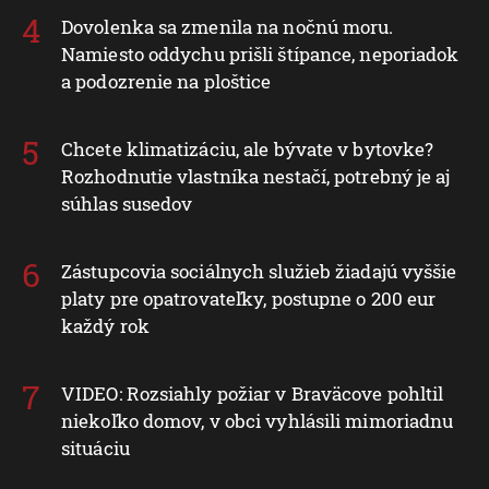
Dovolenka sa zmenila na nočnú moru.
Namiesto oddychu prišli štípance, neporiadok
a podozrenie na ploštice
Chcete klimatizáciu, ale bývate v bytovke?
Rozhodnutie vlastníka nestačí, potrebný je aj
súhlas susedov
Zástupcovia sociálnych služieb žiadajú vyššie
platy pre opatrovateľky, postupne o 200 eur
každý rok
VIDEO: Rozsiahly požiar v Braväcove pohltil
niekoľko domov, v obci vyhlásili mimoriadnu
situáciu