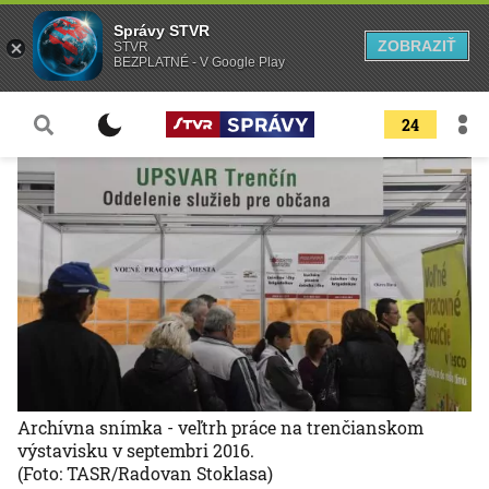
Správy STVR
ZOBRAZIŤ
STVR
BEZPLATNÉ - V Google Play
24
Archívna snímka - veľtrh práce na trenčianskom
výstavisku v septembri 2016.
(Foto: TASR/Radovan Stoklasa)