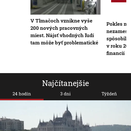
V Tlmačoch vznikne vyše
Pokles mi
200 nových pracovných
nezamestn
miest. Nájsť vhodných ľudí
spôsobil 
tam môže byť problematické
v roku 202
financií
Najčítanejšie
24 hodín
3 dni
Týždeň