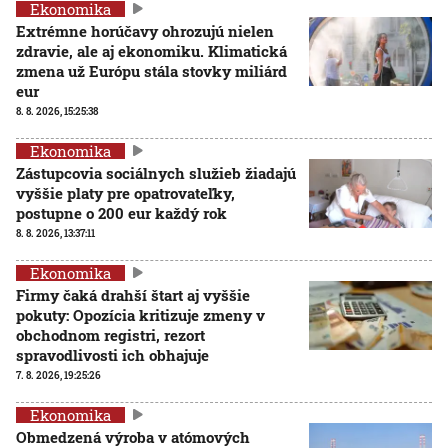
Ekonomika
Extrémne horúčavy ohrozujú nielen
zdravie, ale aj ekonomiku. Klimatická
zmena už Európu stála stovky miliárd
eur
8. 8. 2026, 15:25:38
Ekonomika
Zástupcovia sociálnych služieb žiadajú
vyššie platy pre opatrovateľky,
postupne o 200 eur každý rok
8. 8. 2026, 13:37:11
Ekonomika
Firmy čaká drahší štart aj vyššie
pokuty: Opozícia kritizuje zmeny v
obchodnom registri, rezort
spravodlivosti ich obhajuje
7. 8. 2026, 19:25:26
Ekonomika
Obmedzená výroba v atómových