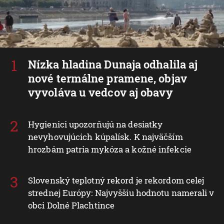
Nízka hladina Dunaja odhalila aj
nové termálne pramene, objav
vyvoláva u vedcov aj obavy
Hygienici upozorňujú na desiatky
nevyhovujúcich kúpalísk. K najväčším
hrozbám patria mykóza a kožné infekcie
Slovenský teplotný rekord je rekordom celej
strednej Európy: Najvyššiu hodnotu namerali v
obci Dolné Plachtince