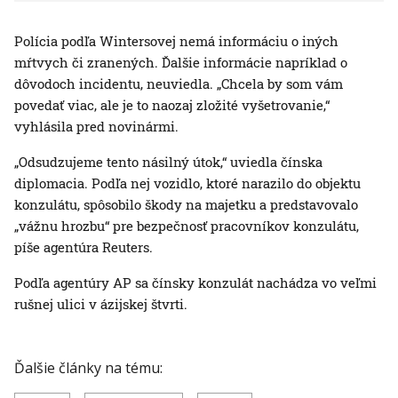
Polícia podľa Wintersovej nemá informáciu o iných
mŕtvych či zranených. Ďalšie informácie napríklad o
dôvodoch incidentu, neuviedla. „Chcela by som vám
povedať viac, ale je to naozaj zložité vyšetrovanie,“
vyhlásila pred novinármi.
„Odsudzujeme tento násilný útok,“ uviedla čínska
diplomacia. Podľa nej vozidlo, ktoré narazilo do objektu
konzulátu, spôsobilo škody na majetku a predstavovalo
„vážnu hrozbu“ pre bezpečnosť pracovníkov konzulátu,
píše agentúra Reuters.
Podľa agentúry AP sa čínsky konzulát nachádza vo veľmi
rušnej ulici v ázijskej štvrti.
Ďalšie články na tému: