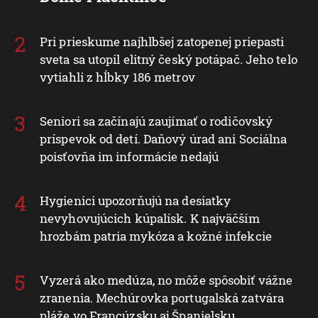
Pri prieskume najhlbšej zatopenej priepasti
sveta sa utopil elitný český potápač. Jeho telo
vytiahli z hĺbky 186 metrov
Seniori sa začínajú zaujímať o rodičovský
príspevok od detí. Daňový úrad ani Sociálna
poisťovňa im informácie nedajú
Hygienici upozorňujú na desiatky
nevyhovujúcich kúpalísk. K najväčším
hrozbám patria mykóza a kožné infekcie
Vyzerá ako medúza, no môže spôsobiť vážne
zranenia. Mechúrovka portugalská zatvára
pláže vo Francúzsku aj Španielsku