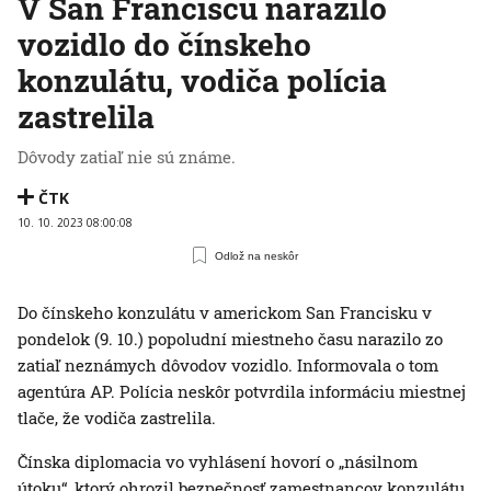
V San Franciscu narazilo
vozidlo do čínskeho
konzulátu, vodiča polícia
zastrelila
Dôvody zatiaľ nie sú známe.
ČTK
10. 10. 2023 08:00:08
Odlož na neskôr
Do čínskeho konzulátu v americkom San Francisku v
pondelok (9. 10.) popoludní miestneho času narazilo zo
zatiaľ neznámych dôvodov vozidlo. Informovala o tom
agentúra AP. Polícia neskôr potvrdila informáciu miestnej
tlače, že vodiča zastrelila.
Čínska diplomacia vo vyhlásení hovorí o „násilnom
útoku“, ktorý ohrozil bezpečnosť zamestnancov konzulátu.