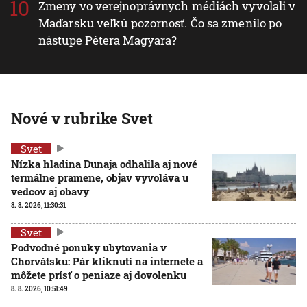
Zmeny vo verejnoprávnych médiách vyvolali v
Maďarsku veľkú pozornosť. Čo sa zmenilo po
nástupe Pétera Magyara?
Nové v rubrike Svet
Svet
Nízka hladina Dunaja odhalila aj nové
termálne pramene, objav vyvoláva u
vedcov aj obavy
8. 8. 2026, 11:30:31
Svet
Podvodné ponuky ubytovania v
Chorvátsku: Pár kliknutí na internete a
môžete prísť o peniaze aj dovolenku
8. 8. 2026, 10:51:49