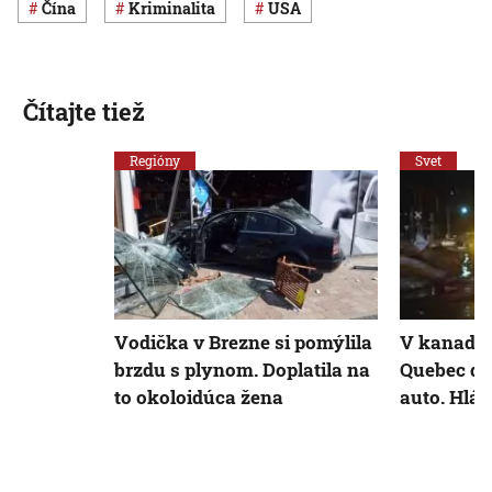
Čína
Kriminalita
USA
Čítajte tiež
Regióny
Svet
Vodička v Brezne si pomýlila
V kanadsk
brzdu s plynom. Doplatila na
Quebec do
to okoloidúca žena
auto. Hlás