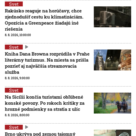
Svet
Rakúsko reaguje na horúčavy, chce
zjednodušiť cestu ku klimatizáciám.
Opozícia a Greenpeace žiadajú iné
riešenia
8. 8. 2026, 10:00:00
Svet
Kniha Dana Browna rozprúdila v Prahe
literárny turizmus. Na miesta sa prišla
pozrieť aj najväčšia streamovacia
služba
8. 8. 2026, 9:00:00
Svet
Na Sicílii končia turistami obľúbené
konské povozy. Po rokoch kritiky za
hrozné podmienky sa stratia z ulíc
8. 8. 2026, 8:00:00
Svet
Brno ukrýva pod zemou tajomný