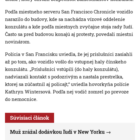
Podľa miestneho serveru San Francisco Chronicle vozidlo
narazilo do budovy, kde sa nachádza vízové oddelenie
konzulátu a kde podľa miestnych zvyčajne stoja rady ľudí.
Často sa pred budovou konajú aj protesty, povedali miestni
novinárom.
Polícia v San Francisku uviedla, že jej príslušníci zasiahli
až po tom, ako vozidlo vošlo do vstupnej haly čínskeho
konzulátu. „Príslušníci vstúpili (do haly konzulátu),
nadviazali kontakt s podozrivým a nastala prestrelka,
ktorej sa zúčastnil aj policajt,“ uviedla hovorkyňa polície
Kathryn Wintersová. Podľa nej vodič zomrel po prevoze
do nemocnice.
Súvisiaci článok
Muž zrážal dodávkou ľudí v New Yorku