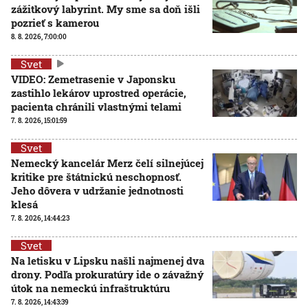
zážitkový labyrint. My sme sa doň išli
pozrieť s kamerou
8. 8. 2026, 7:00:00
Svet
VIDEO: Zemetrasenie v Japonsku
zastihlo lekárov uprostred operácie,
pacienta chránili vlastnými telami
7. 8. 2026, 15:01:59
Svet
Nemecký kancelár Merz čelí silnejúcej
kritike pre štátnickú neschopnosť.
Jeho dôvera v udržanie jednotnosti
klesá
7. 8. 2026, 14:44:23
Svet
Na letisku v Lipsku našli najmenej dva
drony. Podľa prokuratúry ide o závažný
útok na nemeckú infraštruktúru
7. 8. 2026, 14:43:39