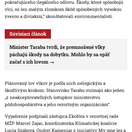
pokračujúceho ilegálneho odlovu. Škody, ktoré spôsobujú
vlci, sú len malým zlomkom škôd spôsobených vysokou
zverou a diviakmi,“ skonštatovali environmentalisti.
Súvisiaci článok
Minister Taraba tvrdí, že premnožené vlky
páchajú škody na dobytku. Mohlo by sa opäť
začať s ich lovom
Plánovaný lov vlkov je podľa nich nelogickým a
škodlivým krokom. Stanovisko Tarabu vnímajú ako jeden
„z neakceptovateľných ústupkov ministerstvu
pôdohospodárstva a jeho rezortným organizáciám“.
Vyjadrenie podpísali zástupca Ekofóra v rezortnej rade
MŽP Marcel Zajac, koordinátorka Klimatickej koalície
Lucia Szabová, Ondrej Kameniar z iniciatívy My sme les a