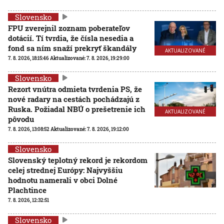
Slovensko
FPU zverejnil zoznam poberateľov
dotácií. Tí tvrdia, že čísla nesedia a
fond sa ním snaží prekryť škandály
AKTUALIZOVANÉ
7. 8. 2026, 18:15:46
Aktualizované:
7. 8. 2026, 19:29:00
Slovensko
Rezort vnútra odmieta tvrdenia PS, že
nové radary na cestách pochádzajú z
Ruska. Požiadal NBÚ o prešetrenie ich
AKTUALIZOVANÉ
pôvodu
7. 8. 2026, 13:08:52
Aktualizované:
7. 8. 2026, 19:12:00
Slovensko
Slovenský teplotný rekord je rekordom
celej strednej Európy: Najvyššiu
hodnotu namerali v obci Dolné
Plachtince
7. 8. 2026, 12:32:51
Slovensko