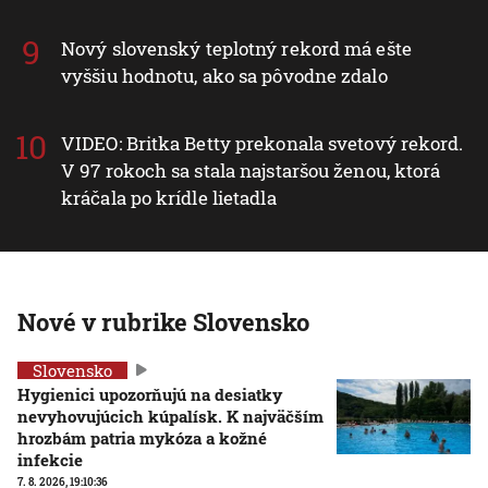
Nový slovenský teplotný rekord má ešte
vyššiu hodnotu, ako sa pôvodne zdalo
VIDEO: Britka Betty prekonala svetový rekord.
V 97 rokoch sa stala najstaršou ženou, ktorá
kráčala po krídle lietadla
Nové v rubrike Slovensko
Slovensko
Hygienici upozorňujú na desiatky
nevyhovujúcich kúpalísk. K najväčším
hrozbám patria mykóza a kožné
infekcie
7. 8. 2026, 19:10:36