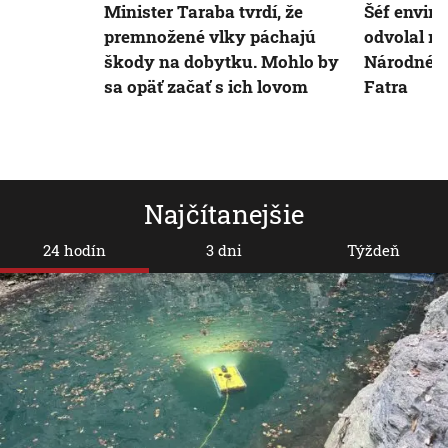
Minister Taraba tvrdí, že
Šéf envir
premnožené vlky páchajú
odvolal ri
škody na dobytku. Mohlo by
Národného
sa opäť začať s ich lovom
Fatra
Najčítanejšie
24 hodín
3 dni
Týždeň