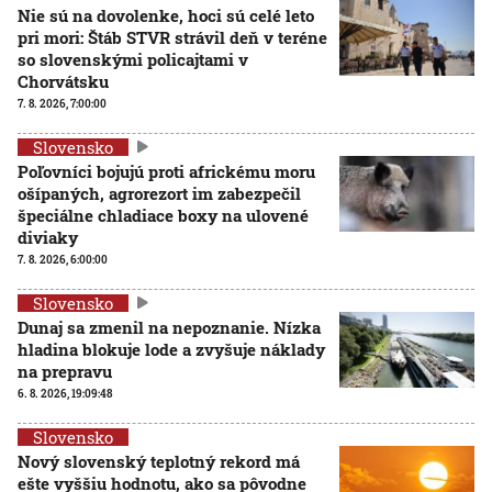
Nie sú na dovolenke, hoci sú celé leto
pri mori: Štáb STVR strávil deň v teréne
so slovenskými policajtami v
Chorvátsku
7. 8. 2026, 7:00:00
Slovensko
Poľovníci bojujú proti africkému moru
ošípaných, agrorezort im zabezpečil
špeciálne chladiace boxy na ulovené
diviaky
7. 8. 2026, 6:00:00
Slovensko
Dunaj sa zmenil na nepoznanie. Nízka
hladina blokuje lode a zvyšuje náklady
na prepravu
6. 8. 2026, 19:09:48
Slovensko
Nový slovenský teplotný rekord má
ešte vyššiu hodnotu, ako sa pôvodne