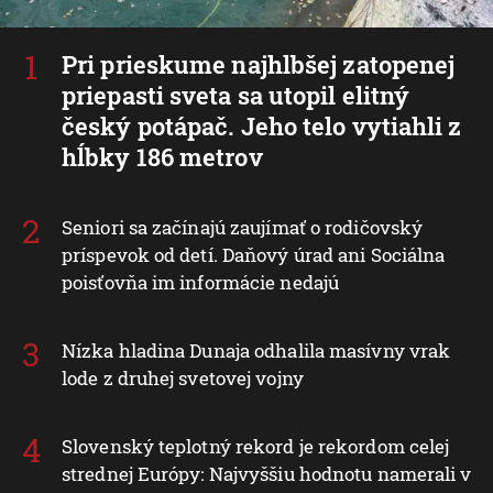
Pri prieskume najhlbšej zatopenej
priepasti sveta sa utopil elitný
český potápač. Jeho telo vytiahli z
hĺbky 186 metrov
Seniori sa začínajú zaujímať o rodičovský
príspevok od detí. Daňový úrad ani Sociálna
poisťovňa im informácie nedajú
Nízka hladina Dunaja odhalila masívny vrak
lode z druhej svetovej vojny
Slovenský teplotný rekord je rekordom celej
strednej Európy: Najvyššiu hodnotu namerali v