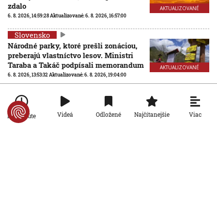
zdalo
AKTUALIZOVANÉ
6. 8. 2026, 14:59:28
Aktualizované:
6. 8. 2026, 16:57:00
Slovensko
Národné parky, ktoré prešli zonáciou,
preberajú vlastníctvo lesov. Ministri
Taraba a Takáč podpísali memorandum
AKTUALIZOVANÉ
6. 8. 2026, 13:53:32
Aktualizované:
6. 8. 2026, 19:04:00
Slovensko
Na viacerých vodných plochách platí
zákaz kúpania. Kontroly odhalili
Viac
Videá
Odložené
Najčítanejšie
Po minúte
zvýšený výskyt baktérií
6. 8. 2026, 13:38:42
Slovensko
SNS žiada od ministra životného
prostredia Tarabu, aby navrhol zrušenie
uznesení k zonáciám
6. 8. 2026, 11:27:26
Slovensko