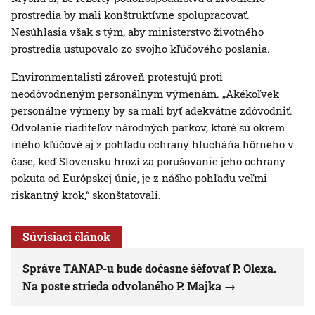
prostredia by mali konštruktívne spolupracovať.
Nesúhlasia však s tým, aby ministerstvo životného
prostredia ustupovalo zo svojho kľúčového poslania.
Environmentalisti zároveň protestujú proti
neodôvodneným personálnym výmenám. „Akékoľvek
personálne výmeny by sa mali byť adekvátne zdôvodniť.
Odvolanie riaditeľov národných parkov, ktoré sú okrem
iného kľúčové aj z pohľadu ochrany hlucháňa hôrneho v
čase, keď Slovensku hrozí za porušovanie jeho ochrany
pokuta od Európskej únie, je z nášho pohľadu veľmi
riskantný krok,“ skonštatovali.
Súvisiaci článok
Správe TANAP-u bude dočasne šéfovať P. Olexa.
Na poste strieda odvolaného P. Majka