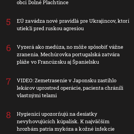
obci Dolné Plachtince
EÚ zavádza nové pravidlá pre Ukrajincov, ktorí
utiekli pred ruskou agresiou
Vyzerá ako medúza, no môže spôsobiť vážne
zranenia. Mechúrovka portugalská zatvára
pláže vo Francúzsku aj Španielsku
VIDEO: Zemetrasenie v Japonsku zastihlo
lekárov uprostred operácie, pacienta chránili
vlastnými telami
Hygienici upozorňujú na desiatky
nevyhovujúcich kúpalísk. K najväčším
hrozbám patria mykóza a kožné infekcie