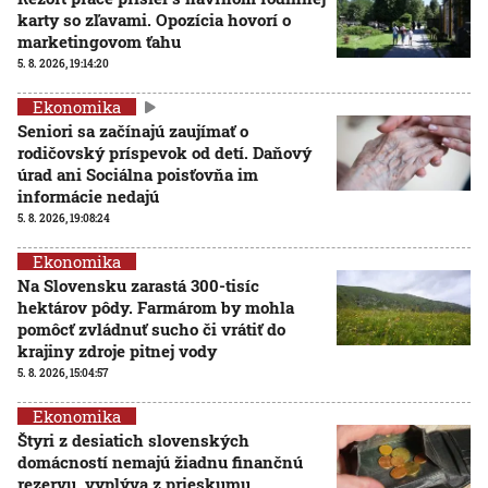
karty so zľavami. Opozícia hovorí o
marketingovom ťahu
5. 8. 2026, 19:14:20
Ekonomika
Seniori sa začínajú zaujímať o
rodičovský príspevok od detí. Daňový
úrad ani Sociálna poisťovňa im
informácie nedajú
5. 8. 2026, 19:08:24
Ekonomika
Na Slovensku zarastá 300-tisíc
hektárov pôdy. Farmárom by mohla
pomôcť zvládnuť sucho či vrátiť do
krajiny zdroje pitnej vody
5. 8. 2026, 15:04:57
Ekonomika
Štyri z desiatich slovenských
domácností nemajú žiadnu finančnú
rezervu, vyplýva z prieskumu