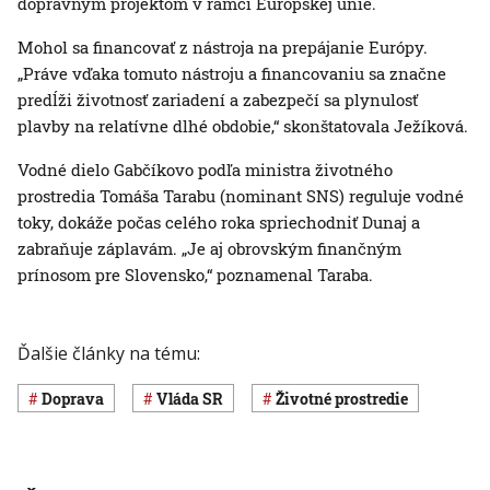
dopravným projektom v rámci Európskej únie.
Mohol sa financovať z nástroja na prepájanie Európy.
„Práve vďaka tomuto nástroju a financovaniu sa značne
predĺži životnosť zariadení a zabezpečí sa plynulosť
plavby na relatívne dlhé obdobie,“ skonštatovala Ježíková.
Vodné dielo Gabčíkovo podľa ministra životného
prostredia Tomáša Tarabu (nominant SNS) reguluje vodné
toky, dokáže počas celého roka spriechodniť Dunaj a
zabraňuje záplavám. „Je aj obrovským finančným
prínosom pre Slovensko,“ poznamenal Taraba.
Ďalšie články na tému:
Doprava
vláda SR
Životné prostredie