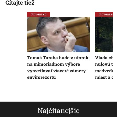
Čítajte tiež
Slovensko
Slovensko
Tomáš Taraba bude v utorok
Vláda chc
na mimoriadnom výbore
nulovú to
vysvetľovať viaceré zámery
medveďa a 
envirorezortu
miest a ob
Najčítanejšie