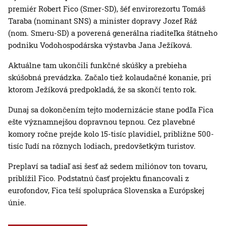
premiér Robert Fico (Smer-SD), šéf envirorezortu Tomáš
Taraba (nominant SNS) a minister dopravy Jozef Ráž
(nom. Smeru-SD) a poverená generálna riaditeľka štátneho
podniku Vodohospodárska výstavba Jana Ježíková.
Aktuálne tam ukončili funkčné skúšky a prebieha
skúšobná prevádzka. Začalo tiež kolaudačné konanie, pri
ktorom Ježíková predpokladá, že sa skončí tento rok.
Dunaj sa dokončením tejto modernizácie stane podľa Fica
ešte významnejšou dopravnou tepnou. Cez plavebné
komory ročne prejde kolo 15-tisíc plavidiel, približne 500-
tisíc ľudí na rôznych lodiach, predovšetkým turistov.
Preplaví sa tadiaľ asi šesť až sedem miliónov ton tovaru,
priblížil Fico. Podstatnú časť projektu financovali z
eurofondov, Fica teší spolupráca Slovenska a Európskej
únie.