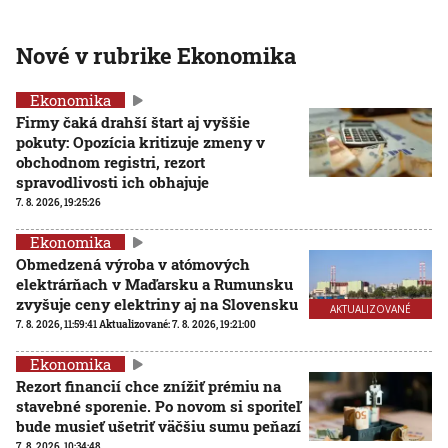
Nové v rubrike Ekonomika
Ekonomika
Firmy čaká drahší štart aj vyššie
pokuty: Opozícia kritizuje zmeny v
obchodnom registri, rezort
spravodlivosti ich obhajuje
7. 8. 2026, 19:25:26
Ekonomika
Obmedzená výroba v atómových
elektrárňach v Maďarsku a Rumunsku
zvyšuje ceny elektriny aj na Slovensku
AKTUALIZOVANÉ
7. 8. 2026, 11:59:41
Aktualizované:
7. 8. 2026, 19:21:00
Ekonomika
Rezort financií chce znížiť prémiu na
stavebné sporenie. Po novom si sporiteľ
bude musieť ušetriť väčšiu sumu peňazí
7. 8. 2026, 10:34:48