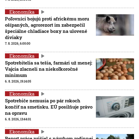
Ekonomika
Poľovníci bojujú proti africkému moru
ošípaných, agrorezort im zabezpečil
špeciálne chladiace boxy na ulovené
diviaky
7. 8. 2026, 6:00:00
Ekonomika
Spotrebitelia sa tešia, farmári už menej:
Vajcia zlacneli na niekoľkoročné
minimum
6. 8. 2026, 19:14:05
Ekonomika
Spotrebiče nemusia po pár rokoch
končiť na smetisku. EÚ posilňuje právo
na opravu
6. 8. 2026, 13:44:01
Ekonomika
Rezort práce prišiel s návrhom rodinnej