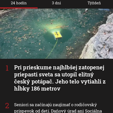
24 hodín
3 dni
Týždeň
Pri prieskume najhlbšej zatopenej
priepasti sveta sa utopil elitný
český potápač. Jeho telo vytiahli z
hĺbky 186 metrov
Seniori sa začínajú zaujímať o rodičovský
príspevok od detí. Daňový úrad ani Sociálna