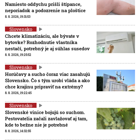
Namiesto oddychu prišli štípance,
neporiadok a podozrenie na ploštice
8. 8. 2026, 19:31:53
Slovensko
Chcete klimatizáciu, ale bývate v
bytovke? Rozhodnutie vlastníka
nestačí, potrebný je aj súhlas susedov
8. 8. 2026, 19:25:52
Slovensko
Horúčavy a sucho čoraz viac zasahujú
Slovensko. Čo s tým urobí vláda a ako
chce krajinu pripraviť na extrémy?
8. 8. 2026, 19:22:45
Slovensko
Slovenské vinice bojujú so suchom.
Pestovatelia začali zavlažovať aj tam,
kde to bežne nie je potrebné
8. 8. 2026, 14:32:55