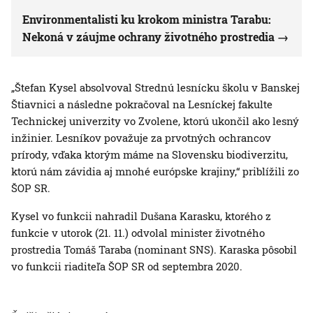
Environmentalisti ku krokom ministra Tarabu:
Nekoná v záujme ochrany životného prostredia
„Štefan Kysel absolvoval Strednú lesnícku školu v Banskej
Štiavnici a následne pokračoval na Lesníckej fakulte
Technickej univerzity vo Zvolene, ktorú ukončil ako lesný
inžinier. Lesníkov považuje za prvotných ochrancov
prírody, vďaka ktorým máme na Slovensku biodiverzitu,
ktorú nám závidia aj mnohé európske krajiny,“ priblížili zo
ŠOP SR.
Kysel vo funkcii nahradil Dušana Karasku, ktorého z
funkcie v utorok (21. 11.) odvolal minister životného
prostredia Tomáš Taraba (nominant SNS). Karaska pôsobil
vo funkcii riaditeľa ŠOP SR od septembra 2020.