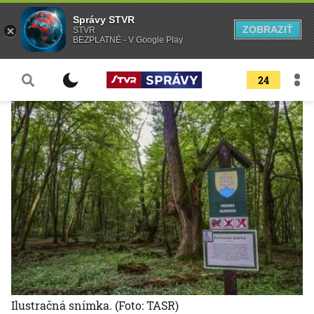
Správy STVR
ZOBRAZIŤ
STVR
BEZPLATNÉ - V Google Play
24
Ilustračná snímka.
(Foto: TASR)