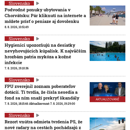
Slovensko
Podvodné ponuky ubytovania v
Chorvátsku: Pár kliknutí na internete a
môžete prísť o peniaze aj dovolenku
8. 8. 2026, 10:51:49
Slovensko
Hygienici upozorňujú na desiatky
nevyhovujúcich kúpalísk. K najväčším
hrozbám patria mykóza a kožné
infekcie
7. 8. 2026, 19:10:36
Slovensko
FPU zverejnil zoznam poberateľov
dotácií. Tí tvrdia, že čísla nesedia a
fond sa ním snaží prekryť škandály
AKTUALIZOVANÉ
7. 8. 2026, 18:15:46
Aktualizované:
7. 8. 2026, 19:29:00
Slovensko
Rezort vnútra odmieta tvrdenia PS, že
nové radary na cestách pochádzajú z