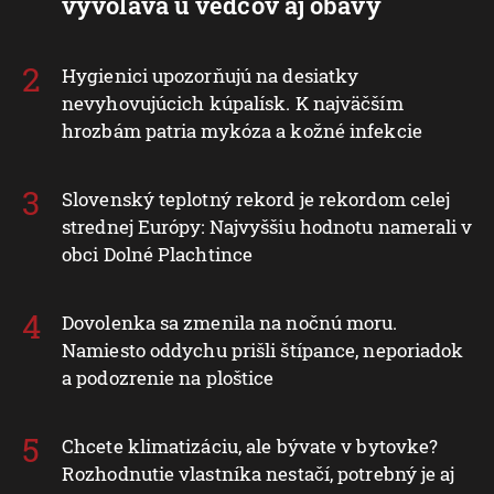
vyvoláva u vedcov aj obavy
Hygienici upozorňujú na desiatky
nevyhovujúcich kúpalísk. K najväčším
hrozbám patria mykóza a kožné infekcie
Slovenský teplotný rekord je rekordom celej
strednej Európy: Najvyššiu hodnotu namerali v
obci Dolné Plachtince
Dovolenka sa zmenila na nočnú moru.
Namiesto oddychu prišli štípance, neporiadok
a podozrenie na ploštice
Chcete klimatizáciu, ale bývate v bytovke?
Rozhodnutie vlastníka nestačí, potrebný je aj