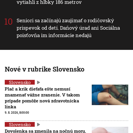
vytiahli z hĺbky 186 metrov
Seniori sa začínajú zaujímať o rodičovský
príspevok od detí. Daňový úrad ani Sociálna
poisťovňa im informácie nedajú
Nové v rubrike Slovensko
Slovensko
Plač a krik dieťaťa ešte nemusí
znamenať vážne zranenie. V takom
prípade pomôže nová zdravotnícka
linka
9. 8. 2026, 8:00:00
Slovensko
Dovolenka sa zmenila na nočnú moru.