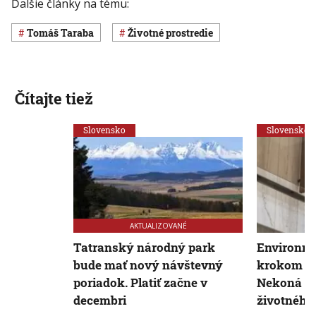
Ďalšie články na tému:
Tomáš Taraba
Životné prostredie
Čítajte tiež
Slovensko
Slovensko
AKTUALIZOVANÉ
Tatranský národný park
Environme
bude mať nový návštevný
krokom mi
poriadok. Platiť začne v
Nekoná v 
decembri
životného 